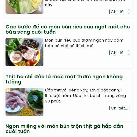
này.
[Chi tiết...]
Các bước để có món bún riêu cua ngọt mát cho
bữa sáng cuối tuần
Món bún riêu cua thơm ngon này đảm
bảo cả nhà sẽ thích mê.
[Chi tiết...]
Thịt ba chỉ đảo lá mắc mật thơm ngon không
tưởng
Ướp thịt với riềng xay, 1 thìa bột canh, 1
thìa bột nêm. Ướp thịt ba chỉ trong vòng
30 phút.
[Chi tiết...]
Ngon miệng với món bún trộn thịt gà hấp dẫn
cuối tuần