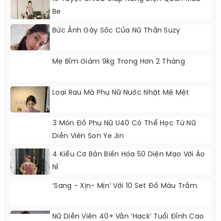
Be
Bức Ảnh Gây Sốc Của Nữ Thần Suzy
Mẹ Bỉm Giảm 9kg Trong Hơn 2 Tháng
Loại Rau Mà Phụ Nữ Nước Nhật Mê Mệt
3 Món Đồ Phụ Nữ U40 Có Thể Học Từ Nữ
Diễn Viên Son Ye Jin
4 Kiểu Cơ Bản Biến Hóa 50 Diện Mạo Với Áo
Nỉ
‘Sang - Xịn- Mịn’ Với 10 Set Đồ Màu Trầm
Nữ Diễn Viên 40+ Vẫn ‘hack’ Tuổi Đỉnh Cao