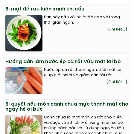
Bí mật để rau luôn xanh khi nấu
Bạn hãy nấu với nhiệt độ cao và trong
thời gian ngắn.
[Chi tiết...]
Hướng dẫn làm nước ép cà rốt vừa mát lại bổ
Nước ép cà rốt thơm ngon, tươi mát có
giúp giải nhiệt và giảm cân rất tốt.
[Chi tiết...]
Bí quyết nấu món canh chua mực thanh mát cho
ngày hè oi bức
Canh chua là một món ăn rất phổ biến
và được yêu thích. Mỗi vùng miền sẽ có
những cách nấu và sử dụng nguyên liệu
khác nhau cho món ăn canh chua mực