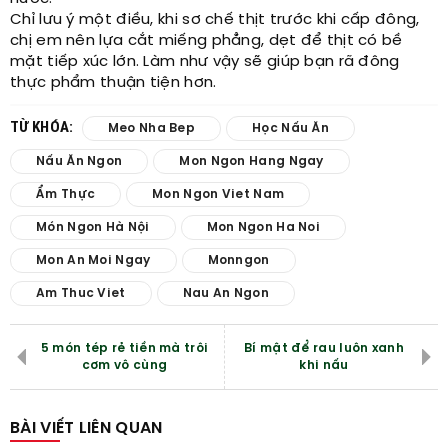
Chỉ lưu ý một điều, khi sơ chế thịt trước khi cấp đông,
chị em nên lựa cắt miếng phẳng, dẹt để thịt có bề
mặt tiếp xúc lớn. Làm như vậy sẽ giúp bạn rã đông
thực phẩm thuận tiện hơn.
TỪ KHÓA:
Meo Nha Bep
Học Nấu Ăn
Nấu Ăn Ngon
Mon Ngon Hang Ngay
Ẩm Thực
Mon Ngon Viet Nam
Món Ngon Hà Nội
Mon Ngon Ha Noi
Mon An Moi Ngay
Monngon
Am Thuc Viet
Nau An Ngon
5 món tép rẻ tiền mà trôi
Bí mật để rau luôn xanh
cơm vô cùng
khi nấu
BÀI VIẾT LIÊN QUAN