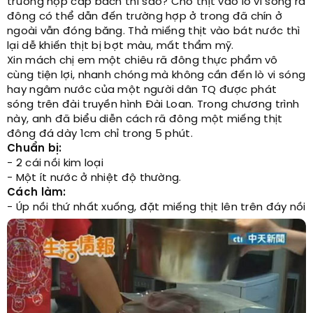
trường hợp cấp bách thì sao? Cho thịt vào lò vi sóng rã
đông có thể dẫn đến trường hợp ở trong đã chín ở
ngoài vẫn đóng băng. Thả miếng thịt vào bát nước thì
lại dễ khiến thịt bị bợt màu, mất thẩm mỹ.
Xin mách chị em một chiêu rã đông thực phẩm vô
cùng tiện lợi, nhanh chóng mà không cần đến lò vi sóng
hay ngâm nước của một người dân TQ được phát
sóng trên đài truyền hình Đài Loan. Trong chương trình
này, anh đã biểu diễn cách rã đông một miếng thịt
đông đá dày 1cm chỉ trong 5 phút.
Chuẩn bị:
- 2 cái nồi kim loại
- Một ít nước ở nhiệt độ thường.
Cách làm:
- Úp nồi thứ nhất xuống, đặt miếng thịt lên trên đáy nồi