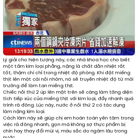
Lý giải cho hiện tượng này, các nhà khoa học cho biết
một tấm kim loại phẳng, nặng là chất dẫn nhiệt rất
tốt, thậm chí chỉ trong nhiệt độ phòng. Khi đặt miếng
thịt lên một cái nồi nhôm, nó sẽ truyền nhiệt độ từ môi
trường để làm tan miếng thịt.
Chiếc nồi thứ 2 úp lên mặt trên sẽ càng làm tăng diện
tích tiếp xúc của miếng thịt với kim loại, đẩy nhanh quá
trình rã đông. Lúc này, nước ở nồi thứ 2 có tác dụng
làm nặng kim loại.
Cách làm này sẽ giúp chị em hoàn toàn yên tâm trong
việc rã đông nhanh, gọn mà không sợ thực phẩm bị
chín hay thay đổi mùi vị, màu sắc do ngâm lâu trong
nước.