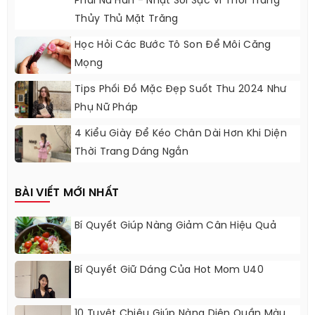
Phái Nữ Hàn - Nhật Sôi Sục Vì Thời Trang
Thủy Thủ Mặt Trăng
Học Hỏi Các Bước Tô Son Để Môi Căng
Mọng
Tips Phối Đồ Mặc Đẹp Suốt Thu 2024 Như
Phụ Nữ Pháp
4 Kiểu Giày Để Kéo Chân Dài Hơn Khi Diện
Thời Trang Dáng Ngắn
BÀI VIẾT MỚI NHẤT
Bí Quyết Giúp Nàng Giảm Cân Hiệu Quả
Bí Quyết Giữ Dáng Của Hot Mom U40
10 Tuyệt Chiêu Giúp Nàng Diện Quần Màu