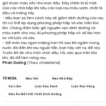
giữ được màu sắc như ban đầu. Đây chính là bí mật
của các nhà bếp khi nấu các loại rau màu xanh, nhất là
đậu và măng tây.
- Nếu bạn sợ làm cách này sẽ giảm dinh dưỡng của rau
thì có thể áp dụng phương pháp hấp và xào trên lửa
lớn. Chúng đảm bảo giữ nguyên vẹn dinh dưỡng và
màu xanh cho rau, dù phương pháp hấp có vẻ lâu hơn
so với luộc và xào.
- Để món rau ngon miệng hơn thì sau khi ngâm trong
nước đá đến khi rau nguội hẳn, bạn hãy vớt ra, để ráo.
Trước khi ăn cho một chút dầu, tỏi, xào qua trên lửa
lớn, đủ để làm nóng rau.
Phan Dương
(Theo
chatelaine
)
TỪ KHÓA:
Mẹo Vặt
Mẹo Nhà Bếp
Sai Lầm
Luộc Rau Xanh
Luộc Rau Vàng
Nấu Ăn Mất Hết Chất Dinh Dưỡng