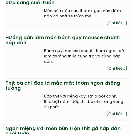
bữa sáng cuối tuần
Món bún riêu cua thơm ngon này đảm
bảo cả nhà sẽ thích mê.
[Chi tiết...]
Hướng dẫn làm món bánh quy mousse chanh
hấp dẫn
Bánh quy mousse chanh thơm ngon, dễ
làm thưởng thức cùng trà vô cùng hấp
dẫn.
[Chi tiết...]
Thịt ba chỉ đảo lá mắc mật thơm ngon không
tưởng
Ướp thịt với riềng xay, 1 thìa bột canh, 1
thìa bột nêm. Ướp thịt ba chỉ trong vòng
30 phút.
[Chi tiết...]
Ngon miệng với món bún trộn thịt gà hấp dẫn
cuối tuần