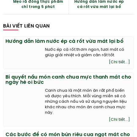
Mẹo rã đông thực phẩm
Hướng dẫn làm nước ép
chỉ trong 5 phút
cà rốt vừa mát lại bổ
BÀI VIẾT LIÊN QUAN
Hướng dẫn làm nước ép cà rốt vừa mát lại bổ
Nước ép cà rốt thơm ngon, tươi mát có
giúp giải nhiệt và giảm cân rất tốt.
[Chi tiết...]
Bí quyết nấu món canh chua mực thanh mát cho
ngày hè oi bức
Canh chua là một món ăn rất phổ biến
và được yêu thích. Mỗi vùng miền sẽ có
những cách nấu và sử dụng nguyên liệu
khác nhau cho món ăn canh chua mực
này.
[Chi tiết...]
Các bước để có món bún riêu cua ngọt mát cho