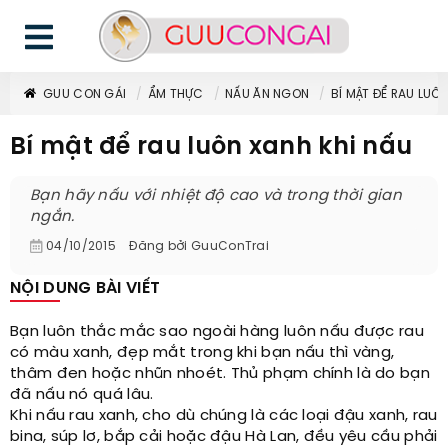
GUU CON GÁI
ẨM THỰC
NẤU ĂN NGON
BÍ MẬT ĐỂ RAU LUÔ
Bí mật để rau luôn xanh khi nấu
Bạn hãy nấu với nhiệt độ cao và trong thời gian
ngắn.
04/10/2015
Đăng bởi
GuuConTrai
NỘI DUNG BÀI VIẾT
Bạn luôn thắc mắc sao ngoài hàng luôn nấu được rau
có màu xanh, đẹp mắt trong khi bạn nấu thì vàng,
thâm đen hoặc nhũn nhoét. Thủ phạm chính là do bạn
đã nấu nó quá lâu.
Khi nấu rau xanh, cho dù chúng là các loại đậu xanh, rau
bina, súp lơ, bắp cải hoặc đậu Hà Lan, đều yêu cầu phải