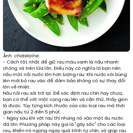
Ảnh:
chatelaine.
- Cách tốt nhất để giữ rau màu xanh là nấu nhanh
chóng và trên lửa lớn. Điều này có nghĩa là bạn nên
nấu một nồi nước lớn hơn lượng rau. Khi nước sôi bùng
lên mới bỏ rau vào để đảm bảo không có sự thay đổi
lớn về nhiệt.
Nấu nồi rau sôi trở lại. Để xác định rau chín hay chưa,
bạn có thể vớt một cọng rau lên và cắn thử, thấy giòn
là được. Tùy từng kích thước của các loại rau mà thời
gian nấu từ 2 đến 5 phút.
- Ngay sau khi vớt rau thì nhúng nó vào một âu nước
đá lớn. Phương pháp này gọi là "gây sốc" cho các loại
rau, khiến nó ngừng ngay quá trình tự chín, và giúp rau