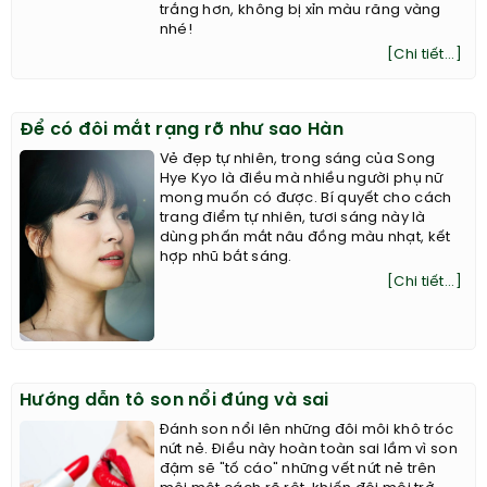
trắng hơn, không bị xỉn màu răng vàng
nhé!
[Chi tiết...]
Để có đôi mắt rạng rỡ như sao Hàn
Vẻ đẹp tự nhiên, trong sáng của Song
Hye Kyo là điều mà nhiều người phụ nữ
mong muốn có được. Bí quyết cho cách
trang điểm tự nhiên, tươi sáng này là
dùng phấn mắt nâu đồng màu nhạt, kết
hợp nhũ bắt sáng.
[Chi tiết...]
Hướng dẫn tô son nổi đúng và sai
Đánh son nổi lên những đôi môi khô tróc
nứt nẻ. Điều này hoàn toàn sai lầm vì son
đậm sẽ "tố cáo" những vết nứt nẻ trên