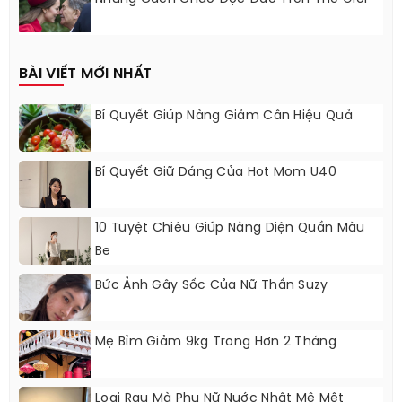
BÀI VIẾT MỚI NHẤT
Bí Quyết Giúp Nàng Giảm Cân Hiệu Quả
Bí Quyết Giữ Dáng Của Hot Mom U40
10 Tuyệt Chiêu Giúp Nàng Diện Quần Màu
Be
Bức Ảnh Gây Sốc Của Nữ Thần Suzy
Mẹ Bỉm Giảm 9kg Trong Hơn 2 Tháng
Loại Rau Mà Phụ Nữ Nước Nhật Mê Mệt