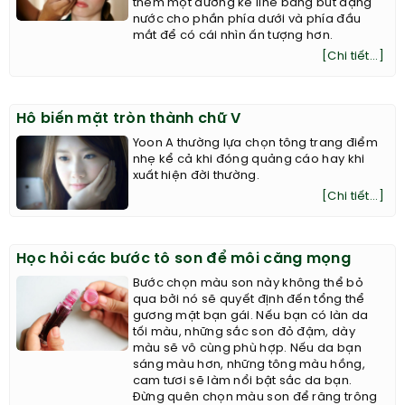
thêm một đường kẻ line bằng bút dạng
nước cho phần phía dưới và phía đầu
mắt để có cái nhìn ấn tượng hơn.
[Chi tiết...]
Hô biến mặt tròn thành chữ V
Yoon A thường lựa chọn tông trang điểm
nhẹ kể cả khi đóng quảng cáo hay khi
xuất hiện đời thường.
[Chi tiết...]
Học hỏi các bước tô son để môi căng mọng
Bước chọn màu son này không thể bỏ
qua bởi nó sẽ quyết định đến tổng thể
gương mặt bạn gái. Nếu bạn có làn da
tối màu, những sắc son đỏ đậm, dày
màu sẽ vô cùng phù hợp. Nếu da bạn
sáng màu hơn, những tông màu hồng,
cam tươi sẽ làm nổi bật sắc da bạn.
Đừng quên chọn màu son để răng trông