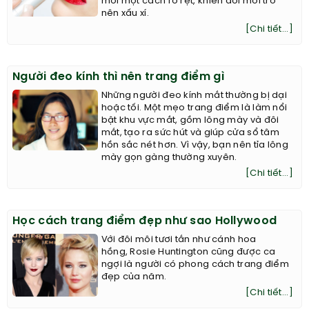
môi một cách rõ rệt, khiến đôi môi trở
nên xấu xí.
[Chi tiết...]
Người đeo kính thì nên trang điểm gì
Những người đeo kính mắt thường bị dại
hoặc tối. Một mẹo trang điểm là làm nổi
bật khu vực mắt, gồm lông mày và đôi
mắt, tạo ra sức hút và giúp cửa sổ tâm
hồn sắc nét hơn. Vì vậy, bạn nên tỉa lông
mày gọn gàng thường xuyên.
[Chi tiết...]
Học cách trang điểm đẹp như sao Hollywood
Với đôi môi tươi tắn như cánh hoa
hồng, Rosie Huntington cũng được ca
ngợi là người có phong cách trang điểm
đẹp của năm.
[Chi tiết...]