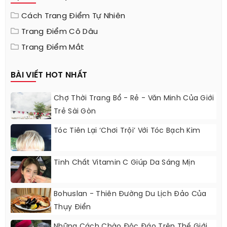
Cách Trang Điểm Tự Nhiên
Trang Điểm Cô Dâu
Trang Điểm Mắt
BÀI VIẾT HOT NHẤT
Chợ Thời Trang Bổ - Rẻ - Văn Minh Của Giới
Trẻ Sài Gòn
Tóc Tiên Lại ‘chơi Trội’ Với Tóc Bạch Kim
Tinh Chất Vitamin C Giúp Da Sáng Mịn
Bohuslan - Thiên Đường Du Lịch Đảo Của
Thụy Điển
Những Cách Chào Độc Đáo Trên Thế Giới