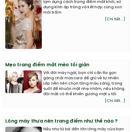
lạm dụng cách trang điểm mắt khói, sử
dụng kính áp tròng và kết hợp cùng son
môi trầm.
[Chi tiết...]
Mẹo trang điểm mắt mèo tối giản
Với đôi mày ngài, bạn chỉ cần tỉa gọn
gàng chải mascara để giữ vẻ tự nhiên.
Lớp nền nên chọn tông màu sáng, trong
suốt để khuôn mặt nhẹ nhõm, nếu không
đôi mắt có thể khiến gương mặt u tối.
[Chi tiết...]
Lông mày thưa nên trang điểm như thế nào ?
Nếu như từ bé đến lớn lông mày của bạn