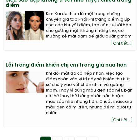
Siêu sao đẹp không tì vết nhờ tuyệt chiêu trang
điểm
Kim Kardashian là một trong những
chuyên gia tạo khối khi trang điểm, giúp
che các khuyết điểm, tạo nên sự hài hòa
cho gương mặt. Không những thế, cô
thường kẻ mắt đậm để giấu quầng thâm.
[Chi tiết...]
Lỗi trang điểm khiến chị em trong già nua hơn
Khi đôi mắt đã có nếp nhăn, việc tạo
điểm nhấn vào vị trí này sẽ khiến thu hút
sự chú ý vào vết chân chim và quầng
thâm. Thay vì dùng màu đen sắc nét, bạn
có thể thay thế bằng phấn nâu hoặc
màu sắc nhẹ nhàng hơn. Chuốt mascara
màu đen có mi trên, nhưng để mi dưới tự
nhiên.
[Chi tiết...]