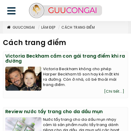
GUUCONGAI
LÀM ĐẸP
CÁCH TRANG ĐIỂM
Cách trang điểm
Victoria Beckham cấm con gái trang điểm khi ra
đường
Victoria Beckham không cho phép
Harper Beckham tô son hay kẻ mắt khi
ra đường. Còn ở nhà, cô bé thoải mái
trang điểm.
[Chi tiết...]
Review nước tẩy trang cho da dầu mụn
Nước tẩy trang cho da dầu mụn nhạy
cảm là sản phẩm nước tẩy trang dành
riêng cho da dầu, da mụn với các hoạt