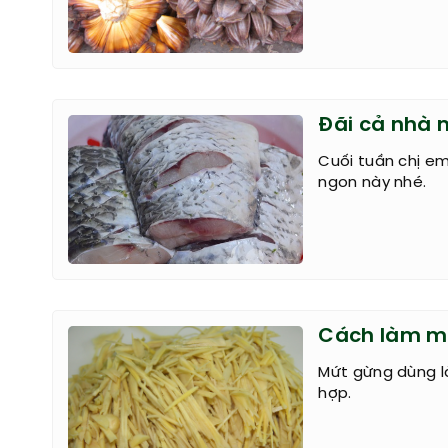
Đãi cả nhà 
Cuối tuần chị e
ngon này nhé.
Cách làm mứ
Mứt gừng dùng l
hợp.