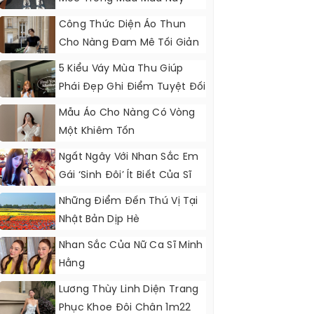
Công Thức Diện Áo Thun
Cho Nàng Đam Mê Tối Giản
5 Kiểu Váy Mùa Thu Giúp
Phái Đẹp Ghi Điểm Tuyệt Đối
Mẫu Áo Cho Nàng Có Vòng
Một Khiêm Tốn
Ngất Ngây Với Nhan Sắc Em
Gái ‘sinh Đôi’ Ít Biết Của Sĩ
Thanh
Những Điểm Đến Thú Vị Tại
Nhật Bản Dịp Hè
Nhan Sắc Của Nữ Ca Sĩ Minh
Hằng
Lương Thùy Linh Diện Trang
Phục Khoe Đôi Chân 1m22