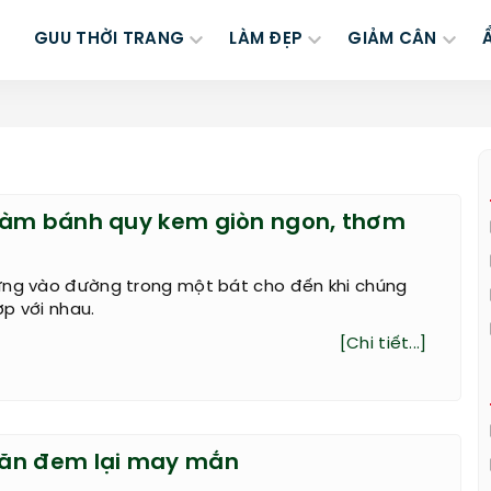
GUU THỜI TRANG
LÀM ĐẸP
GIẢM CÂN
làm bánh quy kem giòn ngon, thơm
ứng vào đường trong một bát cho đến khi chúng
p với nhau.
[Chi tiết...]
ăn đem lại may mắn