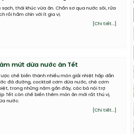
 sạch, thái khúc vừa ăn. Chần sơ qua nước sôi, rửa
h rồi hầm chín với ít gia vị.
[Chi tiết...]
làm mứt dừa nước ăn Tết
ợc chế biến thành nhiều món giải nhiệt hấp dẫn
ớc đá đường, cocktail cơm dừa nước, chè cơm
iệt, trong những năm gần đây, các bà nội trợ
ịp Tết còn chế biến thêm món ăn mới rất thú vị,
ừa nước.
[Chi tiết...]