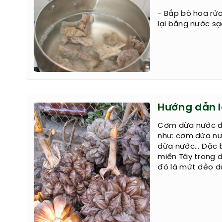
- Bắp bò hoa rửa
lại bằng nước sạc
Hướng dẫn 
Cơm dừa nước đư
như: cơm dừa nư
dừa nước… Đặc b
miền Tây trong d
đó là mứt dẻo d