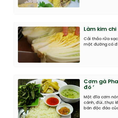
Làm kim chi
Cải thảo rửa sạc
một đường có độ
Cơm gà Phan
đó ’
Một đĩa cơm nón
cánh, đùi…thực k
bán độc đáo củ