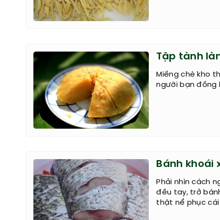
Tập tành là
Miếng chè kho t
người bạn đồng h
Bánh khoái 
Phải nhìn cách n
đều tay, trở bán
thật nể phục cá