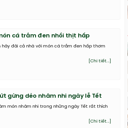
món cá trắm đen nhồi thịt hấp
m hãy đãi cả nhà với món cá trắm đen hấp thơm
[Chi tiết...]
t gừng dẻo nhâm nhi ngày lễ Tết
àm món nhâm nhi trong những ngày Tết rất thích
[Chi tiết...]