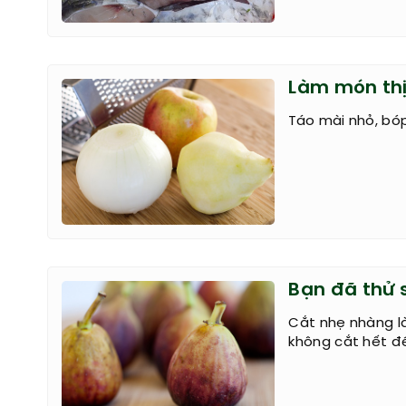
Làm món thị
Táo mài nhỏ, bóp
Bạn đã thử 
Cắt nhẹ nhàng l
không cắt hết đ