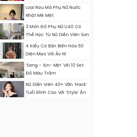
Loại Rau Mà Phụ Nữ Nước
Nhật Mê Mệt
3 Món Đồ Phụ Nữ U40 Có
Thể Học Từ Nữ Diễn Viên Son
Ye Jin
4 Kiểu Cơ Bản Biến Hóa 50
Diện Mạo Với Áo Nỉ
‘Sang - Xịn- Mịn’ Với 10 Set
Đồ Màu Trầm
Nữ Diễn Viên 40+ Vẫn ‘hack’
Tuổi Đỉnh Cao Với ‘style’ Ăn
Mặc Cực Đẹp