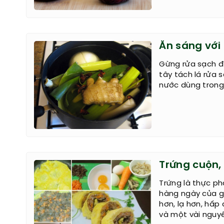
Ăn sáng với
Gừng rửa sạch để
tây tách lá rửa 
nước dùng trong
Trứng cuộn,
Trứng là thực p
hàng ngày của gi
hơn, lạ hơn, hấp
và một vài nguyê