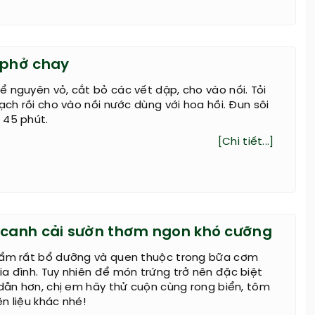
 phở chay
 nguyên vỏ, cắt bỏ các vết dập, cho vào nồi. Tỏi
sạch rồi cho vào nồi nước dùng với hoa hồi. Đun sôi
 45 phút.
[Chi tiết...]
 canh cải sườn thơm ngon khó cưỡng
hẩm rất bổ dưỡng và quen thuộc trong bữa cơm
a đình. Tuy nhiên để món trứng trở nên đặc biệt
 dẫn hơn, chị em hãy thử cuộn cùng rong biển, tôm
n liệu khác nhé!