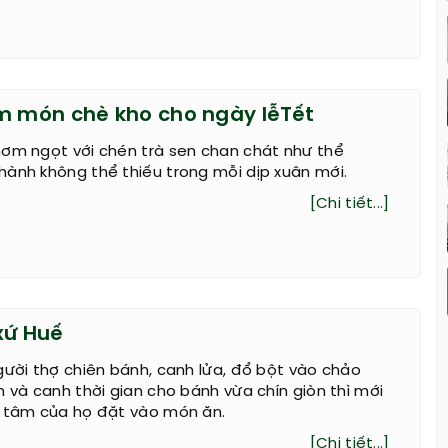
m món chè kho cho ngày lễTết
hơm ngọt với chén trà sen chan chát như thể
ành không thể thiếu trong mỗi dịp xuân mới.
[Chi tiết...]
xứ Huế
gười thợ chiên bánh, canh lửa, đổ bột vào chảo
h và canh thời gian cho bánh vừa chín giòn thì mới
i tâm của họ đặt vào món ăn.
[Chi tiết...]