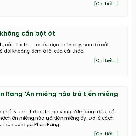
[Chi tiết...]
 không cần bột ớt
h, cắt đôi theo chiều dọc thân cây, sau đó cắt
 dài khoảng 5cm ở lõi của cải thảo.
[Chi tiết...]
 Rang ‘Ăn miếng nào trả tiền miếng
g hổi với một đĩa thịt gà vàng ươm gồm đầu, cổ,
hách ăn miếng nào trả tiền miếng ấy. Đó là cách
a món cơm gà Phan Rang.
[Chi tiết...]