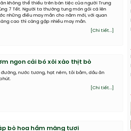
ăn không thể thiếu trên bàn tiệc của người Trung
ng 7 Tết. Người ta thường tung món gỏi cá lên
ớc những điều may mắn cho năm mới, với quan
càng cao thì càng gặp nhiều may mắn.
[Chi tiết...]
m ngon cải bó xôi xào thịt bò
ít đường, nước tương, hạt nêm, tỏi bằm, dầu ăn
phút.
[Chi tiết...]
ắp bò hoa hầm măng tươi