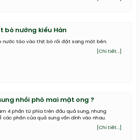
t bò nướng kiểu Hàn
 nước táo vào thịt bò rồi đặt sang một bên.
[Chi tiết...]
sung nhồi phô mai mật ong ?
àm 4 phần từ phía trên đầu quả sung, nhưng
ể các phần của quả sung vấn dính vào nhau.
[Chi tiết...]