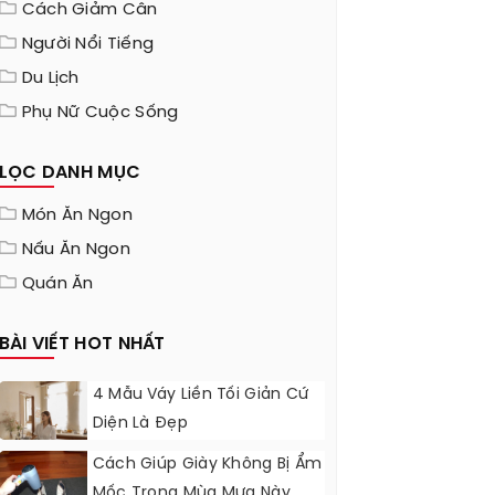
Cách Giảm Cân
Người Nổi Tiếng
Du Lịch
Phụ Nữ Cuộc Sống
LỌC DANH MỤC
Món Ăn Ngon
Nấu Ăn Ngon
Quán Ăn
BÀI VIẾT HOT NHẤT
4 Mẫu Váy Liền Tối Giản Cứ
Diện Là Đẹp
Cách Giúp Giày Không Bị Ẩm
Mốc Trong Mùa Mưa Này