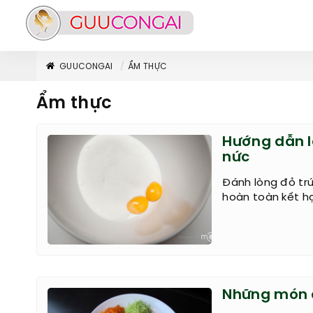
GUUCONGAI
ẨM THỰC
Ẩm thực
Hướng dẫn 
nức
Đánh lòng đỏ tr
hoàn toàn kết hợ
Những món 