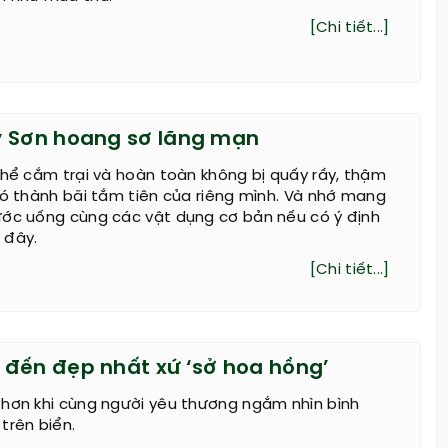
[Chi tiết...]
ý Sơn hoang sơ lãng mạn
thể cắm trại và hoàn toàn không bị quấy rầy, thậm
nó thành bãi tắm tiên của riêng mình. Và nhớ mang
ước uống cùng các vật dụng cơ bản nếu có ý định
 đây.
[Chi tiết...]
đến đẹp nhất xứ ‘sở hoa hồng’
 hơn khi cùng người yêu thương ngắm nhìn bình
trên biển.