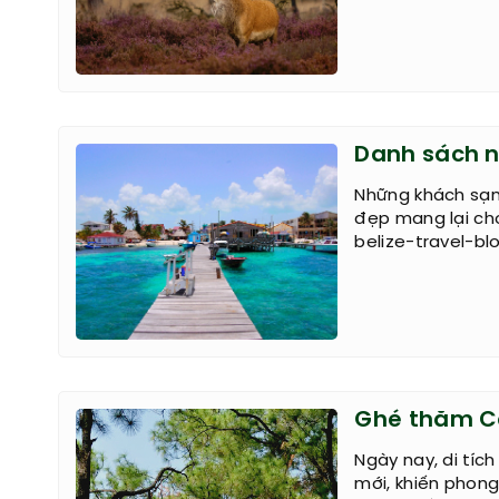
Danh sách n
Những khách sạn,
đẹp mang lại ch
belize-travel-blo
Ghé thăm Cô
Ngày nay, di tíc
mới, khiến phon