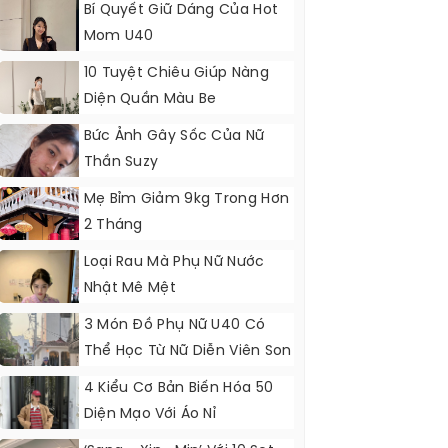
Bí Quyết Giữ Dáng Của Hot
Mom U40
10 Tuyệt Chiêu Giúp Nàng
Diện Quần Màu Be
Bức Ảnh Gây Sốc Của Nữ
Thần Suzy
Mẹ Bỉm Giảm 9kg Trong Hơn
2 Tháng
Loại Rau Mà Phụ Nữ Nước
Nhật Mê Mệt
3 Món Đồ Phụ Nữ U40 Có
Thể Học Từ Nữ Diễn Viên Son
Ye Jin
4 Kiểu Cơ Bản Biến Hóa 50
Diện Mạo Với Áo Nỉ