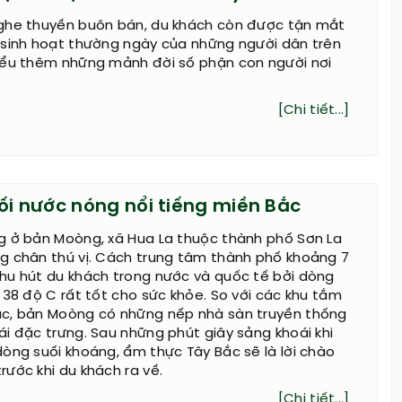
ghe thuyền buôn bán, du khách còn được tận mắt
 sinh hoạt thường ngày của những người dân trên
iểu thêm những mảnh đời số phận con người nơi
[Chi tiết...]
uối nước nóng nổi tiếng miền Bắc
g ở bản Moòng, xã Hua La thuộc thành phố Sơn La
g chân thú vị. Cách trung tâm thành phố khoảng 7
hu hút du khách trong nước và quốc tế bởi dòng
 38 độ C rất tốt cho sức khỏe. So với các khu tắm
c, bản Moòng có những nếp nhà sàn truyền thống
i đặc trưng. Sau những phút giây sảng khoái khi
òng suối khoáng, ẩm thực Tây Bắc sẽ là lời chào
ước khi du khách ra về.
[Chi tiết...]