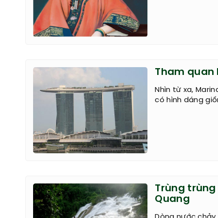
Tham quan b
Nhìn từ xa, Mari
có hình dáng giố
Trùng trùng
Quang
Dòng nước chảy x