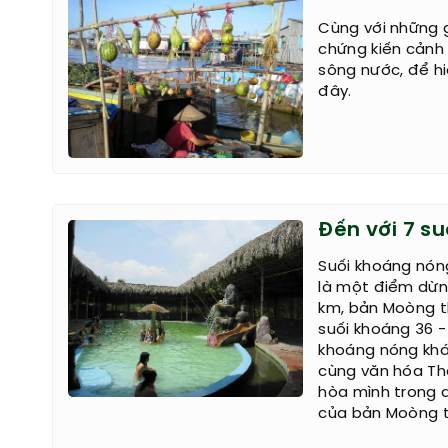
Cùng với những 
chứng kiến cảnh
sông nước, để h
đây.
Đến với 7 s
Suối khoáng nón
là một điểm dừn
km, bản Moòng t
suối khoáng 36 -
khoáng nóng khá
cùng văn hóa Thá
hòa mình trong d
của bản Moòng tr