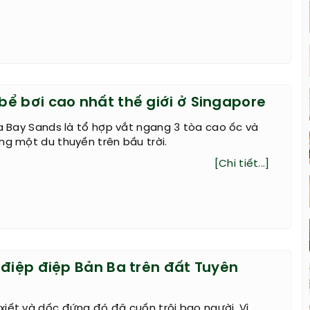
ể bơi cao nhất thế giới ở Singapore
na Bay Sands là tổ hợp vắt ngang 3 tòa cao ốc và
ng một du thuyền trên bầu trời.
[Chi tiết...]
 điệp điệp Bản Ba trên đất Tuyên
iết và dốc đứng đó đã cuốn trôi bao người. Vì