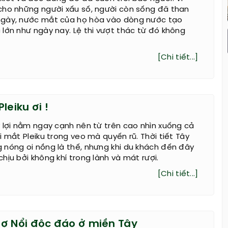
cho những người xấu số, người còn sống đã than
gày, nước mắt của họ hòa vào dòng nước tạo
lớn như ngày nay. Lệ thi vượt thác từ đó không
[Chi tiết...]
leiku ơi !
 lợi nằm ngay cạnh nên từ trên cao nhìn xuống cả
i mắt Pleiku trong veo mà quyến rũ. Thời tiết Tây
 nóng oi nồng là thế, nhưng khi du khách đến đây
hịu bởi không khí trong lành và mát rượi.
[Chi tiết...]
ợ Nổi độc đáo ở miền Tây