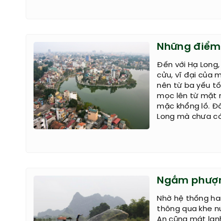
Những điểm
Đến với Hạ Long
cửu, vĩ đại của 
nên từ ba yếu tố
mọc lên từ mặt 
mặc khổng lồ. Đ
Long mà chưa có
Ngắm phượn
Nhờ hệ thống han
thông qua khe n
An cũng mát lạn