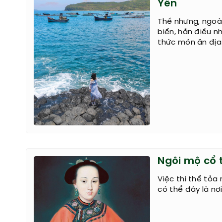
Yên
Thế nhưng, ngoà
biển, hẳn điều n
thức món ăn địa
Ngôi mộ cổ
Việc thi thể tỏa
có thể đây là n