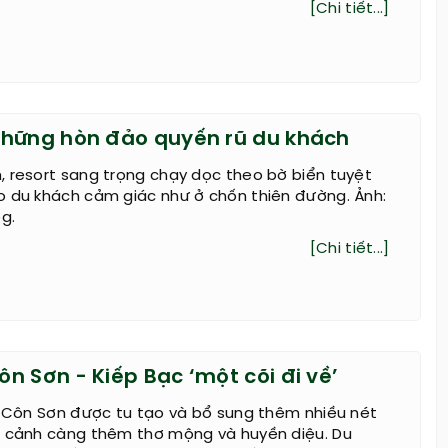
[Chi tiết...]
hững hòn đảo quyến rũ du khách
 resort sang trọng chạy dọc theo bờ biển tuyệt
o du khách cảm giác như ở chốn thiên đường. Ảnh:
g.
[Chi tiết...]
n Sơn - Kiếp Bạc ‘một cõi đi về’
h Côn Sơn được tu tạo và bổ sung thêm nhiều nét
g cảnh càng thêm thơ mộng và huyền diệu. Du