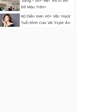
‘Sang - Xịn- Mịn’ Với 10 Set
Đồ Màu Trầm
Nữ Diễn Viên 40+ Vẫn ‘hack’
Tuổi Đỉnh Cao Với ‘style’ Ăn
Mặc Cực Đẹp