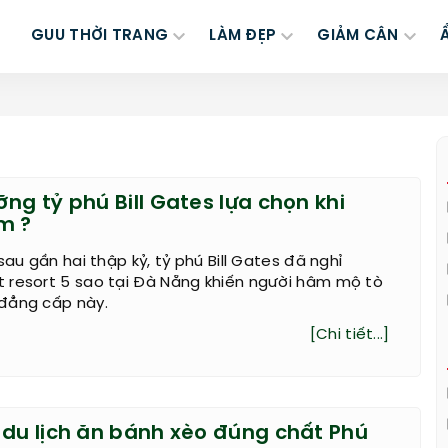
GUU THỜI TRANG
LÀM ĐẸP
GIẢM CÂN
ng tỷ phú Bill Gates lựa chọn khi
m ?
sau gần hai thập kỷ, tỷ phú Bill Gates đã nghỉ
 resort 5 sao tại Đà Nẵng khiến người hâm mộ tò
đẳng cấp này.
[Chi tiết...]
 du lịch ăn bánh xèo đúng chất Phú