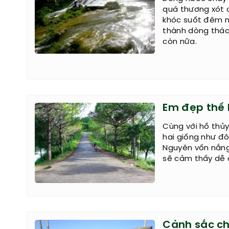
quá thương xót 
khóc suốt đêm n
thành dòng thác 
còn nữa.
Em đẹp thế P
Cùng với hồ thủy
hai giống như đô
Nguyên vốn nắng
sẽ cảm thấy dễ c
Cảnh sắc ch