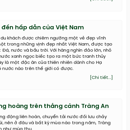
 đến hấp dẫn của Việt Nam
, du khách được chiêm ngưỡng một vẻ đẹp vĩnh
một trong những vịnh đẹp nhất Việt Nam, được tạo
: Đá, nước và bầu trời. Với hàng nghìn đảo lớn, nhỏ
nước xanh ngọc biếc tạo ra một bức tranh thủy
ây là một đặc ân của thiên nhiên dành cho Hạ
 nước nào trên thế giới có được.
[Chi tiết...]
g hoàng trên thắng cảnh Tràng An
g động liên hoàn, chuyển tải nước đối lưu chảy
úi, nên ở đâu và bất kỳ mùa nào trong năm, Tràng
h như mùa thu.