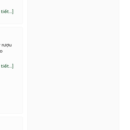
tiết...]
ói mòn
tiết...]
y rượu
go
tiết...]