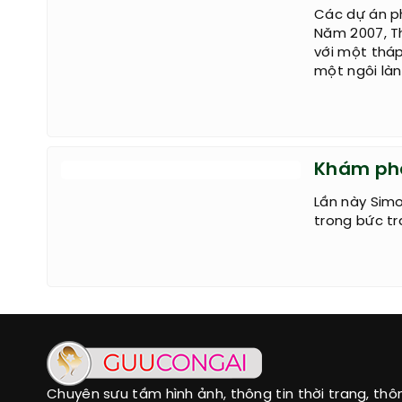
Trung Qu
Các dự án p
Năm 2007, Th
với một tháp
một ngôi làn
Khám phá
Lần này Sim
trong bức tr