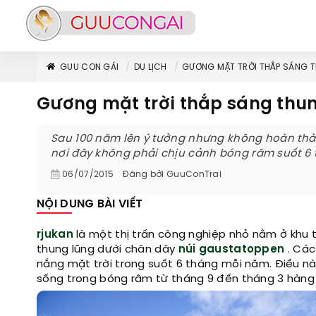
GUU CON GÁI
DU LỊCH
GƯƠNG MẶT TRỜI THẮP SÁNG T
Gương mặt trời thắp sáng thu
Sau 100 năm lên ý tưởng nhưng không hoàn thàn
nơi đây không phải chịu cảnh bóng râm suốt 6
06/07/2015
Đăng bởi
GuuConTrai
NỘI DUNG BÀI VIẾT
rjukan
là một thị trấn công nghiệp nhỏ nằm ở khu t
thung lũng dưới chân dãy
núi gaustatoppen
. Các
nắng mặt trời trong suốt 6 tháng mỗi năm. Điều n
sống trong bóng râm từ tháng 9 đến tháng 3 hàng