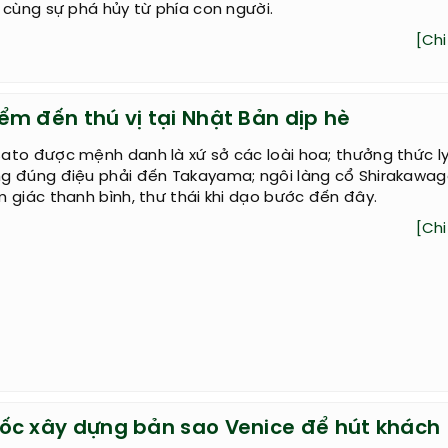
[Chi 
rường Thành có nhiều đoạn bị mất
0 km của Vạn Lý Trường Thành đã biến mất do tác động x
 cùng sự phá hủy từ phía con người.
[Chi 
ểm đến thú vị tại Nhật Bản dịp hè
to được mệnh danh là xứ sở các loài hoa; thưởng thức l
g đúng điệu phải đến Takayama; ngôi làng cổ Shirakawa
 giác thanh bình, thư thái khi dạo bước đến đây.
[Chi 