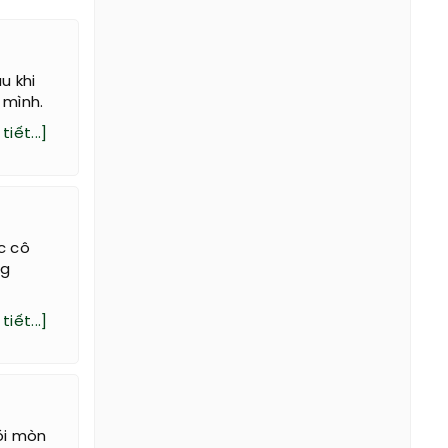
u khi
 mình.
tiết...]
c cô
ng