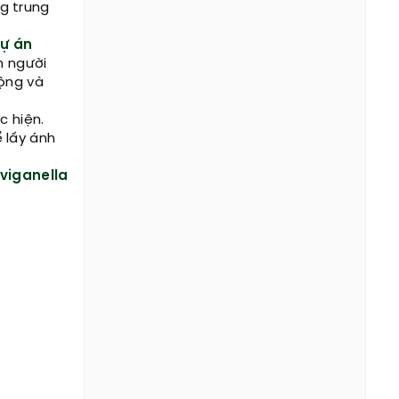
g trung
ự án
n người
động và
c hiện.
 lấy ánh
 viganella