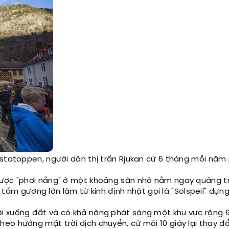
statoppen, người dân thị trấn Rjukan cứ 6 tháng mỗi năm 
 được "phơi nắng" ở một khoảng sân nhỏ nằm ngay quảng 
ấm gương lớn làm từ kính định nhật gọi là "Solspeil" dựng
ời xuống đất và có khả năng phát sáng một khu vực rộng 
eo hướng mặt trời dịch chuyển, cứ mỗi 10 giây lại thay đ