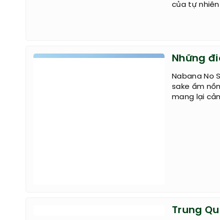
Vạn Lý T
Khoảng 2.00
của tự nhiên
Những đi
Nabana No Sa
sake ấm nồn
mang lại cảm