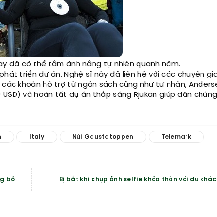
 nay đã có thể tắm ánh nắng tự nhiên quanh năm.
phát triển dự án. Nghệ sĩ này đã liên hệ với các chuyên gi
ờ các khoản hỗ trợ từ ngân sách cũng như tư nhân, Anders
0 USD) và hoàn tất dự án thắp sáng Rjukan giúp dân chúng
n
Italy
Núi Gaustatoppen
Telemark
ng bố
Bị bắt khi chụp ảnh selfie khỏa thân với du khá