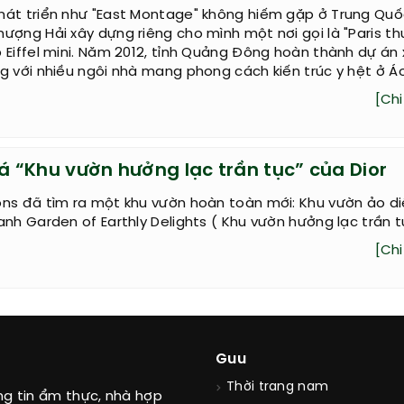
ốc xây dựng bản sao Venice để hút khách
hát triển như "East Montage" không hiếm gặp ở Trung Quố
ượng Hải xây dựng riêng cho mình một nơi gọi là "Paris th
 Eiffel mini. Năm 2012, tỉnh Quảng Đông hoàn thành dự án
g với nhiều ngôi nhà mang phong cách kiến trúc y hệt ở Áo
[Chi 
 “Khu vườn hưởng lạc trần tục” của Dior
ons đã tìm ra một khu vườn hoàn toàn mới: Khu vườn ảo d
anh Garden of Earthly Delights ( Khu vườn hưởng lạc trần t