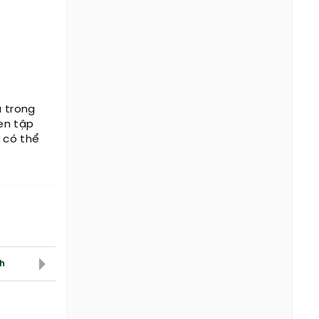
a trong
en tập
 có thể
ch