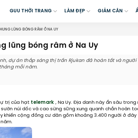
GUU THỜI TRANG
LÀM ĐẸP
GIẢM CÂN
HUNG LŨNG BÓNG RÂM Ở NA UY
ng lũng bóng râm ở Na Uy
h, dự án thắp sáng thị trấn Rjukan đã hoàn tất và người
 tháng mỗi năm.
ự trị của hạt
telemark
, Na Uy. Địa danh này ẩn sâu trong
 sườn núi dốc và cao sừng sững xung quanh chắn hoàn t
ày khiến cộng đồng cư dân gồm khoảng 3.400 người ở đây 
 năm.