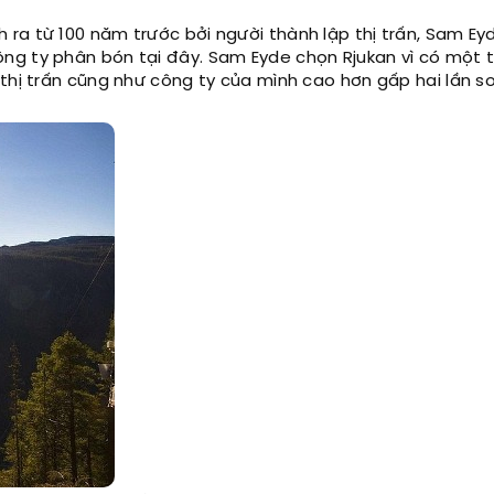
ra từ 100 năm trước bởi người thành lập thị trấn, Sam Ey
ng ty phân bón tại đây. Sam Eyde chọn Rjukan vì có một 
thị trấn cũng như công ty của mình cao hơn gấp hai lần s