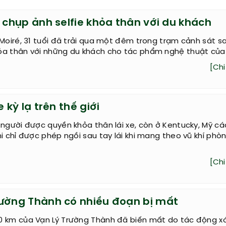
i chụp ảnh selfie khỏa thân với du khách
 Moiré, 31 tuổi đã trải qua một đêm trong trạm cảnh sát sa
ỏa thân với những du khách cho tác phẩm nghệ thuật của
[Chi 
e kỳ lạ trên thế giới
 người được quyền khỏa thân lái xe, còn ở Kentucky, Mỹ cá
ni chỉ được phép ngồi sau tay lái khi mang theo vũ khí phò