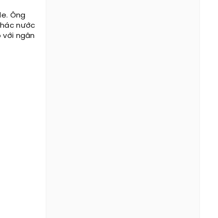
de. Ông
thác nước
o với ngân