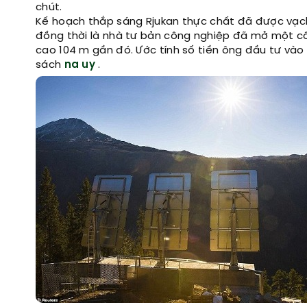
chút.
Kế hoạch thắp sáng Rjukan thực chất đã được vạch 
đồng thời là nhà tư bản công nghiệp đã mở một cô
cao 104 m gần đó. Ước tính số tiền ông đầu tư vào 
sách
na uy
.