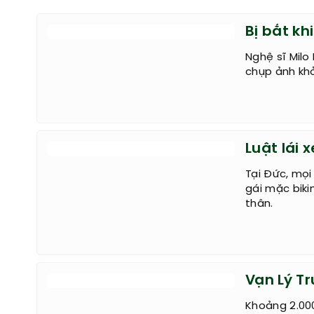
Bị bắt kh
Nghệ sĩ Milo
chụp ảnh kh
Luật lái x
Tại Đức, mọi
gái mặc biki
thân.