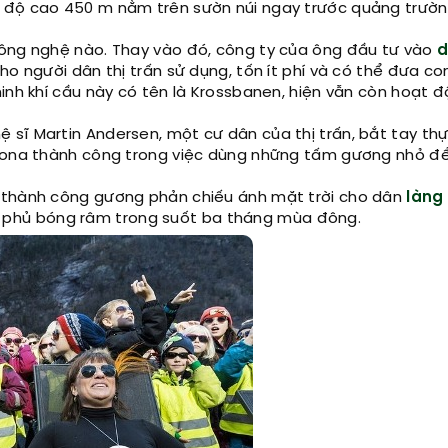
 độ cao 450 m nằm trên sườn núi ngay trước quảng trườn
công nghệ nào. Thay vào đó, công ty của ông đầu tư vào
d
ho người dân thị trấn sử dụng, tốn ít phí và có thể đưa co
inh khí cầu này có tên là Krossbanen, hiện vẫn còn hoạt 
sĩ Martin Andersen, một cư dân của thị trấn, bắt tay thự
izona thành công trong việc dùng những tấm gương nhỏ để
 thành công gương phản chiếu ánh mặt trời cho dân
làng
, bị phủ bóng râm trong suốt ba tháng mùa đông.