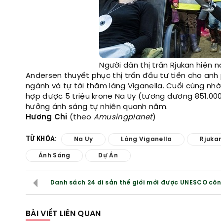
Người dân thị trấn Rjukan hiện
Andersen thuyết phục thị trấn đầu tư tiền cho anh 
ngành và tự tới thăm làng Viganella. Cuối cùng nh
hợp được 5 triệu krone Na Uy (tương đương 851.00
hưởng ánh sáng tự nhiên quanh năm.
Hương Chi
(theo
Amusingplanet
)
TỪ KHÓA:
Na Uy
Làng Viganella
Rjuka
Ánh Sáng
Dự Án
Danh sách 24 di sản thế giới mới được UNESCO cô
BÀI VIẾT LIÊN QUAN