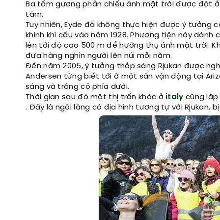
Ba tấm gương phản chiếu ánh mặt trời được đặt ở
tâm.
Tuy nhiên, Eyde đã không thực hiện được ý tưởng 
khinh khí cầu vào năm 1928. Phương tiện này dành c
lên tới độ cao 500 m để hưởng thụ ánh mặt trời. Kh
đưa hàng nghìn người lên núi mỗi năm.
Đến năm 2005, ý tưởng thắp sáng Rjukan được nghệ 
Andersen từng biết tới ở một sân vận động tại Ar
sáng và trồng cỏ phía dưới.
Thời gian sau đó một thị trấn khác ở
italy
cũng lắp
. Đây là ngôi làng có địa hình tương tự với Rjukan