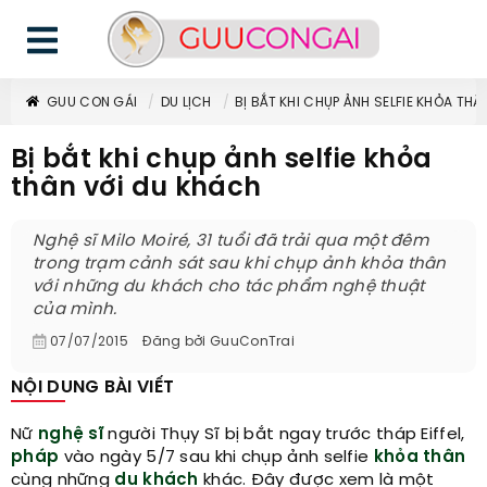
GUU CON GÁI
DU LỊCH
BỊ BẮT KHI CHỤP ẢNH SELFIE KHỎA TH
Bị bắt khi chụp ảnh selfie khỏa
thân với du khách
Nghệ sĩ Milo Moiré, 31 tuổi đã trải qua một đêm
trong trạm cảnh sát sau khi chụp ảnh khỏa thân
với những du khách cho tác phẩm nghệ thuật
của mình.
07/07/2015
Đăng bởi
GuuConTrai
NỘI DUNG BÀI VIẾT
Nữ
nghệ sĩ
người Thụy Sĩ bị bắt ngay trước tháp Eiffel,
pháp
vào ngày 5/7 sau khi chụp ảnh selfie
khỏa thân
cùng những
du khách
khác. Đây được xem là một