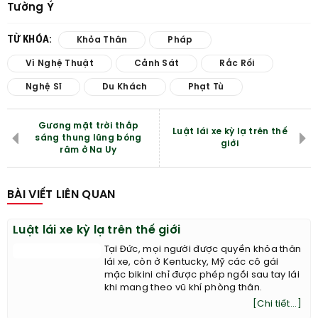
Tường Ý
TỪ KHÓA:
Khỏa Thân
Pháp
Vì Nghệ Thuật
Cảnh Sát
Rắc Rối
Nghệ Sĩ
Du Khách
Phạt Tù
Gương mặt trời thắp
Luật lái xe kỳ lạ trên thế
sáng thung lũng bóng
giới
râm ở Na Uy
BÀI VIẾT LIÊN QUAN
Luật lái xe kỳ lạ trên thế giới
Tại Đức, mọi người được quyền khỏa thân
lái xe, còn ở Kentucky, Mỹ các cô gái
mặc bikini chỉ được phép ngồi sau tay lái
khi mang theo vũ khí phòng thân.
[Chi tiết...]