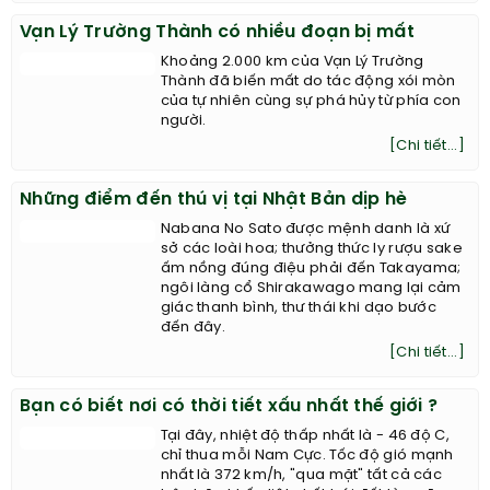
Vạn Lý Trường Thành có nhiều đoạn bị mất
Khoảng 2.000 km của Vạn Lý Trường
Thành đã biến mất do tác động xói mòn
của tự nhiên cùng sự phá hủy từ phía con
người.
[Chi tiết...]
Những điểm đến thú vị tại Nhật Bản dịp hè
Nabana No Sato được mệnh danh là xứ
sở các loài hoa; thưởng thức ly rượu sake
ấm nồng đúng điệu phải đến Takayama;
ngôi làng cổ Shirakawago mang lại cảm
giác thanh bình, thư thái khi dạo bước
đến đây.
[Chi tiết...]
Bạn có biết nơi có thời tiết xấu nhất thế giới ?
Tại đây, nhiệt độ thấp nhất là - 46 độ C,
chỉ thua mỗi Nam Cực. Tốc độ gió mạnh
nhất là 372 km/h, "qua mặt" tất cả các