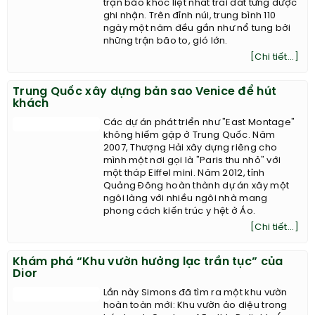
trận bão khốc liệt nhất trái đất từng được
ghi nhận. Trên đỉnh núi, trung bình 110
ngày một năm đều gần như nổ tung bởi
những trận bão to, gió lớn.
[Chi tiết...]
Trung Quốc xây dựng bản sao Venice để hút
khách
Các dự án phát triển như "East Montage"
không hiếm gặp ở Trung Quốc. Năm
2007, Thượng Hải xây dựng riêng cho
mình một nơi gọi là "Paris thu nhỏ" với
một tháp Eiffel mini. Năm 2012, tỉnh
Quảng Đông hoàn thành dự án xây một
ngôi làng với nhiều ngôi nhà mang
phong cách kiến trúc y hệt ở Áo.
[Chi tiết...]
Khám phá “Khu vườn hưởng lạc trần tục” của
Dior
Lần này Simons đã tìm ra một khu vườn
hoàn toàn mới: Khu vườn ảo diệu trong