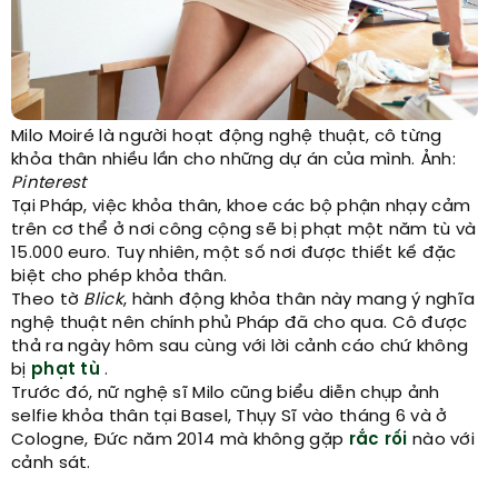
Milo Moiré là người hoạt động nghệ thuật, cô từng
khỏa thân nhiều lần cho những dự án của mình. Ảnh:
Pinterest
Tại Pháp, việc khỏa thân, khoe các bộ phận nhạy cảm
trên cơ thể ở nơi công cộng sẽ bị phạt một năm tù và
15.000 euro. Tuy nhiên, một số nơi được thiết kế đặc
biệt cho phép khỏa thân.
Theo tờ
Blick
, hành động khỏa thân này mang ý nghĩa
nghệ thuật nên chính phủ Pháp đã cho qua. Cô được
thả ra ngày hôm sau cùng với lời cảnh cáo chứ không
bị
phạt tù
.
Trước đó, nữ nghệ sĩ Milo cũng biểu diễn chụp ảnh
selfie khỏa thân tại Basel, Thụy Sĩ vào tháng 6 và ở
Cologne, Đức năm 2014 mà không gặp
rắc rối
nào với
cảnh sát.