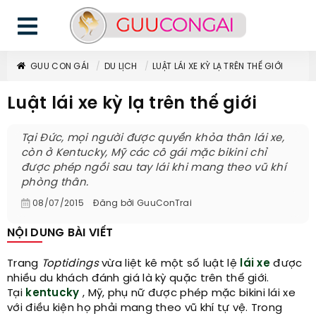
GUU CON GÁI
DU LỊCH
LUẬT LÁI XE KỲ LẠ TRÊN THẾ GIỚI
Luật lái xe kỳ lạ trên thế giới
Tại Đức, mọi người được quyền khỏa thân lái xe,
còn ở Kentucky, Mỹ các cô gái mặc bikini chỉ
được phép ngồi sau tay lái khi mang theo vũ khí
phòng thân.
08/07/2015
Đăng bởi
GuuConTrai
NỘI DUNG BÀI VIẾT
Trang
Toptidings
vừa liệt kê một số luật lệ
lái xe
được
nhiều du khách đánh giá là kỳ quặc trên thế giới.
Tại
kentucky
, Mỹ, phụ nữ được phép mặc bikini lái xe
với điều kiện họ phải mang theo vũ khí tự vệ. Trong