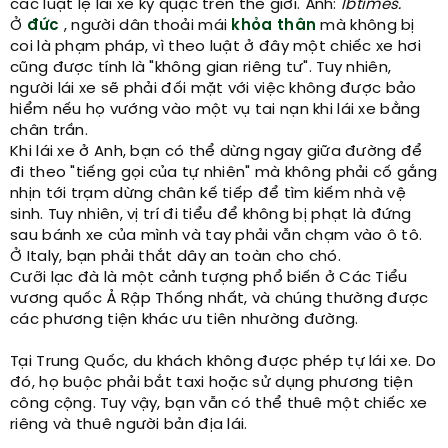
các luật lệ lái xe kỳ quặc trên thế giới. Ảnh:
Ibtimes.
Ở
đức
, người dân thoải mái
khỏa thân
mà không bị
coi là phạm pháp, vì theo luật ở đây một chiếc xe hơi
cũng được tính là "không gian riêng tư". Tuy nhiên,
người lái xe sẽ phải đối mặt với việc không được bảo
hiểm nếu họ vướng vào một vụ tai nạn khi lái xe bằng
chân trần.
Khi lái xe ở Anh, bạn có thể dừng ngay giữa đường để
đi theo "tiếng gọi của tự nhiên" mà không phải cố gắng
nhịn tới trạm dừng chân kế tiếp để tìm kiếm nhà vệ
sinh. Tuy nhiên, vị trí đi tiểu để không bị phạt là đứng
sau bánh xe của mình và tay phải vẫn chạm vào ô tô.
Ở Italy, bạn phải thắt dây an toàn cho chó.
Cưỡi lạc đà là một cảnh tượng phổ biến ở Các Tiểu
vương quốc Ả Rập Thống nhất, và chúng thường được
các phương tiện khác ưu tiên nhường đường.
Tại Trung Quốc, du khách không được phép tự lái xe. Do
đó, họ buộc phải bắt taxi hoặc sử dụng phương tiện
công cộng. Tuy vậy, bạn vẫn có thể thuê một chiếc xe
riêng và thuê người bản địa lái.