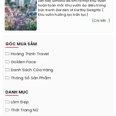
Lần này Simons đã tìm ra một khu vườn
hoàn toàn mới: Khu vườn ảo diệu trong
bức tranh Garden of Earthly Delights (
Khu vườn hưởng lạc trần tục)
[Chi tiết...]
GÓC MUA SẮM
Hoàng Thịnh Travel
Golden Face
Danh Sách Cửa Hàng
Thông Số Sản Phẩm
DANH MỤC
Làm Đẹp
Thời Trang Nữ