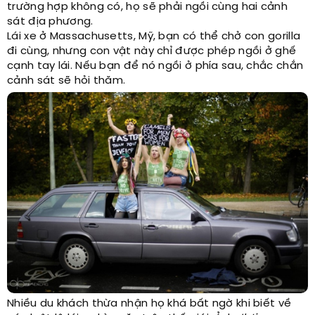
trường hợp không có, họ sẽ phải ngồi cùng hai cảnh
sát địa phương.
Lái xe ở Massachusetts, Mỹ, bạn có thể chở con gorilla
đi cùng, nhưng con vật này chỉ được phép ngồi ở ghế
cạnh tay lái. Nếu bạn để nó ngồi ở phía sau, chắc chắn
cảnh sát sẽ hỏi thăm.
Nhiều du khách thừa nhận họ khá bất ngờ khi biết về