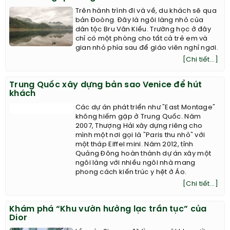
Trên hành trình đi và về, du khách sẽ qua
bản Đoòng. Đây là ngôi làng nhỏ của
dân tộc Bru Vân Kiều. Trường học ở đây
chỉ có một phòng cho tất cả trẻ em và
gian nhỏ phía sau để giáo viên nghỉ ngơi.
[Chi tiết...]
Trung Quốc xây dựng bản sao Venice để hút
khách
Các dự án phát triển như "East Montage"
không hiếm gặp ở Trung Quốc. Năm
2007, Thượng Hải xây dựng riêng cho
mình một nơi gọi là "Paris thu nhỏ" với
một tháp Eiffel mini. Năm 2012, tỉnh
Quảng Đông hoàn thành dự án xây một
ngôi làng với nhiều ngôi nhà mang
phong cách kiến trúc y hệt ở Áo.
[Chi tiết...]
Khám phá “Khu vườn hưởng lạc trần tục” của
Dior