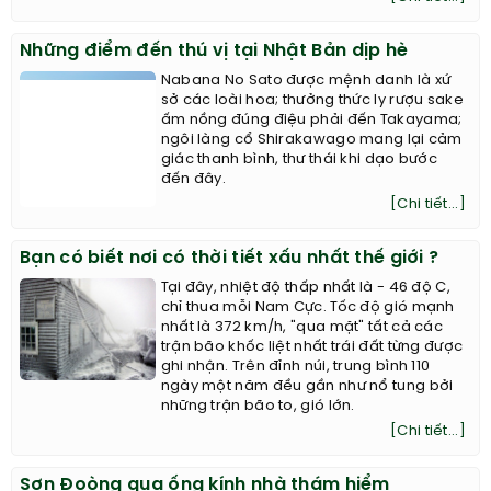
Những điểm đến thú vị tại Nhật Bản dịp hè
Nabana No Sato được mệnh danh là xứ
sở các loài hoa; thưởng thức ly rượu sake
ấm nồng đúng điệu phải đến Takayama;
ngôi làng cổ Shirakawago mang lại cảm
giác thanh bình, thư thái khi dạo bước
đến đây.
[Chi tiết...]
Bạn có biết nơi có thời tiết xấu nhất thế giới ?
Tại đây, nhiệt độ thấp nhất là - 46 độ C,
chỉ thua mỗi Nam Cực. Tốc độ gió mạnh
nhất là 372 km/h, "qua mặt" tất cả các
trận bão khốc liệt nhất trái đất từng được
ghi nhận. Trên đỉnh núi, trung bình 110
ngày một năm đều gần như nổ tung bởi
những trận bão to, gió lớn.
[Chi tiết...]
Sơn Đoòng qua ống kính nhà thám hiểm