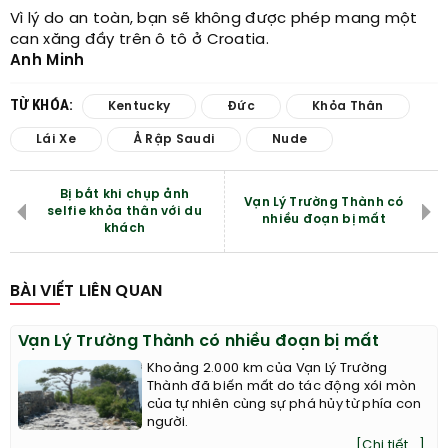
Vì lý do an toàn, bạn sẽ không được phép mang một
can xăng đầy trên ô tô ở Croatia.
Anh Minh
TỪ KHÓA:
Kentucky
Đức
Khỏa Thân
Lái Xe
Ả Rập Saudi
Nude
Bị bắt khi chụp ảnh
Vạn Lý Trường Thành có
selfie khỏa thân với du
nhiều đoạn bị mất
khách
BÀI VIẾT LIÊN QUAN
Vạn Lý Trường Thành có nhiều đoạn bị mất
Khoảng 2.000 km của Vạn Lý Trường
Thành đã biến mất do tác động xói mòn
của tự nhiên cùng sự phá hủy từ phía con
người.
[Chi tiết...]