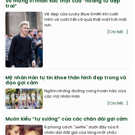
Vỡ mộng vì nhan sắc thật của “hoàng tử đẹp
trai”
Vẻ đẹp của Lucky Blue Smith khi cười
mỉm và cười hết cỡ quả thật một trời một
vực.
[Chi tiết...]
Mỹ nhân Hàn tự tin khoe thân hình đẹp trong vũ
đạo gợi cảm
Ngắm những đường cong hoàn hảo của
các mỹ nhân Hàn.
[Chi tiết...]
Muôn kiểu “tự sướng” của các chân dài gợi cảm
6 phong cách "selfie" dưới đây của 6
chân dài đắt giá của làng mốt chắc