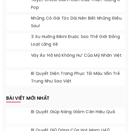
Tuyệt Chiêu Giảm Cân Của Thần Tượng K-
Pop
Những Cô Gái Tóc Dài Nên Biết Những Điều
Sau!
3 Xu Hướng Bikini Được Sao Thế Giới Đồng
Loạt Lăng Xê
Váy Áo ‘hở Mà Không Hư’ Của Mỹ Nhân Việt
Bí Quyết Diện Trang Phục Tối Màu Vẫn Trẻ
Trung Như Sao Việt
BÀI VIẾT MỚI NHẤT
Bí Quyết Giúp Nàng Giảm Cân Hiệu Quả
Bí Quyết Giữ Dáng Của Hot Mom U40