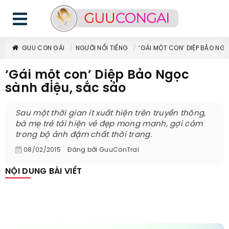
GUU CON GÁI
NGƯỜI NỔI TIẾNG
‘GÁI MỘT CON’ DIỆP BẢO NG
‘Gái một con’ Diệp Bảo Ngọc
sành điệu, sắc sảo
Sau một thời gian ít xuất hiện trên truyền thông,
bà mẹ trẻ tái hiện vẻ đẹp mong manh, gợi cảm
trong bộ ảnh đậm chất thời trang.
08/02/2015
Đăng bởi
GuuConTrai
NỘI DUNG BÀI VIẾT