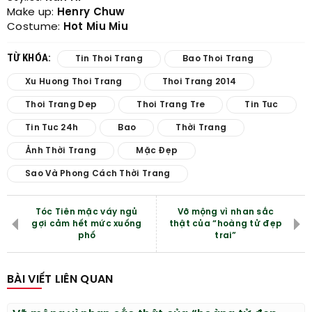
Make up:
Henry Chuw
Costume:
Hot Miu Miu
TỪ KHÓA:
Tin Thoi Trang
Bao Thoi Trang
Xu Huong Thoi Trang
Thoi Trang 2014
Thoi Trang Dep
Thoi Trang Tre
Tin Tuc
Tin Tuc 24h
Bao
Thời Trang
Ảnh Thời Trang
Mặc Đẹp
Sao Và Phong Cách Thời Trang
Tóc Tiên mặc váy ngủ
Vỡ mộng vì nhan sắc
gợi cảm hết mức xuống
thật của “hoàng tử đẹp
phố
trai”
BÀI VIẾT LIÊN QUAN