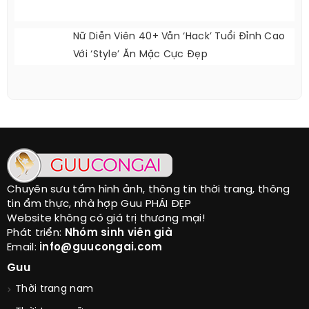
Nữ Diễn Viên 40+ Vẫn ‘hack’ Tuổi Đỉnh Cao
Với ‘style’ Ăn Mặc Cực Đẹp
Chuyên sưu tầm hình ảnh, thông tin thời trang, thông
tin ẩm thực, nhà hợp Guu PHÁI ĐẸP
Website không có giá trị thương mại!
Phát triển:
Nhóm sinh viên già
Email:
info@guucongai.com
Guu
Thời trang nam