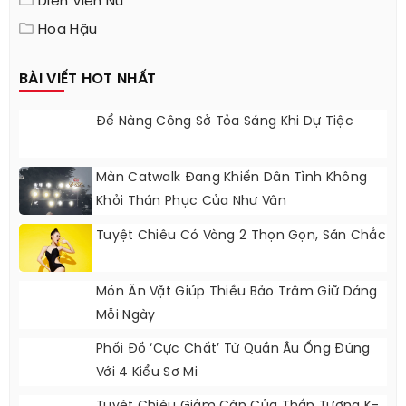
Diễn Viên Nữ
Hoa Hậu
BÀI VIẾT HOT NHẤT
Để Nàng Công Sở Tỏa Sáng Khi Dự Tiệc
Màn Catwalk Đang Khiến Dân Tình Không
Khỏi Thán Phục Của Như Vân
Tuyệt Chiêu Có Vòng 2 Thọn Gọn, Săn Chắc
Món Ăn Vặt Giúp Thiều Bảo Trâm Giữ Dáng
Mỗi Ngày
Phối Đồ ‘cực Chất’ Từ Quần Âu Ống Đứng
Với 4 Kiểu Sơ Mi