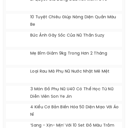
10 Tuyệt Chiêu Giúp Nàng Diện Quần Màu
Be
Bức Ảnh Gây Sốc Của Nữ Thần Suzy
Mẹ Bỉm Giảm 9kg Trong Hơn 2 Tháng
Loại Rau Mà Phụ Nữ Nước Nhật Mê Mệt
3 Món Đồ Phụ Nữ U40 Có Thể Học Từ Nữ
Diễn Viên Son Ye Jin
4 Kiểu Cơ Bản Biến Hóa 50 Diện Mạo Với Áo
Nỉ
‘Sang - Xịn- Mịn’ Với 10 Set Đồ Màu Trầm