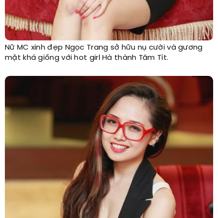
Nữ MC xinh đẹp Ngọc Trang sở hữu nụ cười và gương
mặt khá giống với hot girl Hà thành Tâm Tít.