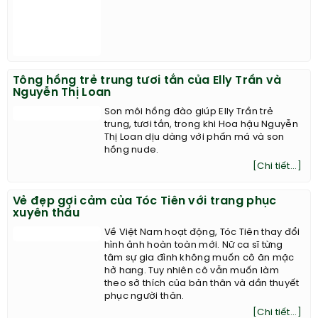
Tông hồng trẻ trung tươi tắn của Elly Trần và
Nguyễn Thị Loan
Son môi hồng đào giúp Elly Trần trẻ
trung, tươi tắn, trong khi Hoa hậu Nguyễn
Thị Loan dịu dàng với phấn má và son
hồng nude.
[Chi tiết...]
Vẻ đẹp gợi cảm của Tóc Tiên với trang phục
xuyên thấu
Về Việt Nam hoạt động, Tóc Tiên thay đổi
hình ảnh hoàn toàn mới. Nữ ca sĩ từng
tâm sự gia đình không muốn cô ăn mặc
hở hang. Tuy nhiên cô vẫn muốn làm
theo sở thích của bản thân và dần thuyết
phục người thân.
[Chi tiết...]