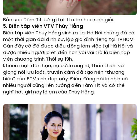
Bản sao Tâm Tít từng đạt 11 năm học sinh giỏi.
5. Biên tập viên VTV Thúy Hằng
Biên tập viên Thúy Hằng sinh ra tại Hà Nội nhưng đã có
một thời gian dài định cư, lập gia đình riêng tại TPHCM.
Gần đây cô đã được điều động làm việc tại Hà Nội và
được nhiều người biêt đến hơn với vai trò là biên tập
viên chương trình Thời sự 19h.
Khuôn mặt đôn hậu, nụ cười rạng rỡ, thân thiện và
giọng nói lưu loát, truyền cảm đã tạo nên “thương
hiệu” của BTV xinh đẹp này. Điều đáng nói là nhìn cô
nhiều người cũng liên tưởng đến Tâm Tit và có thể
nghĩ hot girl này là em của Thúy Hằng.