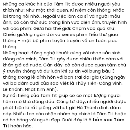
Những ca khúc hit của Tâm Tit được nhiều người yêu
thích như: Như một thói quen, Kỉ niệm còn không, Nhắc
lại trong nỗi nhớ... Ngoài việc làm ca sĩ và người mẫu
ảnh, cô còn thử sức trong lĩnh vực điện ảnh, truyền hình
với các phim: Giữa hai thế giới; Chạm vào quá khứ;
Chiếc giường ngăn đôi và series phim Tiểu thư giao
thông – một bộ phim tuyên truyền về an toàn giao
thông.
Những hoạt động nghệ thuật cùng với nhan sắc sinh
động của mình, Tâm Tit gây được nhiều thiện cảm với
khán giả cả nước. Gần đây, cô còn được quan tâm chú
ý truyền thông và dư luận khi tự tin với bụng bầu 3
tháng trong lễ đính hôn với bạn trai đại gia (cùng ngày
với ba đám cưới của sao Việt là Thủy Tiên-Công Vinh,
Lê Khánh, Nhật Kim Anh).
Sự nổi tiếng của Tâm Tit giúp cô có một lượng người
hâm mộ khá đông đảo. Cũng từ đây, nhiều người được
phát hiện là rất giống với hot girl Hà Thành đình đám
này. Nhiều fan còn nhận nhầm họ chính là Tâm Tít hoặc
có họ hàng với người đẹp. Dưới đây là 5
bản sao Tâm
Tít
hoàn hảo.