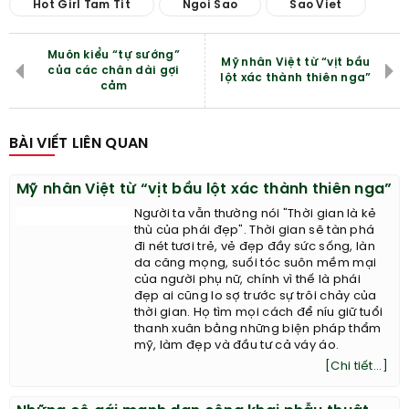
Hot Girl Tam Tit
Ngoi Sao
Sao Viet
Muôn kiểu “tự sướng”
Mỹ nhân Việt từ “vịt bầu
của các chân dài gợi
lột xác thành thiên nga”
cảm
BÀI VIẾT LIÊN QUAN
Mỹ nhân Việt từ “vịt bầu lột xác thành thiên nga”
Người ta vẫn thường nói "Thời gian là kẻ
thù của phái đẹp". Thời gian sẽ tàn phá
đi nét tươi trẻ, vẻ đẹp đầy sức sống, làn
da căng mọng, suối tóc suôn mềm mại
của người phụ nữ, chính vì thế là phái
đẹp ai cũng lo sợ trước sự trôi chảy của
thời gian. Họ tìm mọi cách để níu giữ tuổi
thanh xuân bằng những biện pháp thẩm
mỹ, làm đẹp và đầu tư cả váy áo.
[Chi tiết...]