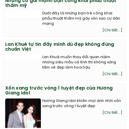
Những cô gái mạnh dạn công khai phẫu thuật
thẩm mỹ
Dưới đây là những bạn trẻ công khai
phẫu thuật thẩm mỹ gây xôn xao cư dân
mạng.
[Chi tiết...]
Lan Khuê tự tin đầy mình dù đẹp không đúng
chuẩn Việt
Lan Khuê muốn thay đổi quan niệm
những siêu mẫu cá tính thì không xứng
tầm vẻ đẹp làm hoa hậu.
[Chi tiết...]
Xốn xang trước vòng 1 tuyệt đẹp của Hương
Giang Idol
Hương Giang Idol khiến mọi ánh nhìn xốn
xang trước vòng 1 tuyệt đẹp
[Chi tiết...]