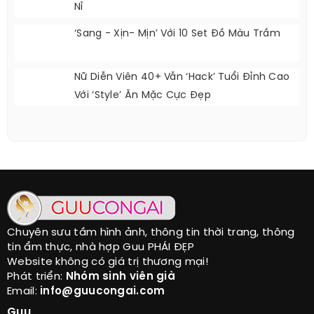
Nỉ
‘Sang - Xịn- Mịn’ Với 10 Set Đồ Màu Trầm
Nữ Diễn Viên 40+ Vẫn ‘hack’ Tuổi Đỉnh Cao
Với ‘style’ Ăn Mặc Cực Đẹp
Chuyên sưu tầm hình ảnh, thông tin thời trang, thông
tin ẩm thực, nhà hợp Guu PHÁI ĐẸP
Website không có giá trị thương mại!
Phát triển:
Nhóm sinh viên già
Email:
info@guucongai.com
Guu