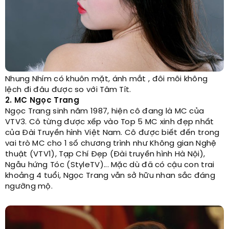
Nhung Nhím có khuôn mặt, ánh mắt , đôi môi không
lệch đi đâu được so với Tâm Tít.
2. MC Ngọc Trang
Ngọc Trang sinh năm 1987, hiện cô đang là MC của
VTV3. Cô từng được xếp vào Top 5 MC xinh đẹp nhất
của Đài Truyền hình Việt Nam. Cô được biết đến trong
vai trò MC cho 1 số chương trình như Không gian Nghệ
thuật (VTV1), Tạp Chí Đẹp (Đài truyền hình Hà Nội),
Ngẫu hứng Tóc (StyleTV)... Mặc dù đã có cậu con trai
khoảng 4 tuổi, Ngọc Trang vẫn sở hữu nhan sắc đáng
ngưỡng mộ.