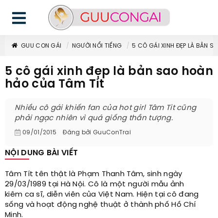
GUU CON GÁI
NGƯỜI NỔI TIẾNG
5 CÔ GÁI XINH ĐẸP LÀ BẢN S
5 cô gái xinh đẹp là bản sao hoàn
hảo của Tâm Tít
Nhiều cô gái khiến fan của hot girl Tâm Tit cũng
phải ngạc nhiên vì quá giống thần tượng.
09/01/2015
Đăng bởi
GuuConTrai
NỘI DUNG BÀI VIẾT
Tâm Tít tên thật là Phạm Thanh Tâm, sinh ngày
29/03/1989 tại Hà Nội. Cô là một người mẫu ảnh
kiêm ca sĩ, diễn viên của Việt Nam. Hiện tại cô đang
sống và hoạt động nghệ thuật ở thành phố Hồ Chí
Minh.