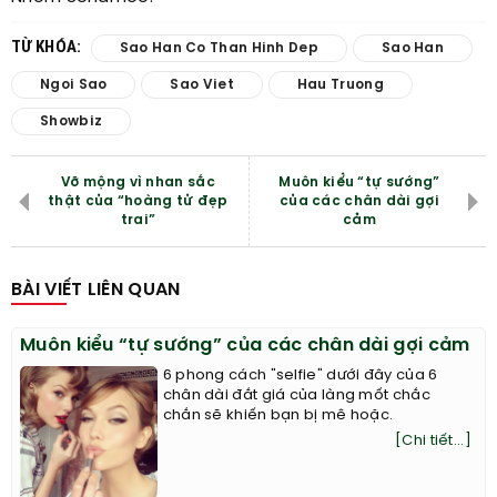
TỪ KHÓA:
Sao Han Co Than Hinh Dep
Sao Han
Ngoi Sao
Sao Viet
Hau Truong
Showbiz
Vỡ mộng vì nhan sắc
Muôn kiểu “tự sướng”
thật của “hoàng tử đẹp
của các chân dài gợi
trai”
cảm
BÀI VIẾT LIÊN QUAN
Muôn kiểu “tự sướng” của các chân dài gợi cảm
6 phong cách "selfie" dưới đây của 6
chân dài đắt giá của làng mốt chắc
chắn sẽ khiến bạn bị mê hoặc.
[Chi tiết...]