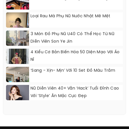
Loại Rau Mà Phụ Nữ Nước Nhật Mê Mệt
3 Món Đồ Phụ Nữ U40 Có Thể Học Từ Nữ
Diễn Viên Son Ye Jin
4 Kiểu Cơ Bản Biến Hóa 50 Diện Mạo Với Áo
Nỉ
‘Sang - Xịn- Mịn’ Với 10 Set Đồ Màu Trầm
Nữ Diễn Viên 40+ Vẫn ‘hack’ Tuổi Đỉnh Cao
Với ‘style’ Ăn Mặc Cực Đẹp