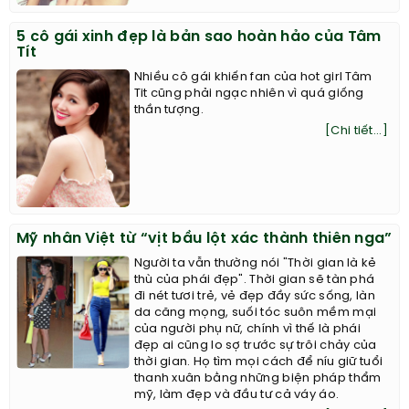
5 cô gái xinh đẹp là bản sao hoàn hảo của Tâm
Tít
Nhiều cô gái khiến fan của hot girl Tâm
Tit cũng phải ngạc nhiên vì quá giống
thần tượng.
[Chi tiết...]
Mỹ nhân Việt từ “vịt bầu lột xác thành thiên nga”
Người ta vẫn thường nói "Thời gian là kẻ
thù của phái đẹp". Thời gian sẽ tàn phá
đi nét tươi trẻ, vẻ đẹp đầy sức sống, làn
da căng mọng, suối tóc suôn mềm mại
của người phụ nữ, chính vì thế là phái
đẹp ai cũng lo sợ trước sự trôi chảy của
thời gian. Họ tìm mọi cách để níu giữ tuổi
thanh xuân bằng những biện pháp thẩm
mỹ, làm đẹp và đầu tư cả váy áo.