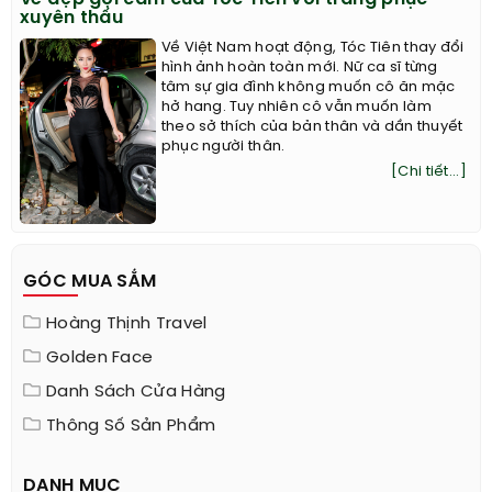
xuyên thấu
Về Việt Nam hoạt động, Tóc Tiên thay đổi
hình ảnh hoàn toàn mới. Nữ ca sĩ từng
tâm sự gia đình không muốn cô ăn mặc
hở hang. Tuy nhiên cô vẫn muốn làm
theo sở thích của bản thân và dần thuyết
phục người thân.
[Chi tiết...]
GÓC MUA SẮM
Hoàng Thịnh Travel
Golden Face
Danh Sách Cửa Hàng
Thông Số Sản Phẩm
DANH MỤC