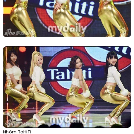
Nhóm TaHiTi