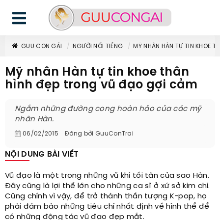
GUU CON GÁI
NGƯỜI NỔI TIẾNG
MỸ NHÂN HÀN TỰ TIN KHOE T
Mỹ nhân Hàn tự tin khoe thân
hình đẹp trong vũ đạo gợi cảm
Ngắm những đường cong hoàn hảo của các mỹ
nhân Hàn.
06/02/2015
Đăng bởi
GuuConTrai
NỘI DUNG BÀI VIẾT
Vũ đạo là một trong những vũ khí tối tân của sao Hàn.
Đây cũng là lợi thế lớn cho những ca sĩ ở xứ sở kim chi.
Cũng chính vì vậy, để trở thành thần tượng K-pop, họ
phải đảm bảo những tiêu chí nhất định về hình thể để
có những động tác vũ đạo đẹp mắt.