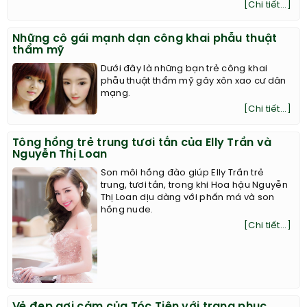
[Chi tiết...]
Những cô gái mạnh dạn công khai phẫu thuật
thẩm mỹ
Dưới đây là những bạn trẻ công khai
phẫu thuật thẩm mỹ gây xôn xao cư dân
mạng.
[Chi tiết...]
Tông hồng trẻ trung tươi tắn của Elly Trần và
Nguyễn Thị Loan
Son môi hồng đào giúp Elly Trần trẻ
trung, tươi tắn, trong khi Hoa hậu Nguyễn
Thị Loan dịu dàng với phấn má và son
hồng nude.
[Chi tiết...]
Vẻ đẹp gợi cảm của Tóc Tiên với trang phục