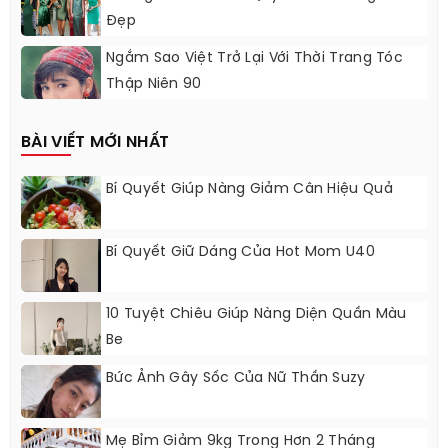
Đẹp
Ngắm Sao Việt Trở Lại Với Thời Trang Tóc
Thập Niên 90
BÀI VIẾT MỚI NHẤT
Bí Quyết Giúp Nàng Giảm Cân Hiệu Quả
Bí Quyết Giữ Dáng Của Hot Mom U40
10 Tuyệt Chiêu Giúp Nàng Diện Quần Màu
Be
Bức Ảnh Gây Sốc Của Nữ Thần Suzy
Mẹ Bỉm Giảm 9kg Trong Hơn 2 Tháng