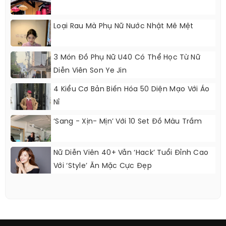
Loại Rau Mà Phụ Nữ Nước Nhật Mê Mệt
3 Món Đồ Phụ Nữ U40 Có Thể Học Từ Nữ
Diễn Viên Son Ye Jin
4 Kiểu Cơ Bản Biến Hóa 50 Diện Mạo Với Áo
Nỉ
‘Sang - Xịn- Mịn’ Với 10 Set Đồ Màu Trầm
Nữ Diễn Viên 40+ Vẫn ‘hack’ Tuổi Đỉnh Cao
Với ‘style’ Ăn Mặc Cực Đẹp