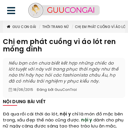
GUU CON GÁI
THỜI TRANG NỮ
CHỊ EM PHÁT CUỒNG VÌ ÁO LÓ
Chị em phát cuồng vì áo lót ren
mỏng dính
Nếu bạn còn chưa biết kết hợp những chiếc áo
lót tuyệt vời này với trang phục thời ngày như thế
nào thì hãy học hỏi các fashionista châu Âu, họ
đã có nhiều trải nghiệm y phục kiểu này.
18/06/2015
Đăng bởi
GuuConTrai
NỘI DUNG BÀI VIẾT
Đã qua rồi cái thời áo lót,
nội y
chỉ là món đồ mặc bên
trong, xấu đẹp thế nào cũng được.
nội y
dành cho phụ
nữ ngày càng được sáng tạo theo trào lưu ăn mặc,