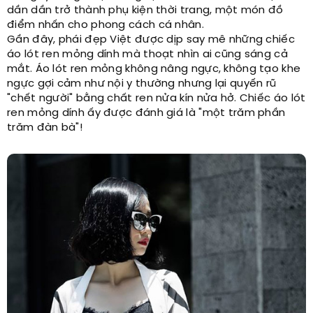
dần dần trở thành phụ kiện thời trang, một món đồ
điểm nhấn cho phong cách cá nhân.
Gần đây, phái đẹp Việt được dịp say mê những chiếc
áo lót ren mỏng dính mà thoạt nhìn ai cũng sáng cả
mắt. Áo lót ren mỏng không nâng ngực, không tạo khe
ngực gợi cảm như nội y thường nhưng lại quyến rũ
"chết người" bằng chất ren nửa kín nửa hở. Chiếc áo lót
ren mỏng dính ấy được đánh giá là "một trăm phần
trăm đàn bà"!