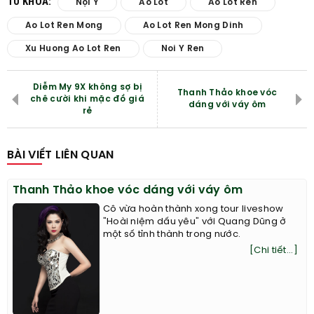
TỪ KHÓA:
Nội Y
Ao Lot
Ao Lot Ren
Ao Lot Ren Mong
Ao Lot Ren Mong Dinh
Xu Huong Ao Lot Ren
Noi Y Ren
Diễm My 9X không sợ bị
Thanh Thảo khoe vóc
chê cười khi mặc đồ giá
dáng với váy ôm
rẻ
BÀI VIẾT LIÊN QUAN
Thanh Thảo khoe vóc dáng với váy ôm
Cô vừa hoàn thành xong tour liveshow
"Hoài niệm dấu yêu" với Quang Dũng ở
một số tỉnh thành trong nước.
[Chi tiết...]