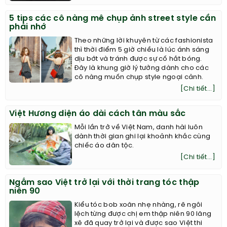
5 tips các cô nàng mê chụp ảnh street style cần
phải nhớ
Theo những lời khuyên từ các fashionista
thì thời điểm 5 giờ chiều là lúc ánh sáng
dịu bớt và tránh được sự cố hắt bóng.
Đây là khung giờ lý tưởng dành cho các
cô nàng muốn chụp style ngoại cảnh.
[Chi tiết...]
Việt Hương diện áo dài cách tân màu sắc
Mỗi lần trở về Việt Nam, danh hài luôn
dành thời gian ghi lại khoảnh khắc cùng
chiếc áo dân tộc.
[Chi tiết...]
Ngắm sao Việt trở lại với thời trang tóc thập
niên 90
Kiểu tóc bob xoăn nhẹ nhàng, rẽ ngôi
lệch từng được chị em thập niên 90 lăng
xê đã quay trở lại và được sao Việt thi