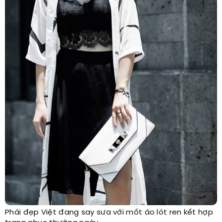
Phái đẹp Việt đang say sưa với mốt áo lót ren kết hợp