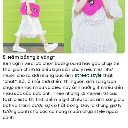
5. Nắm bắt “giờ vàng”
Bên cạnh việc lựa chọn background hay góc chụp thì
thời gian chính là điều bạn cần chú ý nếu như như
muốn cho ra đời những bức ảnh
street style
thật
“chất”. Bởi, ở mỗi thời điểm thì nguồn ánh sáng bạn
chụp sẽ khác nhau và điều này ảnh hưởng ít nhiều đến
màu sắc của bức ảnh. Theo những lời khuyên từ các
fashionista thì thời điểm 5 giờ chiều là lúc ánh sáng dịu
bớt và tránh được sự cố hắt bóng. Đây là khung giờ lý
tưởng dành cho các cô nàng muốn chụp style ngoại
cảnh.