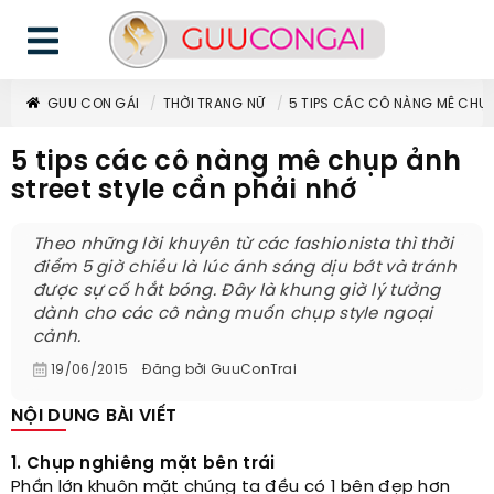
GUU CON GÁI
THỜI TRANG NỮ
5 TIPS CÁC CÔ NÀNG MÊ CHỤP
5 tips các cô nàng mê chụp ảnh
street style cần phải nhớ
Theo những lời khuyên từ các fashionista thì thời
điểm 5 giờ chiều là lúc ánh sáng dịu bớt và tránh
được sự cố hắt bóng. Đây là khung giờ lý tưởng
dành cho các cô nàng muốn chụp style ngoại
cảnh.
19/06/2015
Đăng bởi
GuuConTrai
NỘI DUNG BÀI VIẾT
1. Chụp nghiêng mặt bên trái
Phần lớn khuôn mặt chúng ta đều có 1 bên đẹp hơn