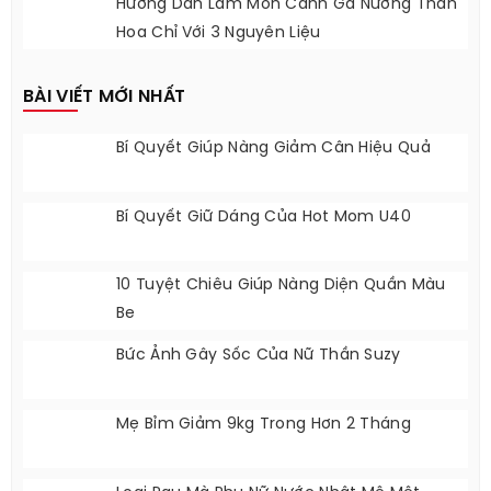
Ngắm Sao Việt Trở Lại Với Thời Trang Tóc
Thập Niên 90
Hướng Dẫn Làm Món Cánh Gà Nướng Than
Hoa Chỉ Với 3 Nguyên Liệu
BÀI VIẾT MỚI NHẤT
Bí Quyết Giúp Nàng Giảm Cân Hiệu Quả
Bí Quyết Giữ Dáng Của Hot Mom U40
10 Tuyệt Chiêu Giúp Nàng Diện Quần Màu
Be
Bức Ảnh Gây Sốc Của Nữ Thần Suzy