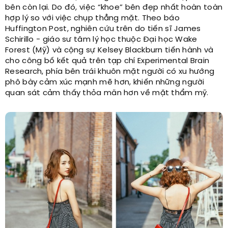
bên còn lại. Do đó, việc “khoe” bên đẹp nhất hoàn toàn
hợp lý so với việc chụp thẳng mặt. Theo báo
Huffington Post, nghiên cứu trên do tiến sĩ James
Schirillo - giáo sư tâm lý học thuộc Đại học Wake
Forest (Mỹ) và cộng sự Kelsey Blackburn tiến hành và
cho công bố kết quả trên tạp chí Experimental Brain
Research, phía bên trái khuôn mặt người có xu hướng
phô bày cảm xúc mạnh mẽ hơn, khiến những người
quan sát cảm thấy thỏa mãn hơn về mặt thẩm mỹ.