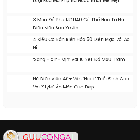
Mẹ Bỉm Giảm 9kg Trong Hơn 2 Tháng
Loại Rau Mà Phụ Nữ Nước Nhật Mê Mệt
3 Món Đồ Phụ Nữ U40 Có Thể Học Từ Nữ
Diễn Viên Son Ye Jin
4 Kiểu Cơ Bản Biến Hóa 50 Diện Mạo Với Áo
Nỉ
‘Sang - Xịn- Mịn’ Với 10 Set Đồ Màu Trầm
Nữ Diễn Viên 40+ Vẫn ‘hack’ Tuổi Đỉnh Cao
Với ‘style’ Ăn Mặc Cực Đẹp