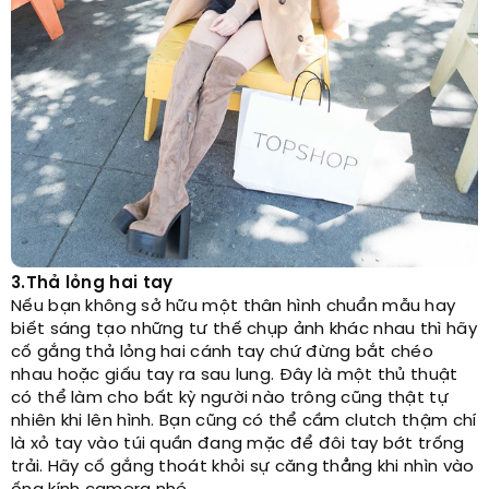
3.Thả lỏng hai tay
Nếu bạn không sở hữu một thân hình chuẩn mẫu hay
biết sáng tạo những tư thế chụp ảnh khác nhau thì hãy
cố gắng thả lỏng hai cánh tay chứ đừng bắt chéo
nhau hoặc giấu tay ra sau lung. Đây là một thủ thuật
có thể làm cho bất kỳ người nào trông cũng thật tự
nhiên khi lên hình. Bạn cũng có thể cầm clutch thậm chí
là xỏ tay vào túi quần đang mặc để đôi tay bớt trống
trải. Hãy cố gắng thoát khỏi sự căng thẳng khi nhìn vào