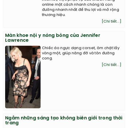
5 chiêu thức móc hầu bao khách hàng của Zara
Với tốc độ phát triển chóng mặt của
Internet, việc phục vụ các khách hàng
online một cách nhanh chóng là con
đường nhanh nhất để thu lợi và mở rộng
thương hiệu.
[Chi tiết...]
Màn khoe nội y nóng bỏng của Jennifer
Lawrence
Chiếc áo ngực dạng corset, ôm chặt lấy
vòng một, giúp nâng đỡ và tôn đường
cong.
[Chi tiết...]