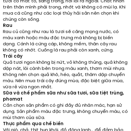
tươi có mắt to, sáng trong, hơi lồi ra ngoài. Chất nhờn
trên thân mình phải trong, nhớt và không có mùi lạ. Khi
mua cá cũng như các loại thủy hải sản nên chọn khi
chúng còn sống.
Rau
Rau củ cũng như rau lá tươi sẽ căng mọng nước, có
màu xanh hoặc màu đặc trưng mà không bị biến
dạng. Cánh lá cứng cáp, không mềm, thân cây rau
không có nhớt. Cuống lá rau phải còn xanh, cứng.
Trái cây
Quả tươi ngon không bị nứt, vỏ không thủng, quả không
dập nát, lõi cành bên trong màu xanh, thơm mùi nhựa.
Không nên chọn quả khô, héo, quắt, thâm dập chuyển
màu. Nên mua trái cây đúng mùa, đặc biệt giữa mùa,
vừa rẻ vừa ngon nhất.
Sữa và chế phẩm sữa như sữa tươi, sữa tiệt trùng,
phomat
Cần chọn sản phẩm có ghi đầy đủ nhãn mác, hạn sử
dụng. Sản phẩm màu đặc trưng, không chuyển màu, có
mùi thơm của sữa.
Thực phẩm qua chế biến
Với giò, chả, thịt hun khói, đồ đông lạnh… để đảm bảo