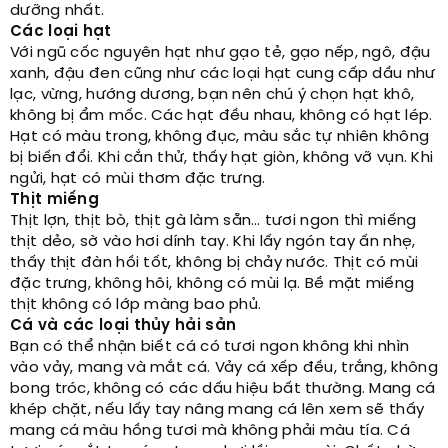
dưỡng nhất.
Các loại hạt
Với ngũ cốc nguyên hạt như gạo tẻ, gạo nếp, ngô, đậu
xanh, đậu đen cũng như các loại hạt cung cấp dầu như
lạc, vừng, hướng dương, bạn nên chú ý chọn hạt khô,
không bị ẩm mốc. Các hạt đều nhau, không có hạt lép.
Hạt có màu trong, không đục, màu sắc tự nhiên không
bị biến đổi. Khi cắn thử, thấy hạt giòn, không vỡ vụn. Khi
ngửi, hạt có mùi thơm đặc trưng.
Thịt miếng
Thịt lợn, thịt bò, thịt gà làm sẵn… tươi ngon thì miếng
thịt dẻo, sờ vào hơi dính tay. Khi lấy ngón tay ấn nhẹ,
thấy thịt đàn hồi tốt, không bị chảy nước. Thịt có mùi
đặc trưng, không hôi, không có mùi lạ. Bề mặt miếng
thịt không có lớp màng bao phủ.
Cá và các loại thủy hải sản
Bạn có thể nhận biết cá có tươi ngon không khi nhìn
vào vảy, mang và mắt cá. Vảy cá xếp đều, trắng, không
bong tróc, không có các dấu hiệu bất thường. Mang cá
khép chặt, nếu lấy tay nâng mang cá lên xem sẽ thấy
mang cá màu hồng tươi mà không phải màu tía. Cá