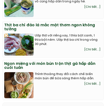
vô cùng hấp dẫn trong ngày hè.
[Chi tiết...]
Thịt ba chỉ đảo lá mắc mật thơm ngon không
tưởng
Ướp thịt với riềng xay, 1 thìa bột canh, 1
thìa bột nêm. Ướp thịt ba chỉ trong vòng
30 phút.
[Chi tiết...]
Ngon miệng với món bún trộn thịt gà hấp dẫn
cuối tuần
Thỉnh thoảng thay đổi cách chế biến
món bún để bữa sáng thêm hấp dẫn.
[Chi tiết...]