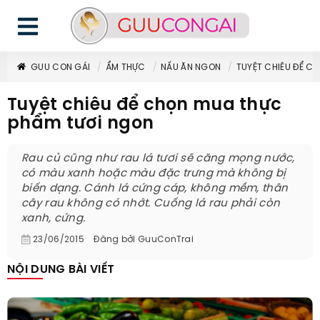
GUU CON GÁI
ẨM THỰC
NẤU ĂN NGON
TUYỆT CHIÊU ĐỂ C
Tuyệt chiêu để chọn mua thực
phẩm tươi ngon
Rau củ cũng như rau lá tươi sẽ căng mọng nước,
có màu xanh hoặc màu đặc trưng mà không bị
biến dạng. Cánh lá cứng cáp, không mềm, thân
cây rau không có nhớt. Cuống lá rau phải còn
xanh, cứng.
23/06/2015
Đăng bởi
GuuConTrai
NỘI DUNG BÀI VIẾT