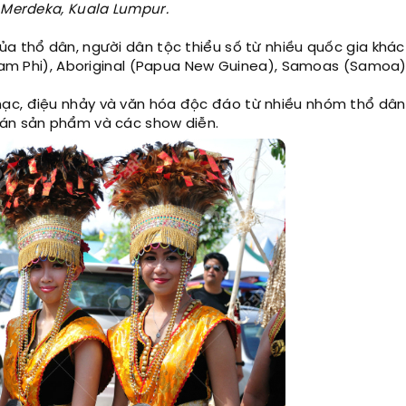
g Merdeka, Kuala Lumpur.
ủa thổ dân, người dân tộc thiểu số từ nhiều quốc gia khá
 (Nam Phi), Aboriginal (Papua New Guinea), Samoas (Samoa
ạc, điệu nhảy và văn hóa độc đáo từ nhiều nhóm thổ dân
bán sản phẩm và các show diễn.