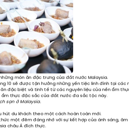
những món ăn đặc trưng của đất nước Malaysia.
g 10 sẽ được tận hưởng những yến tiệc linh đình tại các 
n đặc biệt và tinh tế từ các nguyên liệu của nền ẩm thự
n ẩm thực đặc sắc của đất nước đa sắc tộc này.
ách sạn ở Malaysia.
thu hút du khách theo một cách hoàn toàn mới.
 thức một đêm đáng nhớ với sự kết hợp của ánh sáng, âm
ia châu Á đích thực.