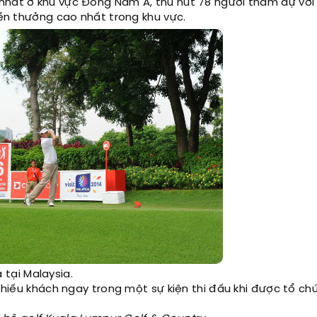
nhất ở khu vực Đông Nam Á, thu hút 78 người tham dự với 
iền thưởng cao nhất trong khu vực.
 tại Malaysia.
ự hiếu khách ngay trong một sự kiện thi đấu khi được tổ chứ