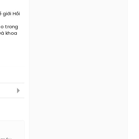
 giới Hồi
áo trong
 và khoa