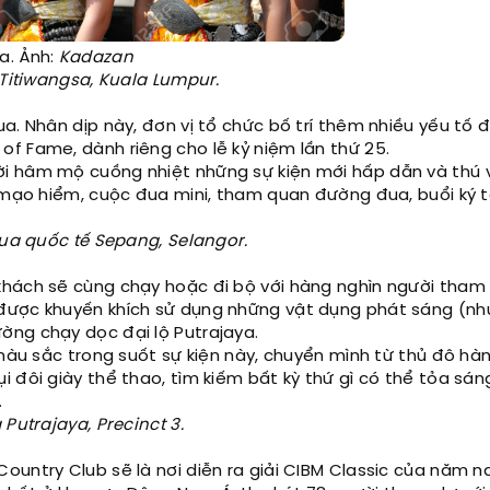
a. Ảnh:
Kadazan
 Titiwangsa, Kuala Lumpur.
a. Nhân dịp này, đơn vị tổ chức bố trí thêm nhiều yếu tố 
f Fame, dành riêng cho lễ kỷ niệm lần thứ 25.
i hâm mộ cuồng nhiệt những sự kiện mới hấp dẫn và thú v
n mạo hiểm, cuộc đua mini, tham quan đường đua, buổi ký 
đua quốc tế Sepang, Selangor.
khách sẽ cùng chạy hoặc đi bộ với hàng nghìn người tham
được khuyến khích sử dụng những vật dụng phát sáng (nh
ờng chạy dọc đại lộ Putrajaya.
 màu sắc trong suốt sự kiện này, chuyển mình từ thủ đô hà
 đôi giày thể thao, tìm kiếm bất kỳ thứ gì có thể tỏa sán
.
Putrajaya, Precinct 3.
untry Club sẽ là nơi diễn ra giải CIBM Classic của năm na