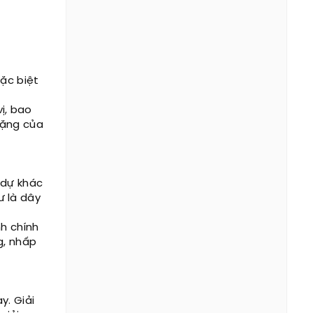
đặc biệt
ị, bao
tặng của
 dự khác
ư là dây
nh chính
g, nhấp
y. Giải