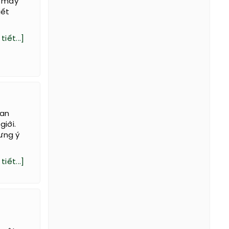
e máy
iết
tiết...]
yan
giới.
ưng ý
tiết...]