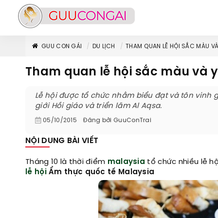
GUU CON GÁI
DU LỊCH
THAM QUAN LỄ HỘI SẮC MÀU VÀ 
Tham quan lễ hội sắc màu và yế
Lễ hội được tổ chức nhằm biểu đạt và tôn vinh gi
giới Hồi giáo và triển lãm Al Aqsa.
05/10/2015
Đăng bởi
GuuConTrai
NỘI DUNG BÀI VIẾT
Tháng 10 là thời điểm
malaysia
tổ chức nhiều lễ hộ
lễ hội
Ẩm thực quốc tế Malaysia