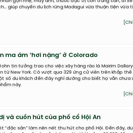
nhân gọn nhẹ, máy ảnh, thuốc đặc trị côn trùng cắn, đi x
h… giúp chuyến du lịch rừng Madagui vừa thuận tiện vừa t
[Chi 
n ma ám ‘hơi nặng’ ở Colorado
ohn tin tưởng trao cho việc xây hàng rào là Mairim Dallar
n từ New York. Cô vượt qua 329 ứng cử viên trên khắp thế 
ột số du khách đến đây nghỉ dưỡng cho biết họ vẫn chưa 
 phẩm này.
[Chi 
dị và cuốn hút của phố cổ Hội An
t “đặc sản” làm nên nét thu hút cho phố Hội. Đến đây, du