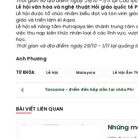
Thời gian và địa điểm: ngày: 29/10 – 1/11 tại Câu l
Lễ hội văn hóa và nghệ thuật Hồi giáo quốc tế 
Lễ hội được tổ chức nhằm biểu đạt và tôn vinh giáo 
giáo và triển lãm Al Aqsa.
Lễ hội sẽ nâng tầm Putrajaya lên thành trung tâm c
việc thu nạp kiến thức nhân loại ở các lĩnh vực, vượt
học.
Thời gian và địa điểm: ngày 29/10 – 1/11 tại quảng t
Anh Phương
TỪ KHÓA:
Lễ Hội
Malaysia
Lễ Hội Ẩm T
Tanzania - điểm đến hấp dẫn tại châu Phi
BÀI VIẾT LIÊN QUAN
Những mẹ