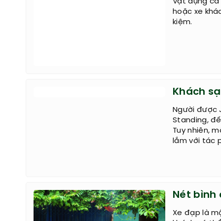
Vật dụng cá 
hoặc xe khác
kiệm.
Khách sạ
Người được J
Standing, đế
Tuy nhiên, m
lắm với tác
Nét bình 
Xe đạp là mộ