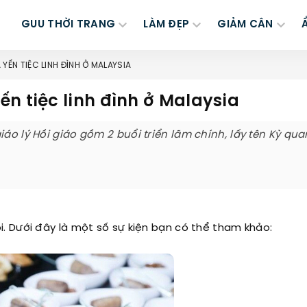
GUU THỜI TRANG
LÀM ĐẸP
GIẢM CÂN
YẾN TIỆC LINH ĐÌNH Ở MALAYSIA
n tiệc linh đình ở Malaysia
áo lý Hồi giáo gồm 2 buổi triển lãm chính, lấy tên Kỳ qua
i. Dưới đây là một số sự kiện bạn có thể tham khảo: