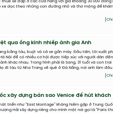
ể thuê xe đạp ở các cửa hàng với giá khoảng 30.000 đồng
ạp xe dọc theo những con đường nhỏ và thơ mộng để khá
[Chi 
iệt qua ống kính nhiếp ảnh gia Anh
iang bằng tàu, buýt và cả xe gắn máy. Đầu tiên, tôi xuất p
Hà Nội để có nhiều cơ hội được tiếp xúc với người dân đến
ảnh khác nhau. Trong hình phải là Sang, 31 tuổi và con trai
 Họ đi tàu từ Nha Trang về quê ở Đà Nẵng, nơi anh làm đầu
[Chi 
ốc xây dựng bản sao Venice để hút khách
hát triển như "East Montage" không hiếm gặp ở Trung Quố
ượng Hải xây dựng riêng cho mình một nơi gọi là "Paris th