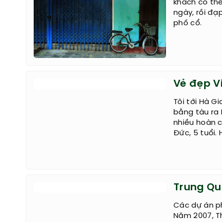
khách có th
ngày, rồi đ
phố cổ.
Vẻ đẹp V
Tôi tới Hà G
bằng tàu ra 
nhiều hoàn c
Đức, 5 tuổi.
Trung Qu
Các dự án p
Năm 2007, Th