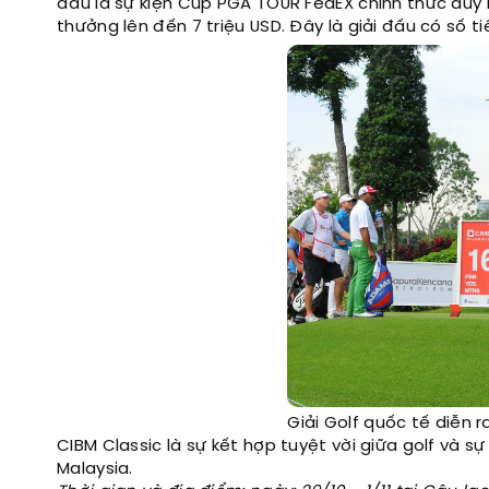
đấu là sự kiện Cúp PGA TOUR FedEX chính thức duy 
thưởng lên đến 7 triệu USD. Đây là giải đấu có số t
Giải Golf quốc tế diễn ra
CIBM Classic là sự kết hợp tuyệt vời giữa golf và s
Malaysia.