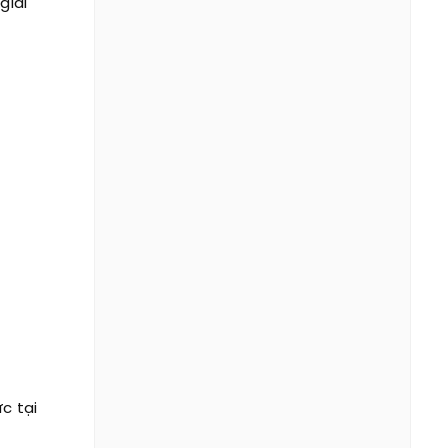
giải
c tại