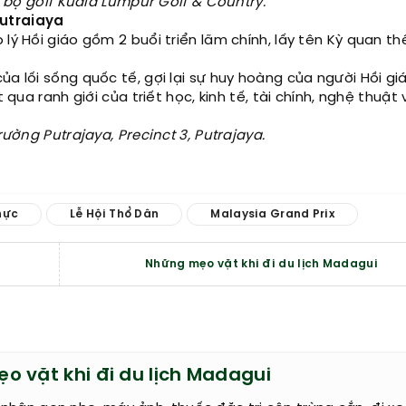
ạc bộ golf Kuala Lumpur Golf & Country.
Putraiaya
lý Hồi giáo gồm 2 buổi triển lãm chính, lấy tên Kỳ quan thế
ủa lối sống quốc tế, gợi lại sự huy hoàng của người Hồi gi
 qua ranh giới của triết học, kinh tế, tài chính, nghệ thuật
rường Putrajaya, Precinct 3, Putrajaya.
hực
Lễ Hội Thổ Dân
Malaysia Grand Prix
Những mẹo vặt khi đi du lịch Madagui
o vặt khi đi du lịch Madagui