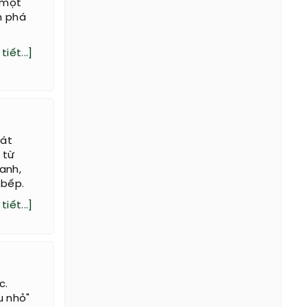
 một
m phá
tiết...]
hát
 từ
 anh,
 bếp.
tiết...]
c.
u nhỏ"