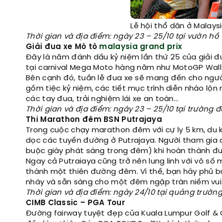
Lễ hội thổ dân ở Malaysi
Thời gian và địa điểm: ngày 23 – 25/10 tại vườn hồ
Giải đua xe Mô tô
malaysia grand prix
Đây là năm đánh dấu kỷ niệm lần thứ 25 của giải đu
tại carnival Mega Moto hàng năm như MotoGP Wall o
Bên cạnh đó, tuần lễ đua xe sẽ mang đến cho ngườ
gồm tiệc kỷ niệm, các tiết mục trình diễn nhào lộ
các tay đua, trải nghiệm lái xe an toàn...
Thời gian và địa điểm: ngày 23 – 25/10 tại trường 
Thi Marathon đêm BSN Putrajaya
Trong cuộc chạy marathon đêm với cự ly 5 km, du 
dọc các tuyến đường ở Putrajaya. Người tham gia 
buộc giày phát sáng trong đêm) khi hoàn thành đư
Ngay cả Putraiaya cũng trở nên lung linh với vô số
thành một thiên đường đêm. Vì thế, bạn hãy phủ bụi
nháy và sẵn sàng cho một đêm ngập tràn niềm vui
Thời gian và địa điểm: ngày 24/10 tại quảng trường 
CIMB Classic – PGA Tour
Đường fairway tuyệt đẹp của Kuala Lumpur Golf & Co