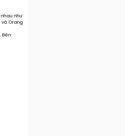
c nhau như
) và Orang
. Bên