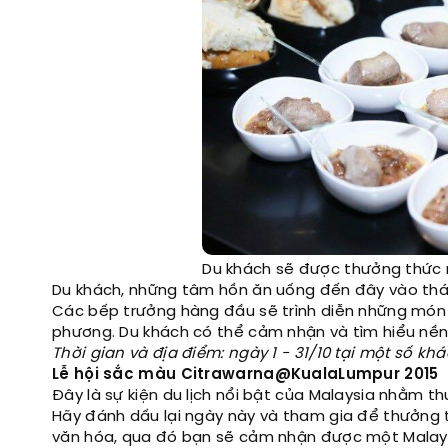
Du khách sẽ được thưởng thức 
Du khách, những tâm hồn ăn uống đến đây vào thán
Các bếp trưởng hàng đầu sẽ trình diễn những món ă
phương. Du khách có thể cảm nhận và tìm hiểu nề
Thời gian và địa điểm: ngày 1 - 31/10 tại một số kh
Lễ hội sắc màu Citrawarna@KualaLumpur 2015
Đây là sự kiện du lịch nổi bật của Malaysia nhằm 
Hãy đánh dấu lại ngày này và tham gia để thưởng
văn hóa, qua đó bạn sẽ cảm nhận được một Malays