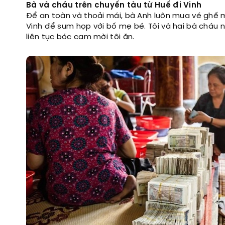
Bà và cháu trên chuyến tàu từ Huế đi Vinh
Để an toàn và thoải mái, bà Anh luôn mua vé ghế m
Vinh để sum họp với bố mẹ bé. Tôi và hai bà cháu n
liên tục bóc cam mời tôi ăn.