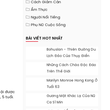
Cách Giảm Cân
Ẩm Thực
Người Nổi Tiếng
Phụ Nữ Cuộc Sống
BÀI VIẾT HOT NHẤT
Bohuslan - Thiên Đường Du
Lịch Đảo Của Thụy Điển
Những Cách Chào Độc Đáo
Trên Thế Giới
Marilyn Monroe Hong Kong Ở
Tuổi 63
hội được
Gương Mặt Khác Lạ Của Nữ
 5 tuổi.
Ca Sĩ Min