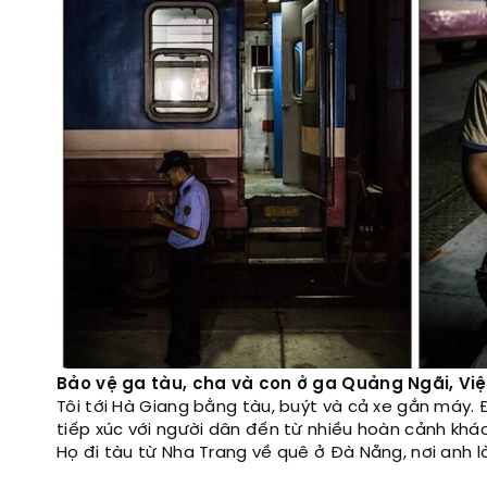
Bảo vệ ga tàu, cha và con ở ga Quảng Ngãi, Vi
Tôi tới Hà Giang bằng tàu, buýt và cả xe gắn máy. 
tiếp xúc với người dân đến từ nhiều hoàn cảnh khác n
Họ đi tàu từ Nha Trang về quê ở Đà Nẵng, nơi anh