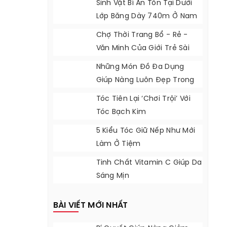
Sinh Vật Bí Ẩn Tồn Tại Dưới
Lớp Băng Dày 740m Ở Nam
Cực
Chợ Thời Trang Bổ - Rẻ -
Văn Minh Của Giới Trẻ Sài
Gòn
Những Món Đồ Đa Dụng
Giúp Nàng Luôn Đẹp Trong
Mùa Đông Lạnh
Tóc Tiên Lại ‘chơi Trội’ Với
Tóc Bạch Kim
5 Kiểu Tóc Giữ Nếp Như Mới
Làm Ở Tiệm
Tinh Chất Vitamin C Giúp Da
Sáng Mịn
BÀI VIẾT MỚI NHẤT