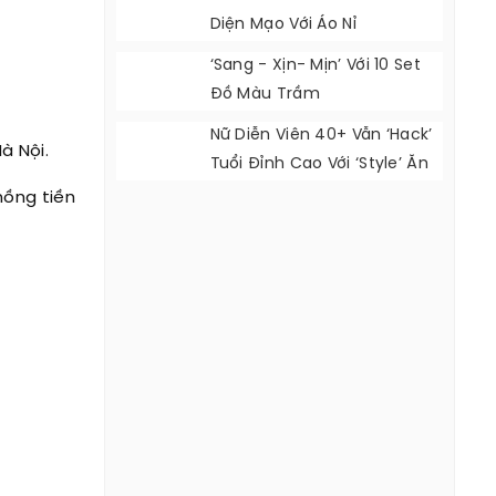
Diện Mạo Với Áo Nỉ
‘Sang - Xịn- Mịn’ Với 10 Set
Đồ Màu Trầm
Nữ Diễn Viên 40+ Vẫn ‘hack’
à Nội.
Tuổi Đỉnh Cao Với ‘style’ Ăn
Mặc Cực Đẹp
hồng tiền