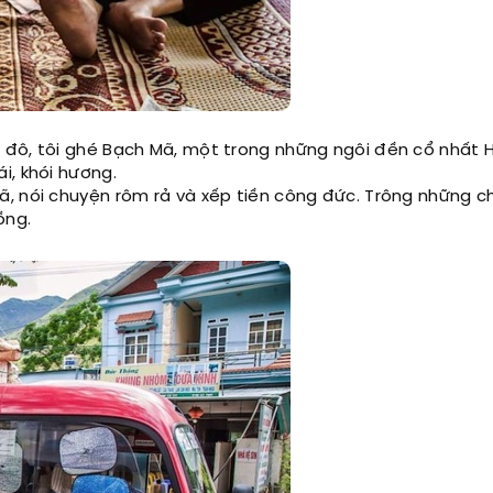
đô, tôi ghé Bạch Mã, một trong những ngôi đền cổ nhất H
i, khói hương.
, nói chuyện rôm rả và xếp tiền công đức. Trông những c
ồng.