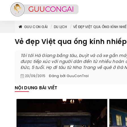
GUU CON GÁI
DU LỊCH
VẺ ĐẸP VIỆT QUA ỐNG KÍNH NHI
Vẻ đẹp Việt qua ống kính nhiế
Tôi tới Hà Giang bằng tàu, buýt và cả xe gắn máy
được tiếp xúc với người dân đến từ nhiều hoàn c
Đức, 5 tuổi. Họ đi tàu từ Nha Trang về quê ở Đà
23/09/2015
Đăng bởi
GuuConTrai
NỘI DUNG BÀI VIẾT