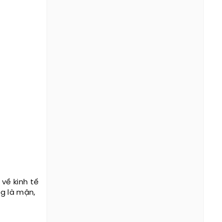
về kinh tế
g là mận,