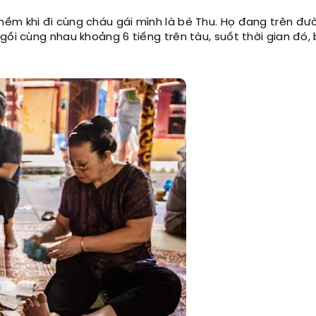
ềm khi đi cùng cháu gái mình là bé Thu. Họ đang trên đư
gồi cùng nhau khoảng 6 tiếng trên tàu, suốt thời gian đó,