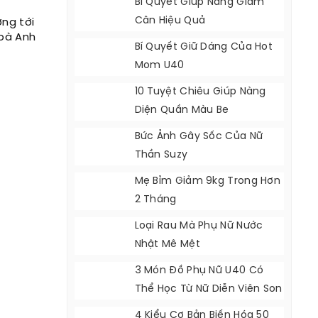
Bí Quyết Giúp Nàng Giảm
Cân Hiệu Quả
ờng tới
 bà Anh
Bí Quyết Giữ Dáng Của Hot
Mom U40
10 Tuyệt Chiêu Giúp Nàng
Diện Quần Màu Be
Bức Ảnh Gây Sốc Của Nữ
Thần Suzy
Mẹ Bỉm Giảm 9kg Trong Hơn
2 Tháng
Loại Rau Mà Phụ Nữ Nước
Nhật Mê Mệt
3 Món Đồ Phụ Nữ U40 Có
Thể Học Từ Nữ Diễn Viên Son
Ye Jin
4 Kiểu Cơ Bản Biến Hóa 50