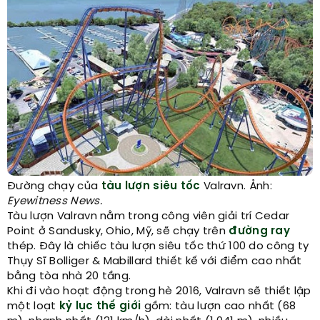
Đường chạy của
tàu lượn
siêu tốc
Valravn. Ảnh:
Eyewitness News.
Tàu lượn Valravn nằm trong công viên giải trí Cedar
Point ở Sandusky, Ohio, Mỹ, sẽ chạy trên
đường ray
thép. Đây là chiếc tàu lượn siêu tốc thứ 100 do công ty
Thụy Sĩ Bolliger & Mabillard thiết kế với điểm cao nhất
bằng tòa nhà 20 tầng.
Khi đi vào hoạt động trong hè 2016, Valravn sẽ thiết lập
một loạt
kỷ lục thế giới
gồm: tàu lượn cao nhất (68