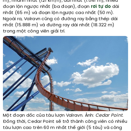
m), nhanh nhất (121 km/h), dài nhất (1.041 m), nhiều
đoạn lộn ngược nhất (ba đoạn), đoạn
rơi tự do
dài
nhất (65 m) và đoạn lộn ngược cao nhất (50 m).
Ngoài ra, Valravn cũng có đường ray bằng thép dài
nhất (15.888 m) và đường ray dài nhất (18.322 m)
trong một công viên giải trí.
Một đoạn dốc của tàu lượn Valravn. Ảnh:
Cedar Point.
Đồng thời, Cedar Point sẽ trở thành công viên có nhiều
tàu lượn cao trên 60 m nhất thế giới (5 tàu) và công