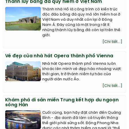
Thành lũy bằng đá quý hiếm ở Việt Nam
Thành nhà Hồ là công trình có kiến trúc
độc đáo bằng đá quy mô lớn hiếm hoi ở
Việt Nam và duy nhất còn lại ở Đông
Nam Á. Đây cũng là một trong rất ít
những thành lũy bằng đá còn lại trên thế
giới.
[Chi tiết...]
Vẻ đẹp của nhà hát Opera thành phố Vienna
Nhà hát Opera thành phố Vienna luôn
khoác lên mình vẻ đẹp hào nhoáng vượt
thời gian, trở thành niềm tự hào của
người dân nước Áo.
[Chi tiết...]
Khám phá di sản miền Trung kết hợp du ngoạn
sông Hàn
Cuối cùng, bạn hãy đặt chân đến Quảng
Bình - địa danh đã làm cả truyền thông
thế giới phải sửng sốt. Động Phong Nha
được các nhà thám hiểm ca ngợi là “thế