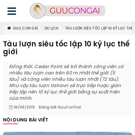
GUU CON GÁI
DU LỊCH
TÀU LƯỢN SIÊU TỐC LẬP 10 KỶ LỤC THẾ 
Tàu lượn siêu tốc lập 10 kỷ lục thế
giới
Đồng thời, Cedar Point sẽ trở thành công viên có
nhiều tàu lượn cao trên 60 m nhất thế giới (5
tàu) và công viên nhiều tàu lượn nhất (72 tàu).
Như vậy tàu lượn Valravn sẽ trực tiếp hoặc gián
tiếp lập nên 10 kỷ lục thế giới bằng sự xuất hiện
của mình.
18/09/2015
Đăng bởi
GuuConTrai
NỘI DUNG BÀI VIẾT