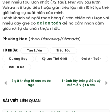
viên nhiều tàu lượn nhất (72 tàu). Như vậy tàu lượn
Valravn sẽ trực tiếp hoặc gián tiếp lập nên 10 kỷ lục thế
giới bằng sự xuất hiện của mình.
Hành khách sẽ ngồi theo hàng 8 trên chiếc tàu lượn với
nhiều dãy ghế có
đai an toàn
để họ cảm nhận cảm
giác rơi tự do chân thực nhất.
Phương Hoa
(theo
Discovery/Gizmodo
)
TỪ KHÓA:
Tàu Lượn
Siêu Tốc
Đường Ray
Kỷ Lục Thế Giới
Đai An Toàn
Rơi Tự Do
7 gã khổng lồ của nước
Thành lũy bằng đá quý
Nga
hiếm ở Việt Nam
BÀI VIẾT LIÊN QUAN