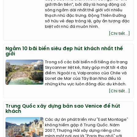
giới thần tiên”, bởi đây là hang động có
sông ngầm dài nhất thế giới với nhiều
thạch nhũ đặc trưng. Động Thiên Đường
sở hữu vẻ đẹp tráng lệ, gây ấn tượng đặc
biệt với nhũ đá muôn hình.
[Chi tiết...]
Ngắm 10 bãi biển siêu đẹp hút khách nhất thế
giới
Trong số các bãi biển nổi tiếng do trang
Skycanner liệt kê, Italy góp mặt tới 4 địa
điểm. Ngoài ra, Valparaiso của Chile và
Lloret de Mar của Tây Ban Nha đều là
những khu vực luôn đông đúc du khách.
[Chi tiết...]
Trung Quốc xây dựng bản sao Venice để hút
khách
Các dự án phát triển như "East Montage"
không hiếm gặp ở Trung Quốc. Năm
2007, Thượng Hải xây dựng riêng cho
mình một nơi gọi là "Paris thu nhỏ" với