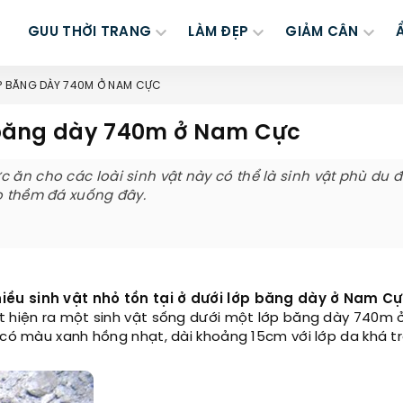
GUU THỜI TRANG
LÀM ĐẸP
GIẢM CÂN
LỚP BĂNG DÀY 740M Ở NAM CỰC
ớp băng dày 740m ở Nam Cực
 ăn cho các loài sinh vật này có thể là sinh vật phù du 
eo thềm đá xuống đây.
iều sinh vật nhỏ tồn tại ở dưới lớp băng dày ở Nam Cự
át hiện ra một sinh vật sống dưới một lớp băng dày 740m
 có màu xanh hồng nhạt, dài khoảng 15cm với lớp da khá t