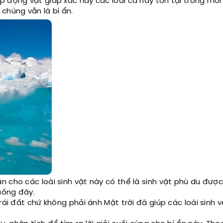
p động vật giáp xác hay các loài cá này tồn tại trong môi
chúng vẫn là bí ẩn.
 cho các loài sinh vật này có thể là sinh vật phù du được
uống đây.
rái đất chứ không phải ánh Mặt trời đã giúp các loài sinh 