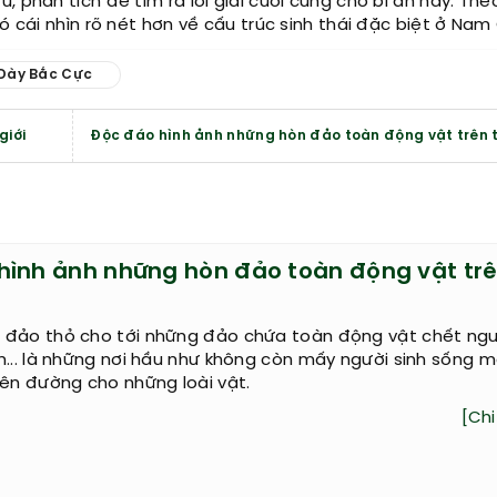
 phân tích để tìm ra lời giải cuối cùng cho bí ẩn này. The
ó cái nhìn rõ nét hơn về cấu trúc sinh thái đặc biệt ở Nam
Dày Bắc Cực
giới
Độc đáo hình ảnh những hòn đảo toàn động vật trên t
hình ảnh những hòn đảo toàn động vật tr
 đảo thỏ cho tới những đảo chứa toàn động vật chết ngư
n... là những nơi hầu như không còn mấy người sinh sống 
iên đường cho những loài vật.
[Chi 