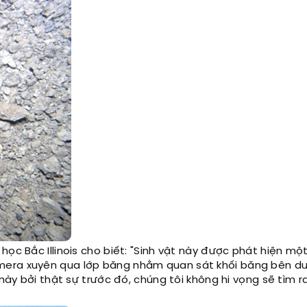
ọc Bắc Illinois cho biết: "Sinh vật này được phát hiện mộ
mera xuyên qua lớp băng nhằm quan sát khối băng bên dư
 này bởi thật sự trước đó, chúng tôi không hi vọng sẽ tìm 