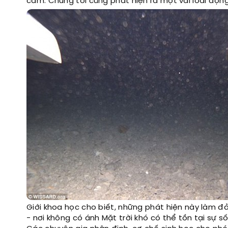
cam. Chúng tôi cũng phát hiện ra một vài loài độn
Giới khoa học cho biết, những phát hiện này làm đ
- nơi không có ánh Mặt trời khó có thể tồn tại sự sốn