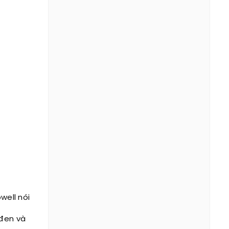
well nói
 đen và