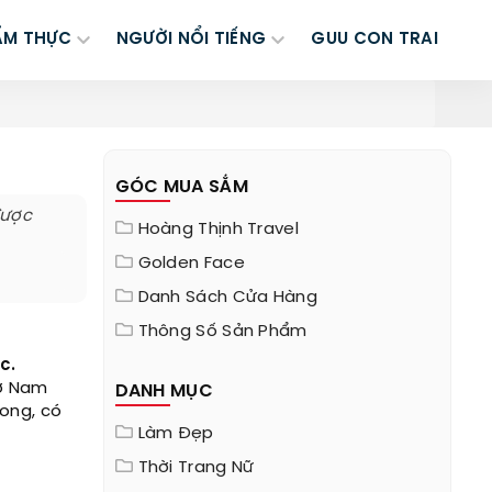
ẨM THỰC
NGƯỜI NỔI TIẾNG
GUU CON TRAI
GÓC MUA SẮM
được
Hoàng Thịnh Travel
Golden Face
Danh Sách Cửa Hàng
Thông Số Sản Phẩm
c.
 ở Nam
DANH MỤC
rong, có
Làm Đẹp
Thời Trang Nữ