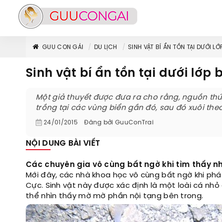
GUU CON GÁI
DU LỊCH
SINH VẬT BÍ ẨN TỒN TẠI DƯỚI 
Sinh vật bí ẩn tồn tại dưới l
Một giả thuyết được đưa ra cho rằng, nguồn thức
trồng tại các vùng biển gần đó, sau đó xuôi th
24/01/2015
Đăng bởi
GuuConTrai
NỘI DUNG BÀI VIẾT
Các chuyên gia vô cùng bất ngờ khi tìm thấy nh
Mới đây, các nhà khoa học vô cùng bất ngờ khi ph
Cực. Sinh vật này được xác định là một loài cá nhỏ
thể nhìn thấy mờ mờ phần nội tạng bên trong.