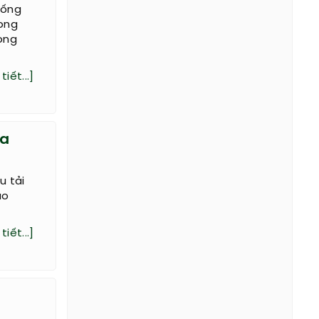
sống
rong
ong
tiết...]
ủa
u tải
ảo
tiết...]