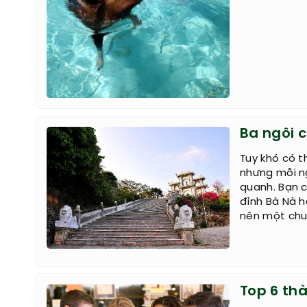
Ba ngôi 
Tuy khó có t
nhưng mỗi ng
quanh. Bạn 
đỉnh Bà Nà 
nên một chuy
Top 6 th