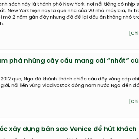
nh sách này là thành phố New York, nơi nổi tiếng có nhịp 
ất. New York hiện nay là quê nhà của 20 nhà máy bia, 15 t
ới mở 2 năm gần đây nhưng đã để lại dấu ấn không nhỏ tr
h.
[Chi 
m phá những cây cầu mang cái “nhất” c
2012 qua, Nga đã khánh thành chiếc cầu dây văng cáp chị
 giới, nối liền vùng Vladivostok đông nam nước Nga đến đ
[Chi 
ốc xây dựng bản sao Venice để hút khách