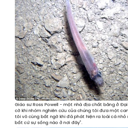
Giáo sư Ross Powell - một nhà địa chất băng ở Đại h
cờ khi nhóm nghiên cứu của chúng tôi đưa một ca
tôi vô cùng bất ngờ khi đã phát hiện ra loài cá nhỏ
bất cứ sự sống nào ở nơi đây".