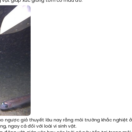
g vật giáp xác giống tôm có màu đỏ.
ảo ngược giả thuyết lâu nay rằng môi trường khắc nghiệt
g, ngay cả đối với loài vi sinh vật.