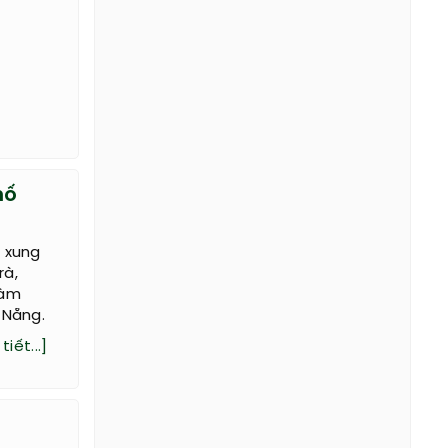
hố
,
n xung
rà,
làm
 Nẵng.
tiết...]