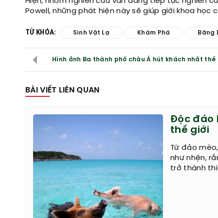
Hiện, nhóm nghiên cứu vẫn đang tiếp tục nghiên cứu,
Powell, những phát hiện này sẽ giúp giới khoa học c
TỪ KHÓA:
Sinh Vật Lạ
Khám Phá
Băng 
Hình ảnh Ba thành phố châu Á hút khách nhất thế 
BÀI VIẾT LIÊN QUAN
Độc đáo 
thế giới
Từ đảo mèo,
như nhện, rắ
trở thành th