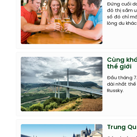
Đứng cuối da
đô thị sầm u
số đó chỉ m
lòng du khác
Cùng khá
thế giới
Đầu tháng 7.
dài nhất thế
Russky.
Trung Qu