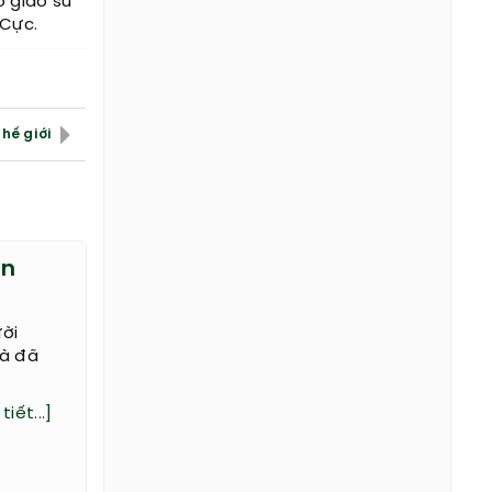
o giáo sư
 Cực.
hế giới
ên
ời
mà đã
tiết...]