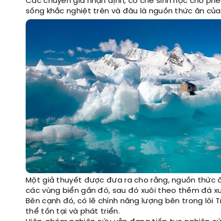
Các chuyên gia nhận định, cơ chế sinh học cho phé
sống khắc nghiệt trên và đâu là nguồn thức ăn của 
Một giả thuyết được đưa ra cho rằng, nguồn thức ăn
các vùng biển gần đó, sau đó xuôi theo thềm đá x
Bên cạnh đó, có lẽ chính năng lượng bên trong lõi T
thể tồn tại và phát triển.