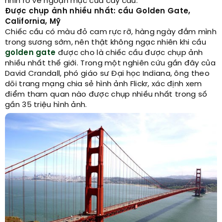
nhìn rõ vẻ ngoạn mục của cây cầu.
Được chụp ảnh nhiều nhất: cầu Golden Gate,
California, Mỹ
Chiếc cầu có màu đỏ cam rực rỡ, hàng ngày đắm mình
trong sương sớm, nên thật không ngạc nhiên khi cầu
golden gate
được cho là chiếc cầu được chụp ảnh
nhiều nhất thế giới. Trong một nghiên cứu gần đây của
David Crandall, phó giáo sư Đại học Indiana, ông theo
dõi trang mạng chia sẻ hình ảnh Flickr, xác định xem
điểm tham quan nào được chụp nhiều nhất trong số
gần 35 triệu hình ảnh.