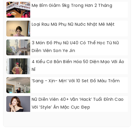
Mẹ Bỉm Giảm 9kg Trong Hơn 2 Tháng
Loại Rau Mà Phụ Nữ Nước Nhật Mê Mệt
3 Món Đồ Phụ Nữ U40 Có Thể Học Từ Nữ
Diễn Viên Son Ye Jin
4 Kiểu Cơ Bản Biến Hóa 50 Diện Mạo Với Áo
Nỉ
‘Sang - Xịn- Mịn’ Với 10 Set Đồ Màu Trầm
Nữ Diễn Viên 40+ Vẫn ‘hack’ Tuổi Đỉnh Cao
Với ‘style’ Ăn Mặc Cực Đẹp