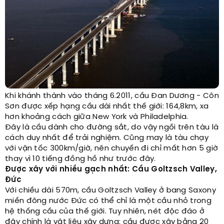
Khi khánh thành vào tháng 6.2011, cầu Đan Dương - Côn
Sơn được xếp hạng cầu dài nhất thế giới: 164,8km, xa
hơn khoảng cách giữa New York và Philadelphia.
Đây là cầu dành cho đường sắt, do vậy ngồi trên tàu là
cách duy nhất để trải nghiệm. Cũng may là tàu chạy
với vận tốc 300km/giờ, nên chuyến đi chỉ mất hơn 5 giờ
thay vì 10 tiếng đồng hồ như trước đây.
Được xây với nhiều gạch nhất: Cầu Goltzsch Valley,
Đức
Với chiều dài 570m, cầu Goltzsch Valley ở bang Saxony
miền đông nước Đức có thể chỉ là một cầu nhỏ trong
hệ thống cầu của thế giới. Tuy nhiên, nét độc đáo ở
đây chính là vật liệu xây dựng: cầu được xây bằng 20