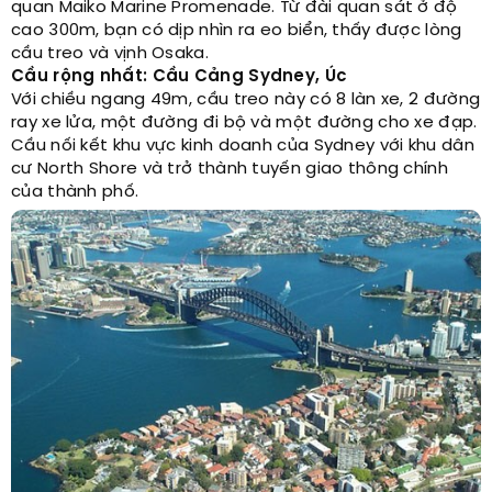
quan Maiko Marine Promenade. Từ đài quan sát ở độ
cao 300m, bạn có dịp nhìn ra eo biển, thấy được lòng
cầu treo và vịnh Osaka.
Cầu rộng nhất: Cầu Cảng Sydney, Úc
Với chiều ngang 49m, cầu treo này có 8 làn xe, 2 đường
ray xe lửa, một đường đi bộ và một đường cho xe đạp.
Cầu nối kết khu vực kinh doanh của Sydney với khu dân
cư North Shore và trở thành tuyến giao thông chính
của thành phố.