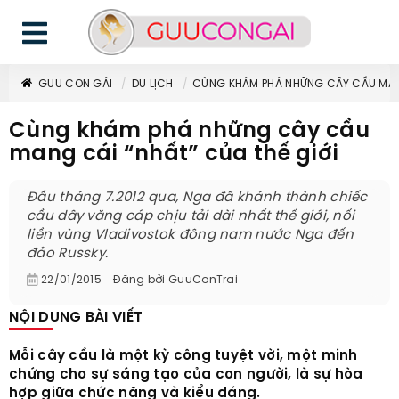
GUU CON GÁI
DU LỊCH
CÙNG KHÁM PHÁ NHỮNG CÂY CẦU MANG
Cùng khám phá những cây cầu
mang cái “nhất” của thế giới
Đầu tháng 7.2012 qua, Nga đã khánh thành chiếc
cầu dây văng cáp chịu tải dài nhất thế giới, nối
liền vùng Vladivostok đông nam nước Nga đến
đảo Russky.
22/01/2015
Đăng bởi
GuuConTrai
NỘI DUNG BÀI VIẾT
Mỗi cây cầu là một kỳ công tuyệt vời, một minh
chứng cho sự sáng tạo của con người, là sự hòa
hợp giữa chức năng và kiểu dáng.