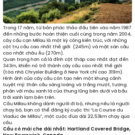
Trong 17 năm, từ bản phác thảo đầu tiên vào năm 1987
đến những bước hoàn thiện cuối cùng trong năm 2004,
cây cầu cạn Millau là một kỳ công kiến trúc, với những
cột trụ cầu cao nhất thế giới (245m) và mặt sàn cầu
cao nhất châu Âu (270m).
Quan trọng hơn cả là đỉnh cột tháp cao nhất đạt đến
343m, khiến nó trở thành cây cầu cao nhất thế giới
(tòa nhà Chrysler Building ở New York chỉ cao 319m).
Hình ảnh của cây cầu còn tạo nên một khung cảnh
tuyệt mỹ: thân cầu sáng loáng và trắng mượt, tương
phản với màu xanh lá của thung lũng bên dưới và bầu
trời xanh lam bên trên.
Cầu Millau không dành người đi bộ, nhưng nếu là người
chạy bộ, bạn có thể đăng ký cuộc thi “La Course du
Viaduc de Millau”, một cuộc đua dài 22,53km chạy qua
cầu.
Cầu có mái che dài nhất: Hartland Covered Bridge,