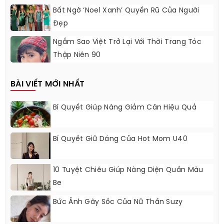
Bất Ngờ ‘Noel Xanh’ Quyến Rũ Của Người
Đẹp
Ngắm Sao Việt Trở Lại Với Thời Trang Tóc
Thập Niên 90
BÀI VIẾT MỚI NHẤT
Bí Quyết Giúp Nàng Giảm Cân Hiệu Quả
Bí Quyết Giữ Dáng Của Hot Mom U40
10 Tuyệt Chiêu Giúp Nàng Diện Quần Màu
Be
Bức Ảnh Gây Sốc Của Nữ Thần Suzy