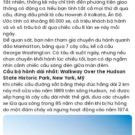
Tất nhiên, thống kê này chỉ tính đến phương tiện giao
thông có động cơ. Nếu bạn tính tất cả mọi thứ đi qua
cầu, đứng đầu phải là cầu Howrah ở Kolkata, Ấn Độ.
Ước tính có khoảng 80.000 xe, cả triệu khách bộ hành
và vô số trâu bò đi qua chiếc cầu 8 làn xe này mỗi
ngày.
Để quan sát, bạn nên tham gia chuyến du hành quanh
đảo Manhattan, băng qua 7 cây cầu, kể cả cầu
George Washington. Có tàu đi suốt ngày, nhưng nếu
chọn chuyến khởi hành lúc chiều tối, bạn có dịp ngắm
nhìn cảnh chiếc cầu sáng đèn giữa màn đêm.
Cầu bộ hành dài nhất: Walkway Over the Hudson
State Historic Park, New York, Mỹ
Khi chiếc cầu đường sắt bằng thép đúc hẫng dài 2 km
này mở cửa vào năm 1889 trên sông Hudson, nó được
xếp hạng là cây cầu dài nhất thế giới, đưa các chuyến
xe lửa qua sông trong 85 năm cho đến khi bị hư hỏng
do một đám cháy và ngưng hoạt động vào năm 1974.