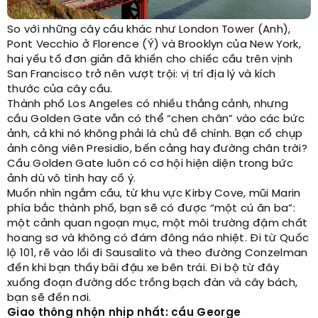
So với những cây cầu khác như London Tower (Anh),
Pont Vecchio ở Florence (Ý) và Brooklyn của New York,
hai yếu tố đơn giản đã khiến cho chiếc cầu trên vịnh
San Francisco trở nên vượt trội: vị trí địa lý và kích
thước của cây cầu.
Thành phố Los Angeles có nhiều thắng cảnh, nhưng
cầu Golden Gate vẫn có thể “chen chân” vào các bức
ảnh, cả khi nó không phải là chủ đề chính. Bạn cố chụp
ảnh công viên Presidio, bến cảng hay đường chân trời?
Cầu Golden Gate luôn có cơ hội hiện diện trong bức
ảnh dù vô tình hay cố ý.
Muốn nhìn ngắm cầu, từ khu vực Kirby Cove, mũi Marin
phía bắc thành phố, bạn sẽ có được “một cú ăn ba”:
một cảnh quan ngoạn mục, một môi trường đậm chất
hoang sơ và không có đám đông náo nhiệt. Đi từ Quốc
lộ 101, rẽ vào lối đi Sausalito và theo đường Conzelman
đến khi bạn thấy bãi đậu xe bên trái. Đi bộ từ đây
xuống đoạn đường dốc trồng bạch đàn và cây bách,
bạn sẽ đến nơi.
Giao thông nhộn nhịp nhất: cầu George