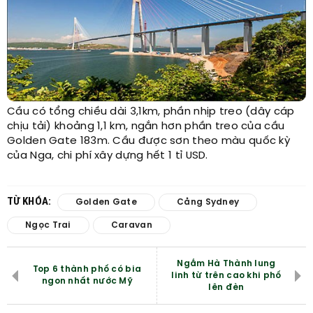
Cầu có tổng chiều dài 3,1km, phần nhịp treo (dây cáp
chịu tải) khoảng 1,1 km, ngắn hơn phần treo của cầu
Golden Gate 183m. Cầu được sơn theo màu quốc kỳ
của Nga, chi phí xây dựng hết 1 tỉ USD.
TỪ KHÓA:
Golden Gate
Cảng Sydney
Ngọc Trai
Caravan
Ngắm Hà Thành lung
Top 6 thành phố có bia
linh từ trên cao khi phố
ngon nhất nước Mỹ
lên đèn