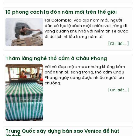
10 phong cách lạ đón năm mới trên thế giới
Tại Colombia, vào dịp năm mới, người
dân có tục lệ xách một chiếc vali rỗng đi
vòng quanh khu nhà với niềm tin sẽ được
đi du lịch nhiều trong năm tới.
[Chi tiết...]
Thăm làng nghề thổ cẩm ở Châu Phong
Với vẻ đẹp mộc mạc nhưng không kém
phần tinh tế, sang trọng, thổ cẩm Châu
Phong ngày càng được nhiều người ưa
chuộng.
[Chi tiết...]
Trung Quốc xây dựng bản sao Venice để hút