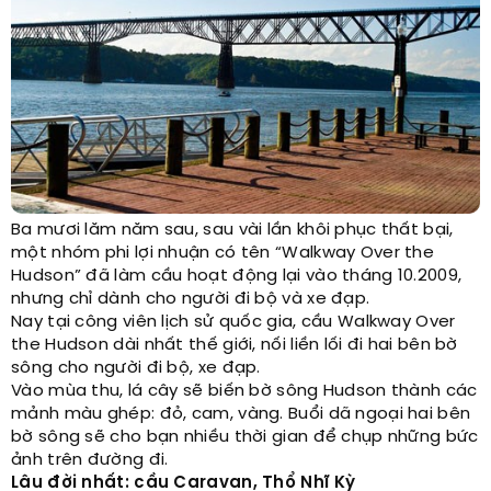
Ba mươi lăm năm sau, sau vài lần khôi phục thất bại,
một nhóm phi lợi nhuận có tên “Walkway Over the
Hudson” đã làm cầu hoạt động lại vào tháng 10.2009,
nhưng chỉ dành cho người đi bộ và xe đạp.
Nay tại công viên lịch sử quốc gia, cầu Walkway Over
the Hudson dài nhất thế giới, nối liền lối đi hai bên bờ
sông cho người đi bộ, xe đạp.
Vào mùa thu, lá cây sẽ biến bờ sông Hudson thành các
mảnh màu ghép: đỏ, cam, vàng. Buổi dã ngoại hai bên
bờ sông sẽ cho bạn nhiều thời gian để chụp những bức
ảnh trên đường đi.
Lâu đời nhất: cầu Caravan, Thổ Nhĩ Kỳ