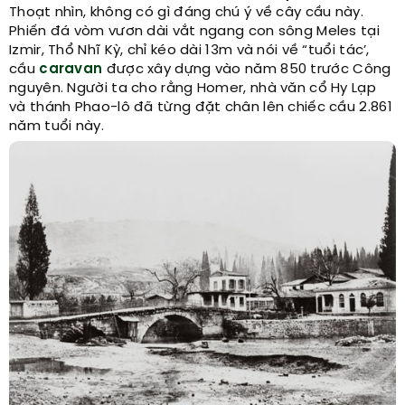
Thoạt nhìn, không có gì đáng chú ý về cây cầu này.
Phiến đá vòm vươn dài vắt ngang con sông Meles tại
Izmir, Thổ Nhĩ Kỳ, chỉ kéo dài 13m và nói về “tuổi tác’,
cầu
caravan
được xây dựng vào năm 850 trước Công
nguyên. Người ta cho rằng Homer, nhà văn cổ Hy Lạp
và thánh Phao-lô đã từng đặt chân lên chiếc cầu 2.861
năm tuổi này.