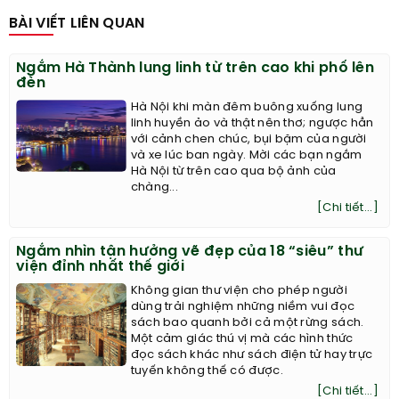
BÀI VIẾT LIÊN QUAN
Ngắm Hà Thành lung linh từ trên cao khi phố lên
đèn
Hà Nội khi màn đêm buông xuống lung
linh huyền ảo và thật nên thơ; ngược hẳn
với cảnh chen chúc, bụi bặm của người
và xe lúc ban ngày. Mời các bạn ngắm
Hà Nội từ trên cao qua bộ ảnh của
chàng...
[Chi tiết...]
Ngắm nhìn tận hưởng vẽ đẹp của 18 “siêu” thư
viện đỉnh nhất thế giới
Không gian thư viện cho phép người
dùng trải nghiệm những niềm vui đọc
sách bao quanh bởi cả một rừng sách.
Một cảm giác thú vị mà các hình thức
đọc sách khác như sách điện tử hay trực
tuyến không thế có được.
[Chi tiết...]