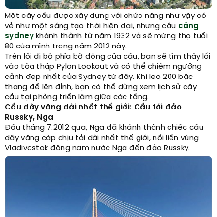
Một cây cầu được xây dựng với chức năng như vậy có
vẻ như một sáng tạo thời hiện đại, nhưng cầu
cảng
sydney
khánh thành từ năm 1932 và sẽ mừng thọ tuổi
80 của mình trong năm 2012 này.
Trên lối đi bộ phía bờ đông của cầu, bạn sẽ tìm thấy lối
vào tòa tháp Pylon Lookout và có thể chiêm ngưỡng
cảnh đẹp nhất của Sydney từ đây. Khi leo 200 bậc
thang để lên đỉnh, bạn có thể dừng xem lịch sử cây
cầu tại phòng triển lãm giữa các tầng.
Cầu dây văng dài nhất thế giới: Cầu tới đảo
Russky, Nga
Đầu tháng 7.2012 qua, Nga đã khánh thành chiếc cầu
dây văng cáp chịu tải dài nhất thế giới, nối liền vùng
Vladivostok đông nam nước Nga đến đảo Russky.