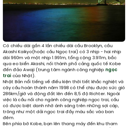
Có chiều dài gần 4 lần chiều dài cầu Brooklyn, cầu
Akashi Kaikyo(hoặc cầu Ngọc trai) có 3 nhịp - hai nhịp
dài 960m và một nhịp 1.991m, tổng cộng 3.911m, bắc
qua eo biển Akashi, nối thành phố cảng quốc tế Kobe
đến đảo Awaji (trung tâm ngành công nghiệp
ngọc
trai
của Nhật).
Nhật Bản nổi tiếng về điều kiện thời tiết khắc nghiệt và
cây cầu hoàn thành năm 1998 có thể chịu được sức gió
286km/giờ và động đất lên đến 8,5 độ Richter. Ngoài
việc là cầu nối cho ngành công nghiệp ngọc trai, cầu
có được biệt danh nhờ ánh sáng trên những sợi cáp,
trông như một dải ngọc trai đầy màu sắc vào ban
đêm.
Bên phía bờ Kobe, bạn lên thang máy đến khu tham