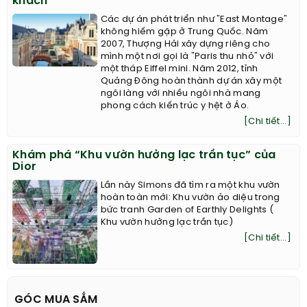
khách
Các dự án phát triển như "East Montage"
không hiếm gặp ở Trung Quốc. Năm
2007, Thượng Hải xây dựng riêng cho
mình một nơi gọi là "Paris thu nhỏ" với
một tháp Eiffel mini. Năm 2012, tỉnh
Quảng Đông hoàn thành dự án xây một
ngôi làng với nhiều ngôi nhà mang
phong cách kiến trúc y hệt ở Áo.
[Chi tiết...]
Khám phá “Khu vườn hưởng lạc trần tục” của
Dior
Lần này Simons đã tìm ra một khu vườn
hoàn toàn mới: Khu vườn ảo diệu trong
bức tranh Garden of Earthly Delights (
Khu vườn hưởng lạc trần tục)
[Chi tiết...]
GÓC MUA SẮM