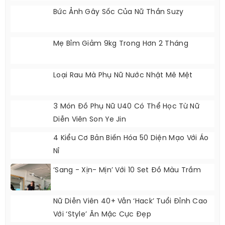
Bức Ảnh Gây Sốc Của Nữ Thần Suzy
Mẹ Bỉm Giảm 9kg Trong Hơn 2 Tháng
Loại Rau Mà Phụ Nữ Nước Nhật Mê Mệt
3 Món Đồ Phụ Nữ U40 Có Thể Học Từ Nữ
Diễn Viên Son Ye Jin
4 Kiểu Cơ Bản Biến Hóa 50 Diện Mạo Với Áo
Nỉ
‘Sang - Xịn- Mịn’ Với 10 Set Đồ Màu Trầm
Nữ Diễn Viên 40+ Vẫn ‘hack’ Tuổi Đỉnh Cao
Với ‘style’ Ăn Mặc Cực Đẹp