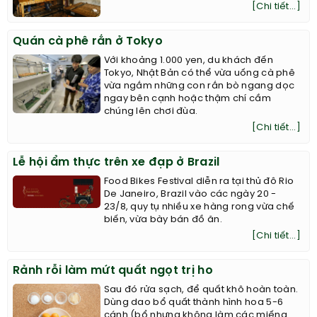
[Chi tiết...]
Quán cà phê rắn ở Tokyo
Với khoảng 1.000 yen, du khách đến
Tokyo, Nhật Bản có thể vừa uống cà phê
vừa ngắm những con rắn bò ngang dọc
ngay bên cạnh hoặc thậm chí cầm
chúng lên chơi đùa.
[Chi tiết...]
Lễ hội ẩm thực trên xe đạp ở Brazil
Food Bikes Festival diễn ra tại thủ đô Rio
De Janeiro, Brazil vào các ngày 20 -
23/8, quy tụ nhiều xe hàng rong vừa chế
biến, vừa bày bán đồ ăn.
[Chi tiết...]
Rảnh rỗi làm mứt quất ngọt trị ho
Sau đó rửa sạch, để quất khô hoàn toàn.
Dùng dao bổ quất thành hình hoa 5-6
cánh (bổ nhưng không làm các miếng