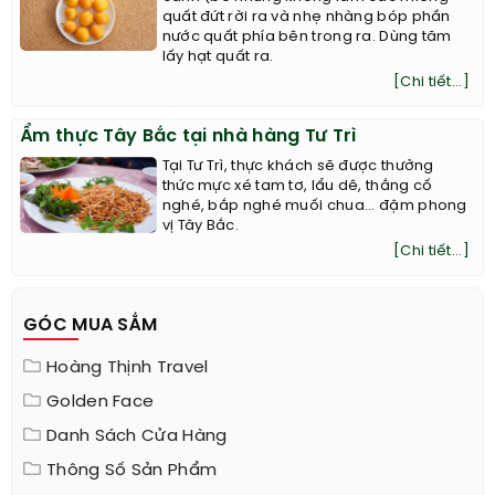
quất đứt rời ra và nhẹ nhàng bóp phần
nước quất phía bên trong ra. Dùng tăm
lấy hạt quất ra.
[Chi tiết...]
Ẩm thực Tây Bắc tại nhà hàng Tư Trì
Tại Tư Trì, thực khách sẽ được thưởng
thức mực xé tam tơ, lẩu dê, thắng cố
nghé, bắp nghé muối chua... đậm phong
vị Tây Bắc.
[Chi tiết...]
GÓC MUA SẮM
Hoàng Thịnh Travel
Golden Face
Danh Sách Cửa Hàng
Thông Số Sản Phẩm