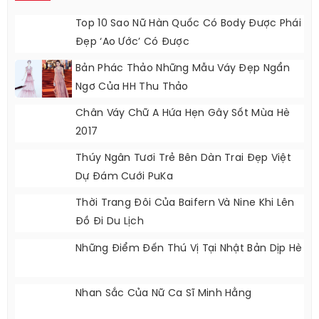
Top 10 Sao Nữ Hàn Quốc Có Body Được Phái
Đẹp ‘ao Ước’ Có Được
Bản Phác Thảo Những Mẫu Váy Đẹp Ngẩn
Ngơ Của HH Thu Thảo
Chân Váy Chữ A Hứa Hẹn Gây Sốt Mùa Hè
2017
Thúy Ngân Tươi Trẻ Bên Dàn Trai Đẹp Việt
Dự Đám Cưới PuKa
Thời Trang Đôi Của Baifern Và Nine Khi Lên
Đồ Đi Du Lịch
Những Điểm Đến Thú Vị Tại Nhật Bản Dịp Hè
Nhan Sắc Của Nữ Ca Sĩ Minh Hằng