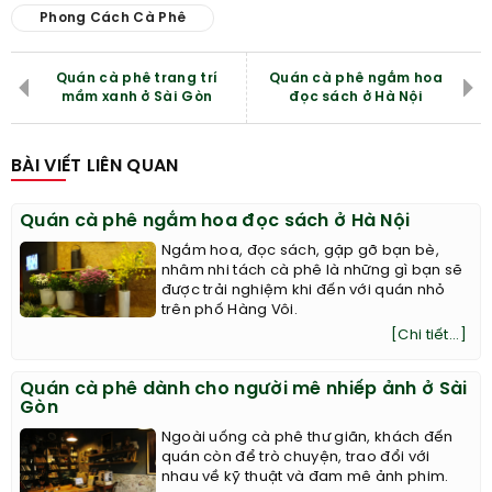
Phong Cách Cà Phê
Quán cà phê trang trí
Quán cà phê ngắm hoa
mầm xanh ở Sài Gòn
đọc sách ở Hà Nội
BÀI VIẾT LIÊN QUAN
Quán cà phê ngắm hoa đọc sách ở Hà Nội
Ngắm hoa, đọc sách, gặp gỡ bạn bè,
nhâm nhi tách cà phê là những gì bạn sẽ
được trải nghiệm khi đến với quán nhỏ
trên phố Hàng Vôi.
[Chi tiết...]
Quán cà phê dành cho người mê nhiếp ảnh ở Sài
Gòn
Ngoài uống cà phê thư giãn, khách đến
quán còn để trò chuyện, trao đổi với
nhau về kỹ thuật và đam mê ảnh phim.