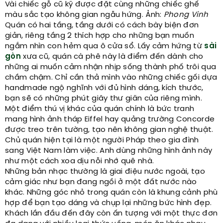
Vài chiếc gỗ cũ kỹ được đặt cùng những chiếc ghế
màu sắc tạo không gian ngẫu hứng. Ảnh:
Phong Vinh
Quán có hai tầng, tầng dưới có cách bày biện đơn
giản, riêng tầng 2 thích hợp cho những bạn muốn
ngắm nhìn con hẻm qua ô cửa sổ. Lấy cảm hứng từ
sài
gòn
xưa cũ, quán cà phê này là điểm đến dành cho
những ai muốn cảm nhận nhịp sống thành phố trôi qua
chầm chậm. Chỉ cần thả mình vào những chiếc gối dựa
handmade ngộ nghĩnh với đủ hình dáng, kích thước,
bạn sẽ có những phút giây thư giãn của riêng mình.
Một điểm thú vị khác của quán chính là bức tranh
mang hình ảnh tháp Eiffel hay quảng trường Concorde
được treo trên tường, tạo nên không gian nghệ thuật.
Chủ quán hiện tại là một người Pháp theo gia đình
sang Việt Nam làm việc. Anh dùng những hình ảnh này
như một cách xoa dịu nỗi nhớ quê nhà.
Những bản nhạc thường là giai điệu nước ngoài, tạo
cảm giác như bạn đang ngồi ở một đất nước nào
khác. Những góc nhỏ trong quán còn là khung cảnh phù
hợp để bạn tạo dáng và chụp lại những bức hình đẹp.
Khách lần đầu đến đây còn ấn tượng với một thực đơn