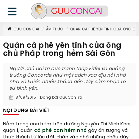
GUU CON GÁI
ẨM THỰC
QUÁN CÀ PHÊ YÊN TĨNH CỦA ÔNG CH
Quán cà phê yên tĩnh của ông
chủ Pháp trong hẻm Sài Gòn
Người chủ bài trí bức tranh tháp Eiffel và quảng
trường Concorde như một cách xoa dịu nỗi nhớ
nhà và khiến nhiều khách đến đây cảm nhận rõ
sự bình yên.
18/09/2015
Đăng bởi
GuuConTrai
NỘI DUNG BÀI VIẾT
Nằm trong con hẻm trên đường Nguyễn Thị Minh Khai,
quận 1, quán
cà phê
con hẻm nhỏ
gây ấn tượng với
thực khách từ lúc đặt chân vào nhờ những chậu dây