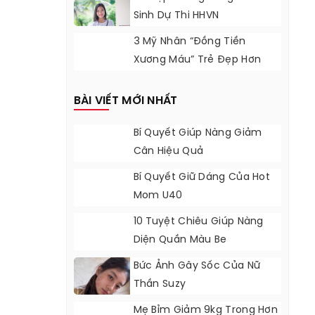
Sinh Dự Thi HHVN
3 Mỹ Nhân “Đồng Tiền
Xương Máu” Trẻ Đẹp Hơn
Sau Gần 20 Năm
BÀI VIẾT MỚI NHẤT
Bí Quyết Giúp Nàng Giảm
Cân Hiệu Quả
Bí Quyết Giữ Dáng Của Hot
Mom U40
10 Tuyệt Chiêu Giúp Nàng
Diện Quần Màu Be
Bức Ảnh Gây Sốc Của Nữ
Thần Suzy
Mẹ Bỉm Giảm 9kg Trong Hơn