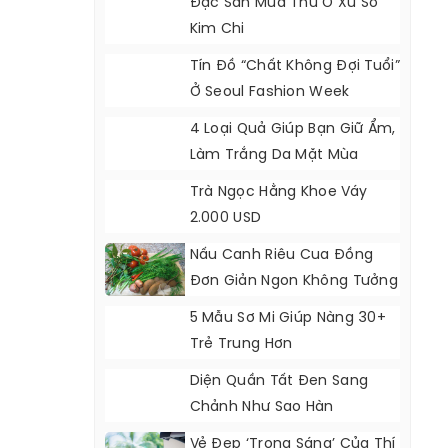
Đặc Sản Mùa Thu Ở Xứ Sở
Kim Chi
Tín Đồ “chất Không Đợi Tuổi”
Ở Seoul Fashion Week
4 Loại Quả Giúp Bạn Giữ Ẩm,
Làm Trắng Da Mặt Mùa
Đông
Trà Ngọc Hằng Khoe Váy
2.000 USD
Nấu Canh Riêu Cua Đồng
Đơn Giản Ngon Không Tưởng
5 Mẫu Sơ Mi Giúp Nàng 30+
Trẻ Trung Hơn
Diện Quần Tất Đen Sang
Chảnh Như Sao Hàn
Vẻ Đẹp ‘trong Sáng’ Của Thí