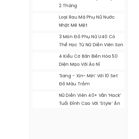
2 Tháng
Loại Rau Mà Phụ Nữ Nước
Nhật Mê Mệt
3 Món Đồ Phụ Nữ U40 Có
Thể Học Từ Nữ Diễn Viên Son
Ye Jin
4 Kiểu Cơ Bản Biến Hóa 50
Diện Mạo Với Áo Nỉ
‘Sang - Xịn- Mịn’ Với 10 Set
Đồ Màu Trầm
Nữ Diễn Viên 40+ Vẫn ‘hack’
Tuổi Đỉnh Cao Với ‘style’ Ăn
Mặc Cực Đẹp