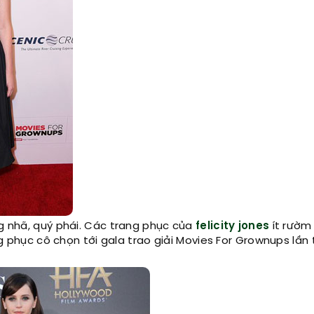
ng nhã, quý phái. Các trang phục của
felicity jones
ít rườm 
ng phục cô chọn tới gala trao giải Movies For Grownups lần 