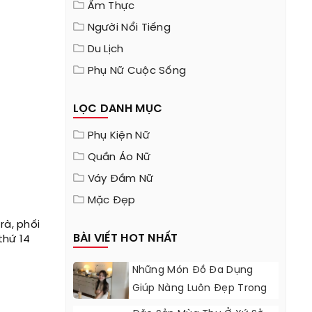
Ẩm Thực
Người Nổi Tiếng
Du Lịch
Phụ Nữ Cuộc Sống
LỌC DANH MỤC
Phụ Kiện Nữ
Quần Áo Nữ
Váy Đầm Nữ
Mặc Đẹp
rà, phối
BÀI VIẾT HOT NHẤT
thứ 14
Những Món Đồ Đa Dụng
Giúp Nàng Luôn Đẹp Trong
Mùa Đông Lạnh