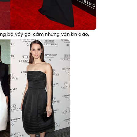
ng bộ váy gợi cảm nhưng vẫn kín đáo.