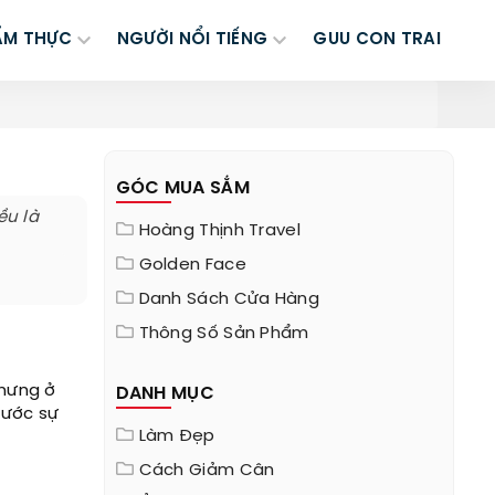
ẨM THỰC
NGƯỜI NỔI TIẾNG
GUU CON TRAI
GÓC MUA SẮM
ều là
Hoàng Thịnh Travel
Golden Face
Danh Sách Cửa Hàng
Thông Số Sản Phẩm
Nhưng ở
DANH MỤC
rước sự
Làm Đẹp
Cách Giảm Cân