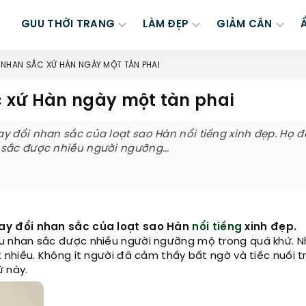
GUU THỜI TRANG
LÀM ĐẸP
GIẢM CÂN
 NHAN SẮC XỨ HÀN NGÀY MỘT TÀN PHAI
c xứ Hàn ngày một tàn phai
y đổi nhan sắc của loạt sao Hàn nổi tiếng xinh đẹp. Họ đ
 sắc được nhiều người ngưỡng...
ay đổi nhan sắc của loạt sao Hàn
nổi tiếng
xinh đẹp.
ữu nhan sắc được nhiều người ngưỡng mộ trong quá khứ. 
 nhiều. Không ít người đã cảm thấy bất ngờ và tiếc nuối t
 này.