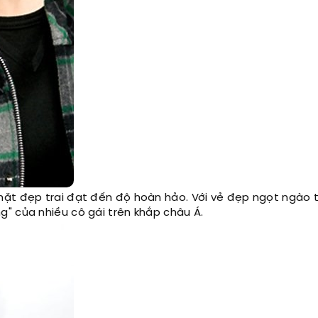
ặt đẹp trai đạt đến độ hoàn hảo. Với vẻ đẹp ngọt ngào t
" của nhiều cô gái trên khắp châu Á.