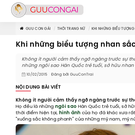
GUU CON GÁI
THỜI TRANG NỮ
KHI NHỮNG BIỂU TƯỢNG
Khi những biểu tượng nhan sắ
Không ít người cảm thấy ngỡ ngàng trước sự tha
những ngôi sao Hàn Quốc trẻ tuổi, sở hữu nhan
10/02/2015
Đăng bởi
GuuConTrai
NỘI DUNG BÀI VIẾT
Không ít người cảm thấy ngỡ ngàng trước sự th
Họ đều là những
ngôi sao
Hàn Quốc trẻ tuổi, sở h
thời điểm hiện tại,
hình ảnh
của họ đã khác xưa rất
"xuống sắc không phanh" của những mỹ nam, mỹ nữ