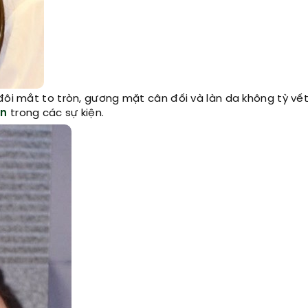
đôi mắt to tròn, gương mặt cân đối và làn da không tỳ vế
ện
trong các sự kiện.