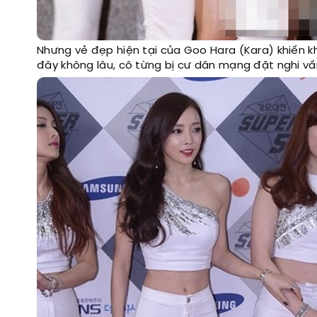
Nhưng vẻ đẹp hiện tại của Goo Hara (Kara) khiến k
đây không lâu, cô từng bị cư dân mạng đặt nghi vấ