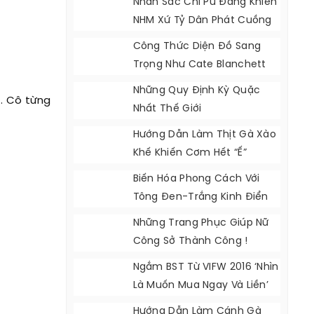
Nhan Sắc Chi Pu Đang Khiến
NHM Xứ Tỷ Dân Phát Cuồng
Công Thức Diện Đồ Sang
Trọng Như Cate Blanchett
Những Quy Định Kỳ Quặc
t. Cô từng
Nhất Thế Giới
Hướng Dẫn Làm Thịt Gà Xào
Khế Khiến Cơm Hết “ế”
Biến Hóa Phong Cách Với
Tông Đen-Trắng Kinh Điển
Những Trang Phục Giúp Nữ
Công Sở Thành Công !
Ngắm BST Từ VIFW 2016 ‘nhìn
Là Muốn Mua Ngay Và Liền’
Hướng Dẫn Làm Cánh Gà