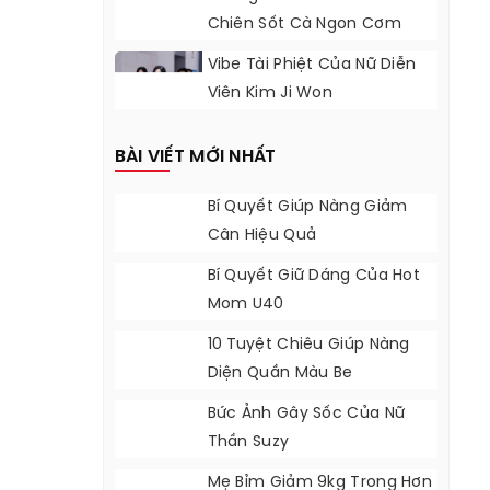
Chiên Sốt Cà Ngon Cơm
Ngày Lạnh
Vibe Tài Phiệt Của Nữ Diễn
Viên Kim Ji Won
BÀI VIẾT MỚI NHẤT
Bí Quyết Giúp Nàng Giảm
Cân Hiệu Quả
Bí Quyết Giữ Dáng Của Hot
Mom U40
10 Tuyệt Chiêu Giúp Nàng
Diện Quần Màu Be
Bức Ảnh Gây Sốc Của Nữ
Thần Suzy
Mẹ Bỉm Giảm 9kg Trong Hơn