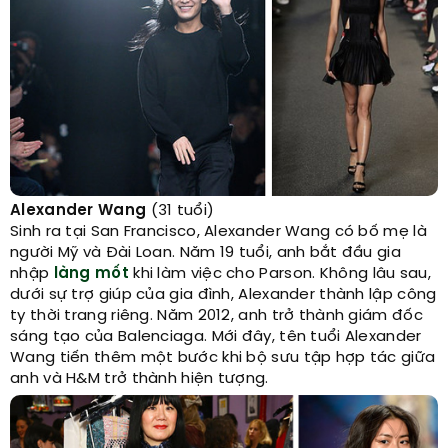
Alexander Wang
(31 tuổi)
Sinh ra tại San Francisco, Alexander Wang có bố mẹ là
người Mỹ và Đài Loan. Năm 19 tuổi, anh bắt đầu gia
nhập
làng mốt
khi làm việc cho Parson. Không lâu sau,
dưới sự trợ giúp của gia đình, Alexander thành lập công
ty thời trang riêng. Năm 2012, anh trở thành giám đốc
sáng tạo của Balenciaga. Mới đây, tên tuổi Alexander
Wang tiến thêm một bước khi bộ sưu tập hợp tác giữa
anh và H&M trở thành hiện tượng.