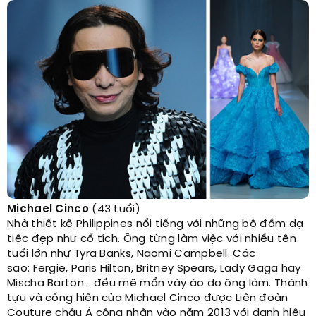
Michael Cinco
(43 tuổi)
Nhà thiết kế Philippines nổi tiếng với những bộ đầm dạ
tiệc đẹp như cổ tích. Ông từng làm việc với nhiều tên
tuổi lớn như Tyra Banks, Naomi Campbell. Các
sao: Fergie, Paris Hilton, Britney Spears, Lady Gaga hay
Mischa Barton... đều mê mẩn váy áo do ông làm. Thành
tựu và cống hiến của Michael Cinco được Liên đoàn
Couture châu Á công nhận vào năm 2013 với danh hiệu