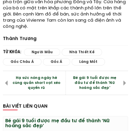
pha trộn giữa văn hóa phương Đông và Tây. Cửa hàng
của bà có mặt trên khắp các thành phố lớn trên thế
giới. Bên cạnh làm đồ để bán, sức ảnh hưởng về thời
trang của Vivienne Tam còn lan sang cả điện ảnh và
công nghệ.
Thành Trương
TỪ KHÓA:
Người Mẫu
Nhà Thiết Kế
Gốc Châu Á
Gốc Á
Làng Mốt
Hạ sức nóng ngày hè
Bé gái 9 tuổi được mẹ
cùng quần short vạt xéo
đầu tư để thành ‘Nữ
quyến rũ
hoàng sắc đẹp’
BÀI VIẾT LIÊN QUAN
Bé gái 9 tuổi được mẹ đầu tư để thành ‘Nữ
hoàng sắc đẹp’