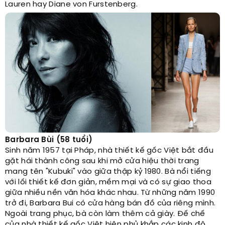
Lauren hay Diane von Furstenberg.
Barbara Bùi (58 tuổi)
Sinh năm 1957 tại Pháp, nhà thiết kế gốc Việt bắt đầu
gặt hái thành công sau khi mở cửa hiệu thời trang
mang tên "Kubuki" vào giữa thập kỷ 1980. Bà nổi tiếng
với lối thiết kế đơn giản, mềm mại và có sự giao thoa
giữa nhiều nền văn hóa khác nhau. Từ những năm 1990
trở đi, Barbara Bui có cửa hàng bán đồ của riêng mình.
Ngoài trang phục, bà còn làm thêm cả giày. Đế chế
của nhà thiết kế gốc Việt hiện phủ khắp các kinh đô