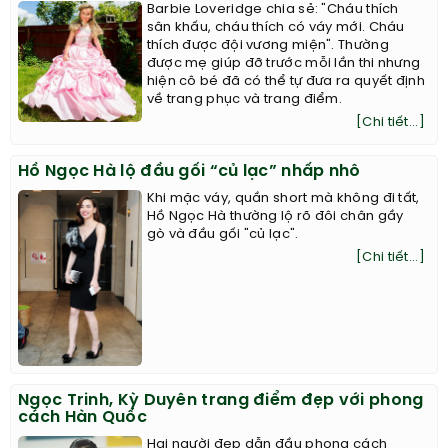
Barbie Loveridge chia sẻ: "Cháu thích
sân khấu, cháu thích có váy mới. Cháu
thích được đội vương miện". Thường
được mẹ giúp đỡ trước mỗi lần thi nhưng
hiện cô bé đã có thể tự đưa ra quyết định
về trang phục và trang điểm.
[Chi tiết...]
Hồ Ngọc Hà lộ đầu gối “củ lạc” nhấp nhô
Khi mặc váy, quần short mà không đi tất,
Hồ Ngọc Hà thường lộ rõ đôi chân gầy
gò và đầu gối "củ lạc".
[Chi tiết...]
Ngọc Trinh, Kỳ Duyên trang điểm đẹp với phong
cách Hàn Quốc
Hai người đẹp dẫn đầu phong cách