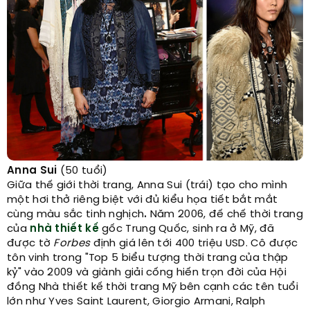
Anna Sui
(50 tuổi)
Giữa thế giới thời trang, Anna Sui (trái) tạo cho mình
một hơi thở riêng biệt với đủ kiểu họa tiết bắt mắt
cùng màu sắc tinh nghịch
.
Năm 2006, đế chế thời trang
của
nhà thiết kế
gốc Trung Quốc, sinh ra ở Mỹ, đã
được tờ
Forbes
định giá lên tới 400 triệu USD. Cô được
tôn vinh trong "Top 5 biểu tượng thời trang của thập
kỷ" vào 2009 và giành giải cống hiến trọn đời của Hội
đồng Nhà thiết kế thời trang Mỹ bên cạnh các tên tuổi
lớn như Yves Saint Laurent, Giorgio Armani, Ralph