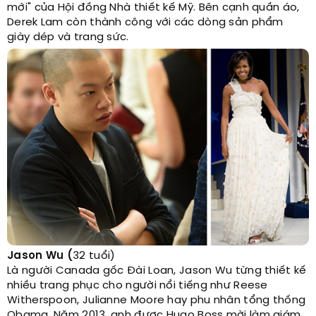
mới" của Hội đồng Nhà thiết kế Mỹ. Bên cạnh quần áo,
Derek Lam còn thành công với các dòng sản phẩm
giày dép và trang sức.
Jason Wu (
32 tuổi)
Là người Canada gốc Đài Loan, Jason Wu từng thiết kế
nhiều trang phục cho người nổi tiếng như Reese
Witherspoon, Julianne Moore hay phu nhân tổng thống
Obama. Năm 2013, anh được Hugo Boss mời làm giám