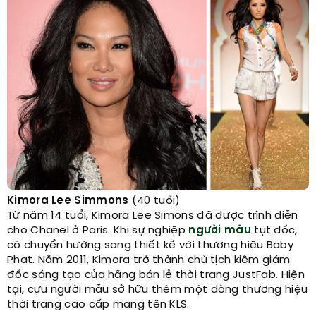
Kimora Lee Simmons
(40 tuổi)
Từ năm 14 tuổi, Kimora Lee Simons đã được trình diễn
cho Chanel ở Paris. Khi sự nghiệp
người mẫu
tụt dốc,
cô chuyển hướng sang thiết kế với thương hiệu Baby
Phat. Năm 2011, Kimora trở thành chủ tịch kiêm giám
đốc sáng tạo của hãng bán lẻ thời trang JustFab. Hiện
tại, cựu người mẫu sở hữu thêm một dòng thương hiệu
thời trang cao cấp mang tên KLS.