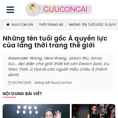
GUU CON GÁI
THỜI TRANG NỮ
NHỮNG TÊN TUỔI GỐC Á QUYỀN
Những tên tuổi gốc Á quyền lực
của làng thời trang thế giới
Alexander Wang, Vera Wang, Jason Wu, Anna
Sui... đại diện cho giới thiết kế còn Devon Aoki, Liu
Wen, Park Ji Hye là các người mẫu châu Á thành
danh.
30/05/2015
Đăng bởi
GuuConTrai
NỘI DUNG BÀI VIẾT