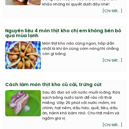
khảo những bí quyết dưới đây nhé!
[Chi tiết...]
Nguyên liệu 4 món thịt kho chị em không bên bỏ
qua mùa lạnh
Món thịt kho nào cũng ngon, hấp dẫn
nhất là khi ăn cùng cơm nóng thì chẳng
còn gì bằng.
[Chi tiết...]
Cách làm món thịt kho củ cải, trứng cút
Sau đó đun sơ với nước muối loãng. Rửa
sạch bằng nước lạnh để ráo rồi thái
miếng. Ướp 25 phút với nước mắm, mì
chính, hạt nêm, dầu hào, quế, tiêu, dầu
ăn, hành khô băm nhỏ. Cho thịt mềm và
ngấm gia vị.
[Chi tiết...]