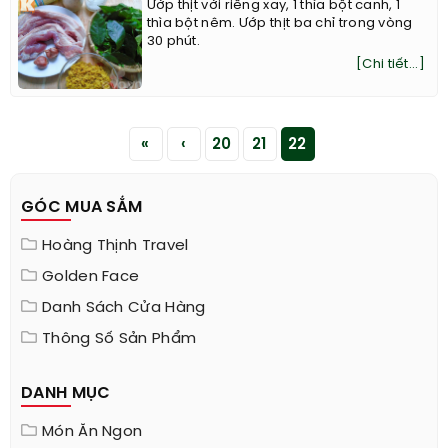
Ướp thịt với riềng xay, 1 thìa bột canh, 1
thìa bột nêm. Ướp thịt ba chỉ trong vòng
30 phút.
[Chi tiết...]
«
‹
20
21
22
GÓC MUA SẮM
Hoàng Thịnh Travel
Golden Face
Danh Sách Cửa Hàng
Thông Số Sản Phẩm
DANH MỤC
Món Ăn Ngon