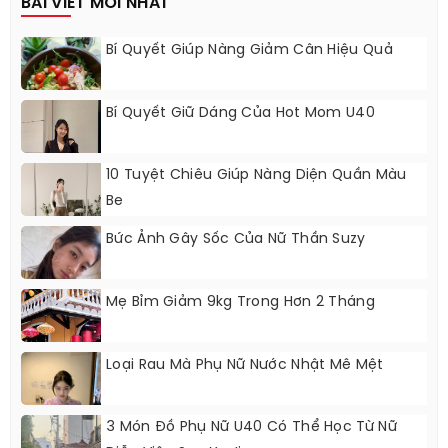
BÀI VIẾT MỚI NHẤT
Bí Quyết Giúp Nàng Giảm Cân Hiệu Quả
Bí Quyết Giữ Dáng Của Hot Mom U40
10 Tuyệt Chiêu Giúp Nàng Diện Quần Màu
Be
Bức Ảnh Gây Sốc Của Nữ Thần Suzy
Mẹ Bỉm Giảm 9kg Trong Hơn 2 Tháng
Loại Rau Mà Phụ Nữ Nước Nhật Mê Mệt
3 Món Đồ Phụ Nữ U40 Có Thể Học Từ Nữ