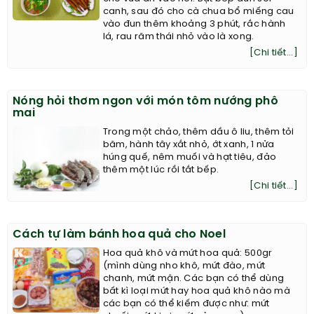
canh, sau đó cho cà chua bổ miếng cau
vào đun thêm khoảng 3 phút, rắc hành
lá, rau răm thái nhỏ vào là xong.
[Chi tiết...]
Nóng hỏi thơm ngon với món tôm nướng phô
mai
Trong một chảo, thêm dầu ô liu, thêm tỏi
băm, hành tây xắt nhỏ, ớt xanh, 1 nửa
húng quế, nêm muối và hạt tiêu, đảo
thêm một lúc rồi tắt bếp.
[Chi tiết...]
Cách tự làm bánh hoa quả cho Noel
Hoa quả khô và mứt hoa quả: 500gr
(mình dùng nho khô, mứt đào, mứt
chanh, mứt mận. Các bạn có thể dùng
bất kì loại mứt hay hoa quả khô nào mà
các bạn có thể kiếm được như: mứt