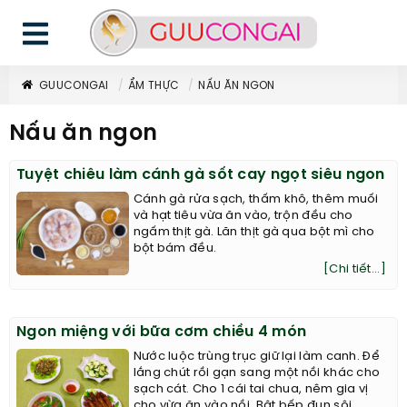
GUUCONGAI
ẨM THỰC
NẤU ĂN NGON
Nấu ăn ngon
Tuyệt chiêu làm cánh gà sốt cay ngọt siêu ngon
Cánh gà rửa sạch, thấm khô, thêm muối
và hạt tiêu vừa ăn vào, trộn đều cho
ngấm thịt gà. Lăn thịt gà qua bột mì cho
bột bám đều.
[Chi tiết...]
Ngon miệng với bữa cơm chiều 4 món
Nước luộc trùng trục giữ lại làm canh. Để
lắng chút rồi gạn sang một nồi khác cho
sạch cát. Cho 1 cái tai chua, nêm gia vị
cho vừa ăn vào nồi. Bật bếp đun sôi