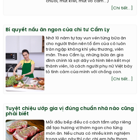
chuối, mứt kiwi, mứt vỏ cam...)
[Chi tiết...]
Bí quyết nấu ăn ngon của chi tư Cẩm Ly
Nhờ 10 năm tự tay vun vén từng bữa ăn
cho người thân nên tổ ấm của cô luôn
tràn ngập không khí yêu thương, viên
mãn. Theo Cẩm Ly, những bữa ăn gia
đình chính là sợi dây vô hình liên kết mọi
thành viên, là cách người phụ nữ Việt bày
tỏ tình cảm của mình với chồng con.
[Chi tiết...]
Tuyệt chiệu ướp gia vị đúng chuẩn nhà nào cũng
phải biết
Mỗi đầu bếp đều có cách tẩm ướp riêng
để tạo hương vị thơm ngon cho từng
món ăn. Nếu chưa có nhiều kinh nghiệm
trong việc này thì các chị em hãy tham