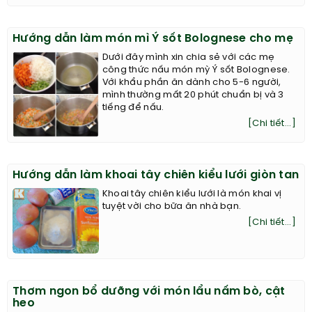
Hướng dẫn làm món mì Ý sốt Bolognese cho mẹ
Dưới đây mình xin chia sẻ với các mẹ
công thức nấu món mỳ Ý sốt Bolognese.
Với khẩu phần ăn dành cho 5-6 người,
mình thường mất 20 phút chuẩn bị và 3
tiếng để nấu.
[Chi tiết...]
Hướng dẫn làm khoai tây chiên kiểu lưới giòn tan
Khoai tây chiên kiểu lưới là món khai vị
tuyệt vời cho bữa ăn nhà bạn.
[Chi tiết...]
Thơm ngon bổ dưỡng với món lẩu nấm bò, cật
heo