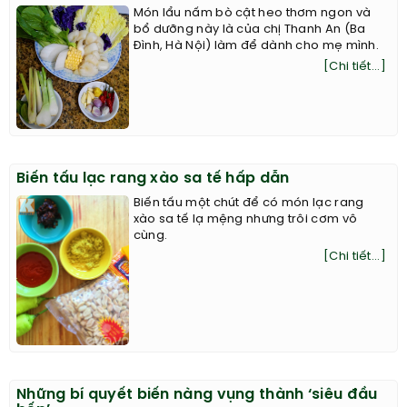
Món lẩu nấm bò cật heo thơm ngon và
bổ dưỡng này là của chị Thanh An (Ba
Đình, Hà Nội) làm để dành cho mẹ mình.
[Chi tiết...]
Biến tấu lạc rang xào sa tế hấp dẫn
Biến tấu một chút để có món lạc rang
xào sa tế lạ mệng nhưng trôi cơm vô
cùng.
[Chi tiết...]
Những bí quyết biến nàng vụng thành ‘siêu đầu