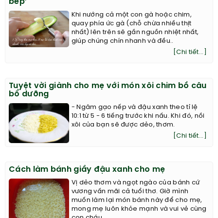
bếp’
Khi nướng cả một con gà hoặc chim,
quay phía ức gà (chỗ chừa nhiều thịt
nhất) lên trên sẽ gần nguồn nhiệt nhất,
giúp chúng chín nhanh và đều..
[Chi tiết...]
Tuyệt vời giành cho mẹ với món xôi chim bồ câu
bổ dưỡng
- Ngâm gạo nếp và đậu xanh theo tỉ lệ
10:1 từ 5 - 6 tiếng trước khi nấu. Khi đó, nồi
xôi của bạn sẽ được dẻo, thơm.
[Chi tiết...]
Cách làm bánh giầy đậu xanh cho mẹ
Vị dẻo thơm và ngọt ngào của bánh cứ
vương vấn mãi cả tuổi thơ. Giờ mình
muốn làm lại món bánh này để cho mẹ,
mong mẹ luôn khỏe mạnh và vui vẻ cùng
con cháu.