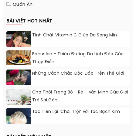
Quán Ăn
BÀI VIẾT HOT NHẤT
Tinh Chất Vitamin C Giúp Da Sáng Mịn
Bohuslan - Thiên Đường Du Lịch Đảo Của
Thụy Điển
Những Cách Chào Độc Đáo Trên Thế Giới
Chợ Thời Trang Bổ - Rẻ - Văn Minh Của Giới
Trẻ Sài Gòn
Tóc Tiên Lại ‘chơi Trội’ Với Tóc Bạch Kim