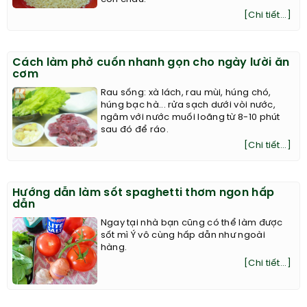
[Chi tiết...]
Cách làm phở cuốn nhanh gọn cho ngày lười ăn
cơm
Rau sống: xà lách, rau mùi, húng chó,
húng bạc hà... rửa sạch dưới vòi nước,
ngâm với nước muối loãng từ 8-10 phút
sau đó để ráo.
[Chi tiết...]
Hướng dẫn làm sốt spaghetti thơm ngon hấp
dẫn
Ngay tại nhà bạn cũng có thể làm được
sốt mì Ý vô cùng hấp dẫn như ngoài
hàng.
[Chi tiết...]