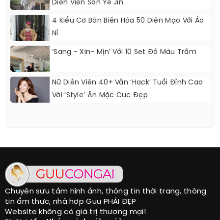
Diễn Viên Son Ye Jin
4 Kiểu Cơ Bản Biến Hóa 50 Diện Mạo Với Áo
Nỉ
‘Sang - Xịn- Mịn’ Với 10 Set Đồ Màu Trầm
Nữ Diễn Viên 40+ Vẫn ‘hack’ Tuổi Đỉnh Cao
Với ‘style’ Ăn Mặc Cực Đẹp
Chuyên sưu tầm hình ảnh, thông tin thời trang, thông
tin ẩm thực, nhà hợp Guu PHÁI ĐẸP
Website không có giá trị thương mại!