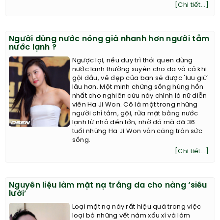
[Chi tiết...]
Người dùng nước nóng già nhanh hơn người tắm
nước lạnh ?
Ngược lại, nếu duy trì thói quen dùng
nước lạnh thường xuyên cho da và cả khi
gội đầu, vẻ đẹp của bạn sẽ được 'lưu giữ'
lâu hơn. Một minh chứng sống hùng hồn
nhất cho nghiên cứu này chính là nữ diễn
viên Ha Ji Won. Cô là một trong những
người chỉ tắm, gội, rửa mặt bằng nước
lạnh từ nhỏ đến lớn, nhờ đó mà đã 36
tuổi những Ha Ji Won vẫn căng tràn sức
sống.
[Chi tiết...]
Nguyên liệu làm mặt nạ trắng da cho nàng ‘siêu
lười’
Loại mặt nạ này rất hiệu quả trong việc
loại bỏ những vết nám xấu xí và làm