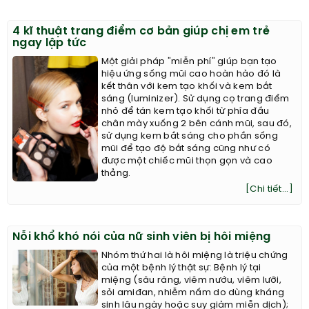
4 kĩ thuật trang điểm cơ bản giúp chị em trẻ
ngay lập tức
Một giải pháp "miễn phí" giúp bạn tạo
hiệu ứng sống mũi cao hoàn hảo đó là
kết thân với kem tạo khối và kem bắt
sáng (luminizer). Sử dụng cọ trang điểm
nhỏ để tán kem tạo khối từ phía đầu
chân mày xuống 2 bên cánh mũi, sau đó,
sử dụng kem bắt sáng cho phần sống
mũi để tạo độ bắt sáng cũng như có
được một chiếc mũi thọn gọn và cao
thẳng.
[Chi tiết...]
Nỗi khổ khó nói của nữ sinh viên bị hôi miệng
Nhóm thứ hai là hôi miệng là triệu chứng
của một bệnh lý thật sự: Bệnh lý tại
miệng (sâu răng, viêm nướu, viêm lưỡi,
sỏi amiđan, nhiễm nấm do dùng kháng
sinh lâu ngày hoặc suy giảm miễn dịch);