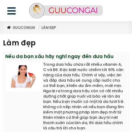
GUUCONGAI
LÀM ĐẸP
Làm đẹp
Nếu da bạn xấu hãy nghĩ ngay đến dưa hấu
Trong dưa hấu chứa rất nhiều vitamin A,
C và B6. Đặc biệt nước chiếm tới 91% cân
nặng của dưa hấu. Chính vì vậy, việc ăn
và đắp dưa hấu sẽ cung cấp nước cho
cơ thể bạn, khiến da ẩm mềm, mát mịn.
Ngoài ra trong dưa hấu còn có rất nhiều
dưỡng chất giúp nuôi và bảo vệ làn da
bạn. Nếu bạn muốn có một là da tươi trẻ
không có nếp nhăn và nếu bạn đang tìm
kiếm một phương pháp làm đẹp mới từ
thiên nhiên có thể giúp bạn duy trì nét
thanh xuân của làn da, thì dưa hấu chính
là câu trả lời cho bạn.