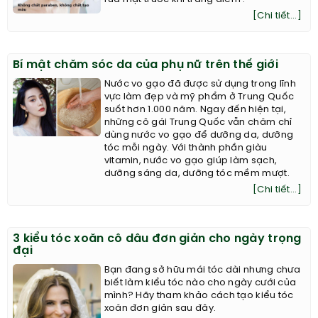
[Chi tiết...]
Bí mật chăm sóc da của phụ nữ trên thế giới
Nước vo gạo đã được sử dụng trong lĩnh
vực làm đẹp và mỹ phẩm ở Trung Quốc
suốt hơn 1.000 năm. Ngay đến hiện tại,
những cô gái Trung Quốc vẫn chăm chỉ
dùng nước vo gạo để dưỡng da, dưỡng
tóc mỗi ngày. Với thành phần giàu
vitamin, nước vo gạo giúp làm sạch,
dưỡng sáng da, dưỡng tóc mềm mượt.
[Chi tiết...]
3 kiểu tóc xoăn cô dâu đơn giản cho ngày trọng
đại
Bạn đang sở hữu mái tóc dài nhưng chưa
biết làm kiểu tóc nào cho ngày cưới của
mình? Hãy tham khảo cách tạo kiểu tóc
xoăn đơn giản sau đây.