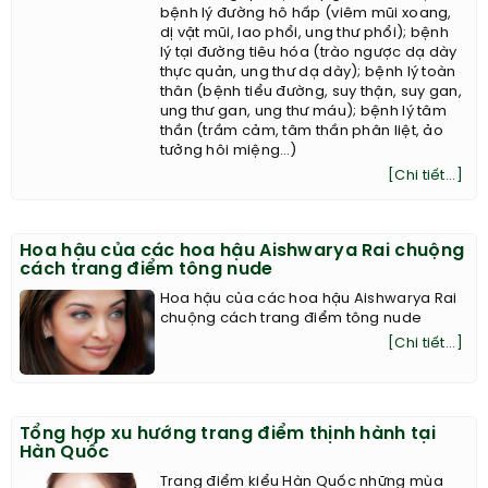
bệnh lý đường hô hấp (viêm mũi xoang,
dị vật mũi, lao phổi, ung thư phổi); bệnh
lý tại đường tiêu hóa (trào ngược dạ dày
thực quản, ung thư dạ dày); bệnh lý toàn
thân (bệnh tiểu đường, suy thận, suy gan,
ung thư gan, ung thư máu); bệnh lý tâm
thần (trầm cảm, tâm thần phân liệt, ảo
tưởng hôi miệng…)
[Chi tiết...]
Hoa hậu của các hoa hậu Aishwarya Rai chuộng
cách trang điểm tông nude
Hoa hậu của các hoa hậu Aishwarya Rai
chuộng cách trang điểm tông nude
[Chi tiết...]
Tổng hợp xu hướng trang điểm thịnh hành tại
Hàn Quốc
Trang điểm kiểu Hàn Quốc những mùa