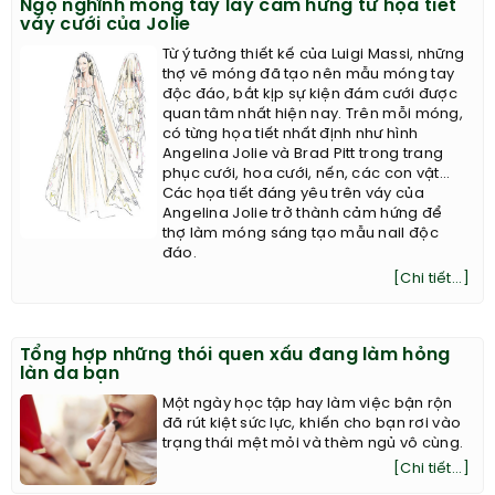
Ngộ nghĩnh móng tay lấy cảm hứng từ họa tiết
váy cưới của Jolie
Từ ý tưởng thiết kế của Luigi Massi, những
thợ vẽ móng đã tạo nên mẫu móng tay
độc đáo, bắt kịp sự kiện đám cưới được
quan tâm nhất hiện nay. Trên mỗi móng,
có từng họa tiết nhất định như hình
Angelina Jolie và Brad Pitt trong trang
phục cưới, hoa cưới, nến, các con vật...
Các họa tiết đáng yêu trên váy của
Angelina Jolie trở thành cảm hứng để
thợ làm móng sáng tạo mẫu nail độc
đáo.
[Chi tiết...]
Tổng hợp những thói quen xấu đang làm hỏng
làn da bạn
Một ngày học tập hay làm việc bận rộn
đã rút kiệt sức lực, khiến cho bạn rơi vào
trạng thái mệt mỏi và thèm ngủ vô cùng.
[Chi tiết...]