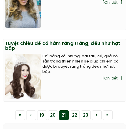
[Chi tiết...]
Tuyệt chiêu để có hàm răng trắng, đều như hạt
bắp
Chỉ bằng với những loại rau, củ, quả có
sẵn trong thiên nhiên sẽ giúp chị em có
được bí quyết răng trắng đều như hạt
bắp.
[Chi tiết...]
«
‹
19
20
21
22
23
›
»