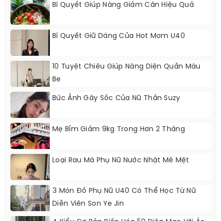
Bí Quyết Giúp Nàng Giảm Cân Hiệu Quả
Bí Quyết Giữ Dáng Của Hot Mom U40
10 Tuyệt Chiêu Giúp Nàng Diện Quần Màu
Be
Bức Ảnh Gây Sốc Của Nữ Thần Suzy
Mẹ Bỉm Giảm 9kg Trong Hơn 2 Tháng
Loại Rau Mà Phụ Nữ Nước Nhật Mê Mệt
3 Món Đồ Phụ Nữ U40 Có Thể Học Từ Nữ
Diễn Viên Son Ye Jin