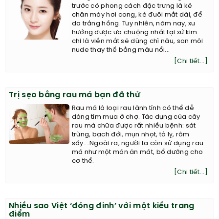
trước có phong cách đặc trưng là kẻ
chân mày hơi cong, kẻ đuôi mắt dài, để
da trắng hồng. Tuy nhiên, năm nay, xu
hướng được ưa chuộng nhất tại xứ kim
chi là viền mắt sẽ dùng chì nâu, son môi
nude thay thế bằng màu nổi...
[Chi tiết...]
Trị sẹo bằng rau má bạn đã thử
Rau má là loại rau lành tính có thể dễ
dàng tìm mua ở chợ. Tác dụng của cây
rau má chữa được rất nhiều bệnh: sát
trùng, bạch đới, mụn nhọt, tả lỵ, rôm
sẩy….Ngoài ra, người ta còn sử dụng rau
má như một món ăn mát, bổ dưỡng cho
cơ thể.
[Chi tiết...]
Nhiều sao Việt ‘đóng đinh’ với một kiểu trang
điểm