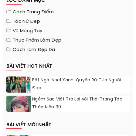
LỌC DANH MỤC
Cách Trang Điểm
Tóc Nữ Đẹp
Vẽ Móng Tay
Thực Phẩm Làm Đẹp
Cách Làm Đẹp Da
BÀI VIẾT HOT NHẤT
Bất Ngờ ‘Noel Xanh’ Quyến Rũ Của Người
Đẹp
Ngắm Sao Việt Trở Lại Với Thời Trang Tóc
Thập Niên 90
BÀI VIẾT MỚI NHẤT