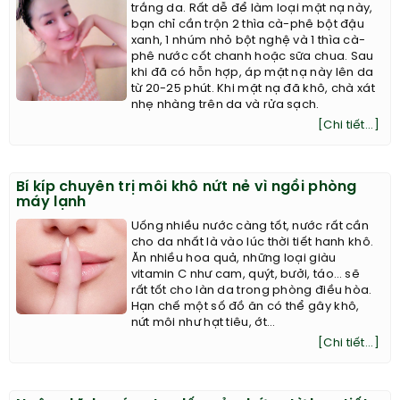
trắng da. Rất dễ để làm loại mặt nạ này,
bạn chỉ cần trộn 2 thìa cà-phê bột đậu
xanh, 1 nhúm nhỏ bột nghệ và 1 thìa cà-
phê nước cốt chanh hoặc sữa chua. Sau
khi đã có hỗn hợp, áp mặt nạ này lên da
từ 20-25 phút. Khi mặt nạ đã khô, chà xát
nhẹ nhàng trên da và rửa sạch.
[Chi tiết...]
Bí kíp chuyên trị môi khô nứt nẻ vì ngồi phòng
máy lạnh
Uống nhiều nước càng tốt, nước rất cần
cho da nhất là vào lúc thời tiết hanh khô.
Ăn nhiều hoa quả, những loại giàu
vitamin C như cam, quýt, bưởi, táo… sẽ
rất tốt cho làn da trong phòng điều hòa.
Hạn chế một số đồ ăn có thể gây khô,
nứt môi như hạt tiêu, ớt…
[Chi tiết...]