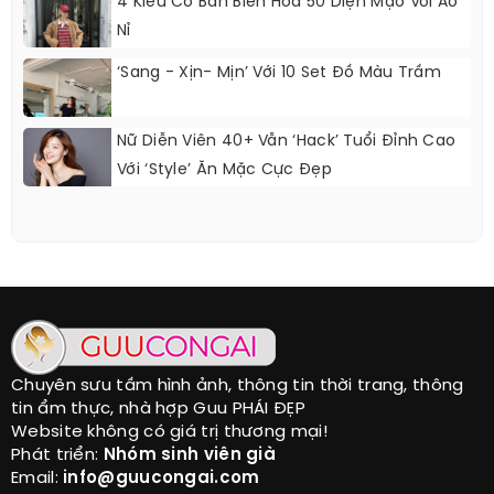
4 Kiểu Cơ Bản Biến Hóa 50 Diện Mạo Với Áo
Nỉ
‘Sang - Xịn- Mịn’ Với 10 Set Đồ Màu Trầm
Nữ Diễn Viên 40+ Vẫn ‘hack’ Tuổi Đỉnh Cao
Với ‘style’ Ăn Mặc Cực Đẹp
Chuyên sưu tầm hình ảnh, thông tin thời trang, thông
tin ẩm thực, nhà hợp Guu PHÁI ĐẸP
Website không có giá trị thương mại!
Phát triển:
Nhóm sinh viên già
Email:
info@guucongai.com