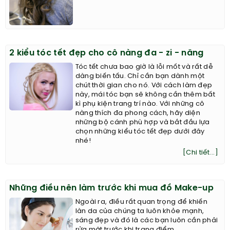
2 kiểu tóc tết đẹp cho cô nàng đa - zi - năng
Tóc tết chưa bao giờ là lỗi mốt và rất dễ
dàng biến tấu. Chỉ cần bạn dành một
chút thời gian cho nó. Với cách làm đẹp
này, mái tóc bạn sẽ không cần thêm bất
kì phụ kiện trang trí nào. Với những cô
nàng thích đa phong cách, hãy diện
những bộ cánh phù hợp và bắt đầu lựa
chọn những kiểu tóc tết đẹp dưới đây
nhé!
[Chi tiết...]
Những điều nên làm trước khi mua đồ Make-up
Ngoài ra, điều rất quan trọng để khiến
làn da của chúng ta luôn khỏe mạnh,
sáng đẹp và đó là các bạn luôn cần phải
rửa mặt trước khi trang điểm .