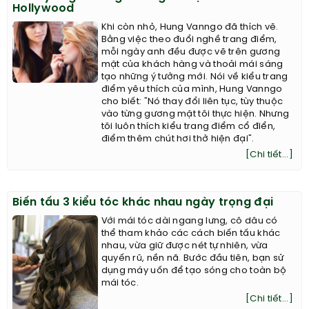
Hollywood
Khi còn nhỏ, Hung Vanngo đã thích vẽ.
Bằng việc theo đuổi nghề trang điểm,
mỗi ngày anh đều được vẽ trên gương
mặt của khách hàng và thoải mái sáng
tạo những ý tưởng mới. Nói về kiểu trang
điểm yêu thích của mình, Hung Vanngo
cho biết: "Nó thay đổi liên tục, tùy thuộc
vào từng gương mặt tôi thực hiện. Nhưng
tôi luôn thích kiểu trang điểm cổ điển,
điểm thêm chút hơi thở hiện đại".
[Chi tiết...]
Biến tấu 3 kiểu tóc khác nhau ngày trọng đại
Với mái tóc dài ngang lưng, cô dâu có
thể tham khảo các cách biến tấu khác
nhau, vừa giữ được nét tự nhiên, vừa
quyến rũ, nền nã. Bước đầu tiên, bạn sử
dụng máy uốn để tạo sóng cho toàn bộ
mái tóc.
[Chi tiết...]