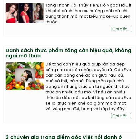
Tăng Thanh Hà, Thủy Tiên, Hồ Ngọc Hà... ít
khi phá cách theo xu hướng mới mà chỉ
trung thành mới một kiểu make-up quen
thuộc.
[Chi tiết...]
Danh sách thực phẩm tăng cân hiệu quả, không
ngại mỡ thừa
Để tăng cân hiệu quả giúp làn da đẹp
cũng như cơ săn chắc, quyến rũ. Các Eva
cần cân bằng chế độ ăn giữa rau, củ,
quả và thịt, cá nhé. Đừng nên quá chú
trọng ăn những thức ăn từ nguồn thịt hay
thức ăn nhiều dầu mỡ. Vì nếu ăn nhiều
thức ăn dầu mỡ sau khi tăng cân các Eva
sẽ lại thực hiện chế độ giảm mỡ ở một
vài vùng như đùi, bụng và bắp tay đấy.
[Chi tiết...]
3 chuyên gia trang điểm gốc Việt nổi danh ở