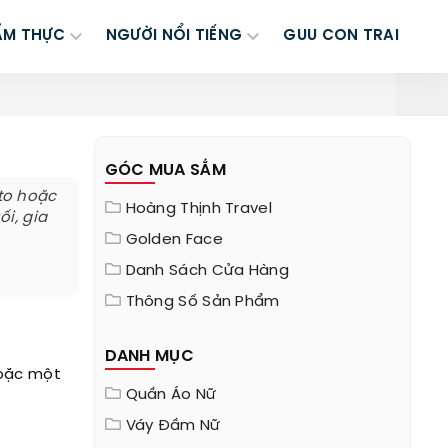
ẨM THỰC
NGƯỜI NỔI TIẾNG
GUU CON TRAI
GÓC MUA SẮM
 to hoặc
Hoàng Thịnh Travel
ối, gia
Golden Face
Danh Sách Cửa Hàng
Thông Số Sản Phẩm
DANH MỤC
hoặc một
Quần Áo Nữ
Váy Đầm Nữ