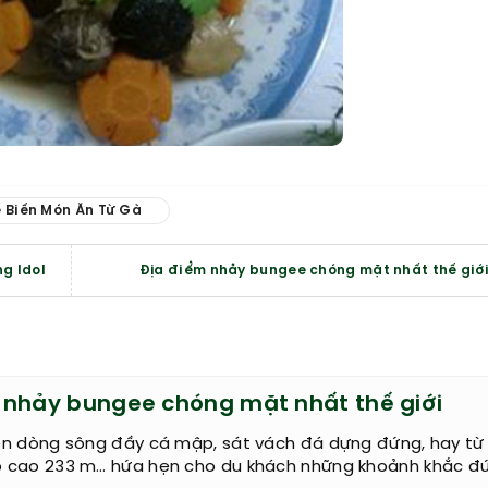
 Biến Món Ăn Từ Gà
g Idol
Địa điểm nhảy bungee chóng mặt nhất thế giớ
 nhảy bungee chóng mặt nhất thế giới
ên dòng sông đầy cá mập, sát vách đá dựng đứng, hay từ
 cao 233 m… hứa hẹn cho du khách những khoảnh khắc đ