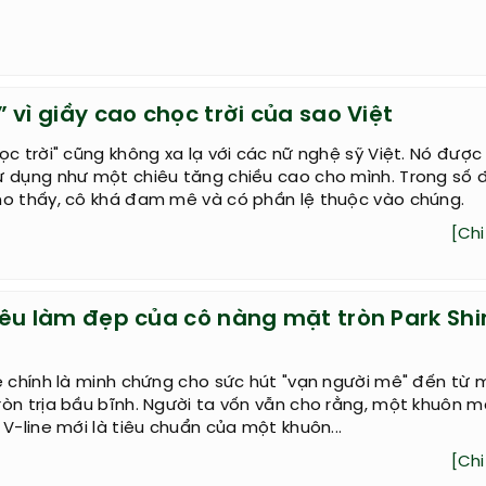
 vì giầy cao chọc trời của sao Việt
ọc trời" cũng không xa lạ với các nữ nghệ sỹ Việt. Nó được
 dụng như một chiêu tăng chiều cao cho mình. Trong số đ
ho thấy, cô khá đam mê và có phần lệ thuộc vào chúng.
[Chi 