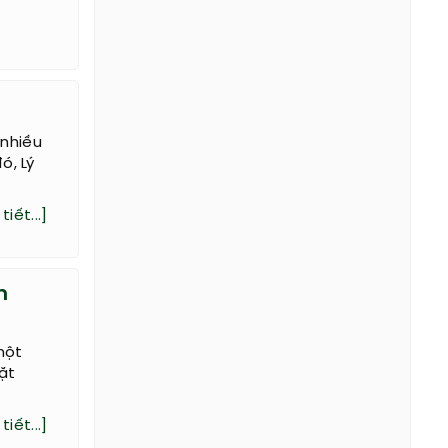
 nhiều
ó, Lý
tiết...]