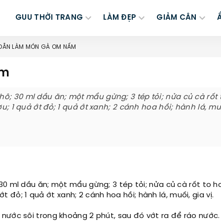
GUU THỜI TRANG
LÀM ĐẸP
GIẢM CÂN
DẪN LÀM MÓN GÀ OM NẤM
ấm
ô; 30 ml dầu ăn; một mẩu gừng; 3 tép tỏi; nửa củ cà rốt
u; 1 quả ớt đỏ; 1 quả ớt xanh; 2 cánh hoa hồi; hành lá, mu
30 ml dầu ăn; một mẩu gừng; 3 tép tỏi; nửa củ cà rốt to 
ớt đỏ; 1 quả ớt xanh; 2 cánh hoa hồi; hành lá, muối, gia vị.
nước sôi trong khoảng 2 phút, sau đó vớt ra để ráo nước.