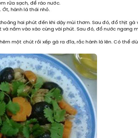
m rửa sạch, để ráo nước.
 Ớt, hành lá thái nhỏ.
khoảng hai phút đến khi dậy mùi thơm. Sau đó, đổ thịt gà
rốt và nấm vào xào cùng vài phút. Sau đó, đổ nước ngang m
thêm một chút rồi xếp gà ra đĩa, rắc hành lá lên. Có thể dù