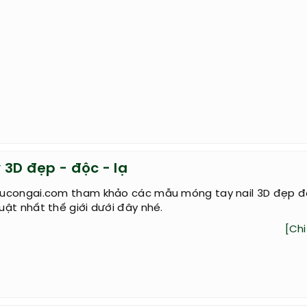
iêu làm đẹp của cô nàng mặt tròn Park Shi
e chính là minh chứng cho sức hút "vạn người mê" đến từ 
òn trịa bầu bĩnh. Người ta vốn vẫn cho rằng, một khuôn m
 V-line mới là tiêu chuẩn của một khuôn...
[Chi 