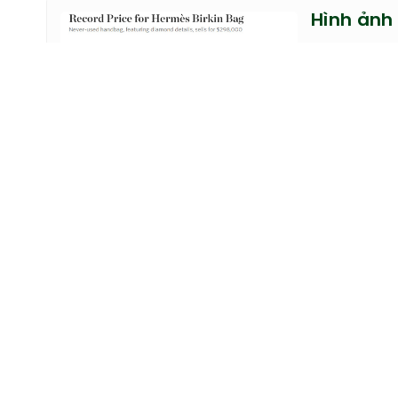
Móng tay
Hãy cùng Gu
đáo nghệ thu
Hình ảnh 
Được biết đâ
2008 bằng d
Theo người b