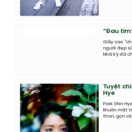
“Đau tim”
Giầy cao "ch
người đẹp sử
Nhã Kỳ đã c