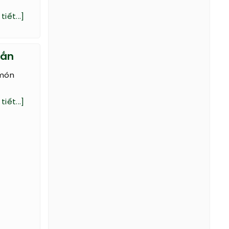
tiết...]
mắn
 món
tiết...]