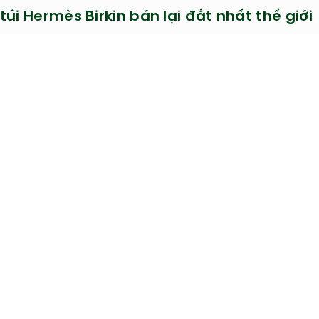
 3D đẹp - độc - lạ
ucongai.com tham khảo các mẫu móng tay nail 3D đẹp 
ật nhất thế giới dưới đây nhé.
[Chi 
túi Hermès Birkin bán lại đắt nhất thế giới
y là một chiếc túi Birkin có chiều rộng 35cm sản xuất từ 
a cá sấu và vàng trắng 18-karat cùng phần cứng kim cươn
án hàng, chiếc túi này chưa bao giờ được sử dụng.
[Chi 