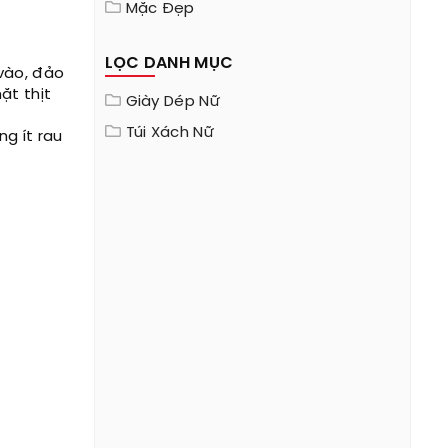
Mặc Đẹp
LỌC DANH MỤC
 vào, đảo
ặt thịt
Giày Dép Nữ
Túi Xách Nữ
ng ít rau