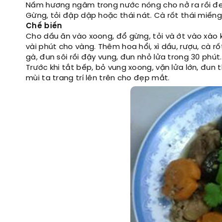
Nấm hương ngâm trong nước nóng cho nở ra rồi đe
Gừng, tỏi đập dập hoặc thái nát. Cà rốt thái miếng.
Chế biến
Cho dầu ăn vào xoong, đổ gừng, tỏi và ớt vào xào 
vài phút cho vàng. Thêm hoa hổi, xì dầu, rượu, cà 
gà, đun sôi rồi đậy vung, đun nhỏ lửa trong 30 phút.
Trước khi tắt bếp, bỏ vung xoong, vặn lửa lớn, đun 
mùi ta trang trí lên trên cho đẹp mắt.