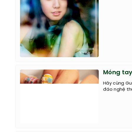
Tuyệt ch
Hye
Park Shin Hy
khuôn mặt tr
thon, gọn và