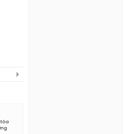
i
 tòa
ứng