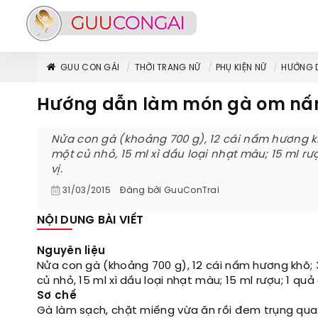
GUU CON GÁI
THỜI TRANG NỮ
PHỤ KIỆN NỮ
HƯỚNG 
Hướng dẫn làm món gà om n
Nửa con gà (khoảng 700 g), 12 cái nấm hương kh
một củ nhỏ, 15 ml xì dầu loại nhạt màu; 15 ml rượ
vị.
31/03/2015
Đăng bởi
GuuConTrai
NỘI DUNG BÀI VIẾT
Nguyên liệu
Nửa con gà (khoảng 700 g), 12 cái nấm hương khô; 
củ nhỏ, 15 ml xì dầu loại nhạt màu; 15 ml rượu; 1 quả 
Sơ chế
Gà làm sạch, chặt miếng vừa ăn rồi đem trụng qua 