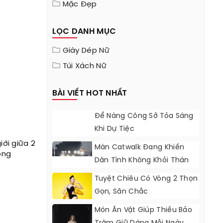
Mặc Đẹp
LỌC DANH MỤC
Giày Dép Nữ
Túi Xách Nữ
BÀI VIẾT HOT NHẤT
Để Nàng Công Sở Tỏa Sáng
Khi Dự Tiệc
giới giữa 2
Màn Catwalk Đang Khiến
ông
Dân Tình Không Khỏi Thán
Phục Của Như Vân
Tuyệt Chiêu Có Vòng 2 Thọn
Gọn, Săn Chắc
Món Ăn Vặt Giúp Thiều Bảo