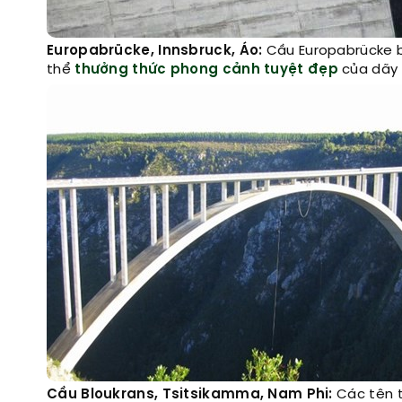
Europabrücke, Innsbruck, Áo:
Cầu Europabrücke bắ
thể
thưởng thức
phong cảnh
tuyệt đẹp
của dãy n
Cầu Bloukrans, Tsitsikamma, Nam Phi:
Các tên tu