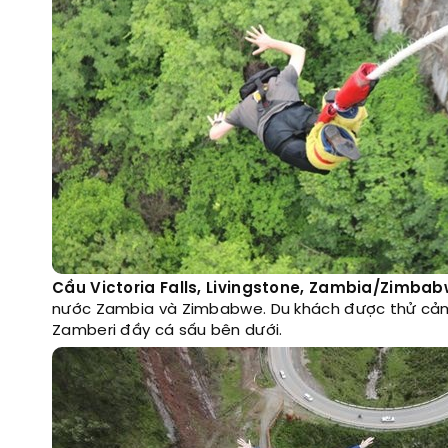
Cầu Victoria Falls, Livingstone, Zambia/Zimbab
nước Zambia và Zimbabwe. Du khách được thử cảm 
Zamberi đầy cá sấu bên dưới.