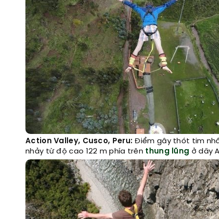
Action Valley, Cusco, Peru:
Điểm gây thót tim nhất
nhảy từ độ cao 122 m phía trên
thung lũng
ở dãy A