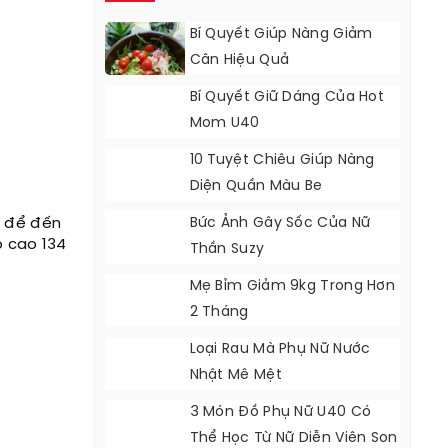
Bí Quyết Giúp Nàng Giảm
Cân Hiệu Quả
Bí Quyết Giữ Dáng Của Hot
Mom U40
10 Tuyệt Chiêu Giúp Nàng
Diện Quần Màu Be
p để đến
Bức Ảnh Gây Sốc Của Nữ
ộ cao 134
Thần Suzy
Mẹ Bỉm Giảm 9kg Trong Hơn
2 Tháng
Loại Rau Mà Phụ Nữ Nước
Nhật Mê Mệt
3 Món Đồ Phụ Nữ U40 Có
Thể Học Từ Nữ Diễn Viên Son