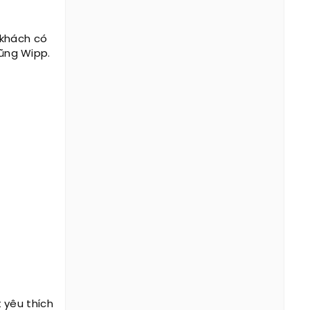
 khách có
lũng Wipp.
t yêu thích