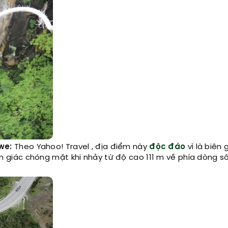
we:
Theo Yahoo! Travel , địa điểm này
độc đáo
vì là biên 
giác chóng mặt khi nhảy từ độ cao 111 m về phía dòng s