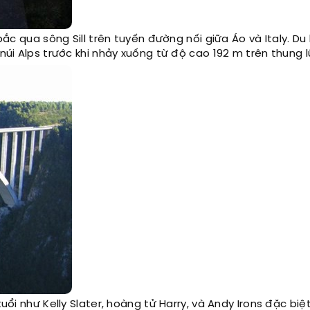
c qua sông Sill trên tuyến đường nối giữa Áo và Italy. Du
úi Alps trước khi nhảy xuống từ độ cao 192 m trên thung 
ổi như Kelly Slater, hoàng tử Harry, và Andy Irons đặc biệ