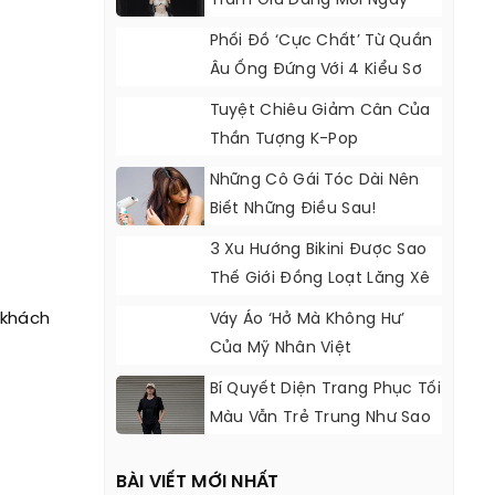
Trâm Giữ Dáng Mỗi Ngày
Phối Đồ ‘cực Chất’ Từ Quần
Âu Ống Đứng Với 4 Kiểu Sơ
Mi
Tuyệt Chiêu Giảm Cân Của
Thần Tượng K-Pop
Những Cô Gái Tóc Dài Nên
Biết Những Điều Sau!
3 Xu Hướng Bikini Được Sao
Thế Giới Đồng Loạt Lăng Xê
 khách
Váy Áo ‘hở Mà Không Hư’
Của Mỹ Nhân Việt
Bí Quyết Diện Trang Phục Tối
Màu Vẫn Trẻ Trung Như Sao
Việt
BÀI VIẾT MỚI NHẤT