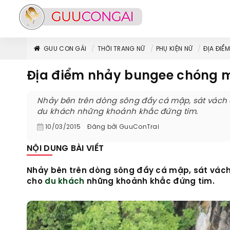
GUU CON GÁI
THỜI TRANG NỮ
PHỤ KIỆN NỮ
ĐỊA ĐIỂ
Địa điểm nhảy bungee chóng mặ
Nhảy bên trên dòng sông đầy cá mập, sát vách
du khách những khoảnh khắc đứng tim.
10/03/2015
Đăng bởi
GuuConTrai
NỘI DUNG BÀI VIẾT
Nhảy bên trên dòng sông đầy cá mập, sát vách
cho
du khách
những khoảnh khắc đứng tim.