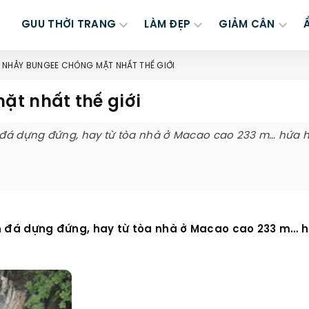
GUU THỜI TRANG
LÀM ĐẸP
GIẢM CÂN
M NHẢY BUNGEE CHÓNG MẶT NHẤT THẾ GIỚI
t nhất thế giới
 đá dựng đứng, hay từ tòa nhà ở Macao cao 233 m… hứa 
 đá dựng đứng, hay từ tòa nhà ở Macao cao 233 m… 