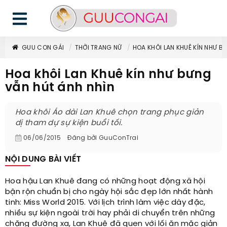
GUU CON GÁI
THỜI TRANG NỮ
HOA KHÔI LAN KHUÊ KÍN NHƯ B
Hoa khôi Lan Khuê kín như bưng
vẫn hút ánh nhìn
Hoa khôi Áo dài Lan Khuê chọn trang phục giản
dị tham dự sự kiện buổi tối.
06/06/2015
Đăng bởi
GuuConTrai
NỘI DUNG BÀI VIẾT
Hoa hậu Lan Khuê đang có những hoạt động xã hội
bận rộn chuẩn bị cho ngày hội sắc đẹp lớn nhất hành
tinh: Miss World 2015. Với lịch trình làm việc dày đặc,
nhiều sự kiện ngoài trời hay phải di chuyển trên những
chặng đường xa, Lan Khuê đã quen với lối ăn mặc giản