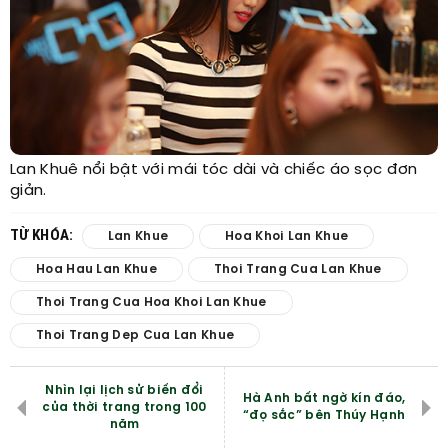
Lan Khuê nổi bật với mái tóc dài và chiếc áo sọc đơn
giản.
TỪ KHÓA:
Lan Khue
Hoa Khoi Lan Khue
Hoa Hau Lan Khue
Thoi Trang Cua Lan Khue
Thoi Trang Cua Hoa Khoi Lan Khue
Thoi Trang Dep Cua Lan Khue
Nhìn lại lịch sử biến đổi
Hà Anh bất ngờ kín đáo,
của thời trang trong 100
“đọ sắc” bên Thúy Hạnh
năm