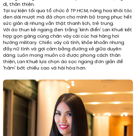
dị, thân thiện.
Tại sự kiện tối qua tổ chức ở TP.HCM, nàng hoa khôi tóc
đen dài mượt mà đã chọn cho mình bộ trang phục hết
sức giản dị nhưng vẫn thật thanh lịch, trẻ trung.
Với áo thun kẻ ngang đen trắng 'kinh điển' Lan Khuê kết
hợp gọn gàng cùng chân váy cài cúc hai hàng hơi
hướng military. Chiếc váy cá tính, khỏe khoắn nhưng
đầy nữ tính và gợi cảm bằng đường xẻ giữa duyên
dáng. Luôn mong muốn có được phong cách thân
thiện, Lan Khuê lựa chọn áo sọc ngang đơn giản để
'hãm' bớt chiều cao và hài hòa hơn.