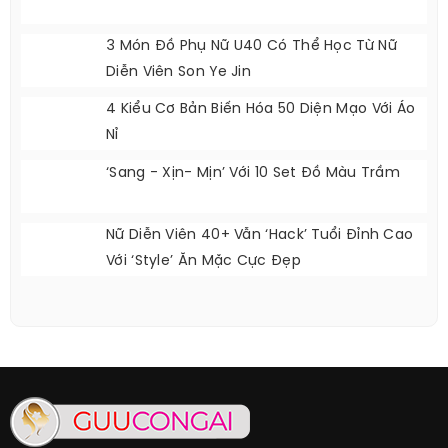
3 Món Đồ Phụ Nữ U40 Có Thể Học Từ Nữ
Diễn Viên Son Ye Jin
4 Kiểu Cơ Bản Biến Hóa 50 Diện Mạo Với Áo
Nỉ
‘Sang - Xịn- Mịn’ Với 10 Set Đồ Màu Trầm
Nữ Diễn Viên 40+ Vẫn ‘hack’ Tuổi Đỉnh Cao
Với ‘style’ Ăn Mặc Cực Đẹp