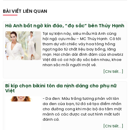
BÀI VIẾT LIÊN QUAN
Hà Anh bất ngờ kín đáo, “đọ sắc” bên Thúy Hạnh
Tại sự kiện này, siêu mẫu Hà Anh cũng
hội ngộ cựu mẫu – MC Thúy Hạnh. Cô tới
tham dự với chiếc váy hoa tông hồng
ngọt ngào từ chất liệu bay bổng, lãng
mạn. Hai chân dài đình đám của showbiz
Việt đã có cơ hội đọ sắc bên nhau, khoe
nhan sắc mỗi người một vẻ.
[Chi tiết...]
Bí kíp chọn bikini tôn da nịnh dáng cho phụ nữ
Việt
- Da đen: Màu trắng tương phản với làn
da đen của bạn, từ đó sẽ tạo điểm nhấn
cho đường cong khi mặc bộ áo tắm một
mảnh có các được cut out hình mắt lưới
đánh cá.
[Chi tiết...]