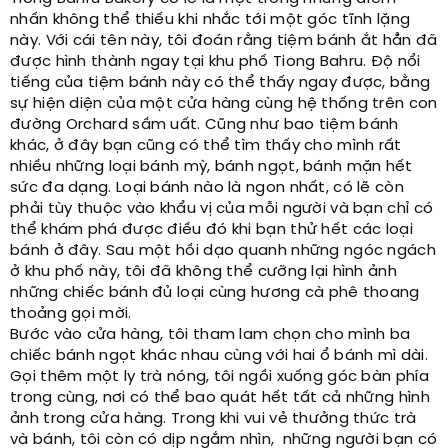
nhấn không thể thiếu khi nhắc tới một góc tĩnh lặng
này. Với cái tên này, tôi đoán rằng tiệm bánh ắt hẳn đã
được hình thành ngay tại khu phố Tiong Bahru. Độ nổi
tiếng của tiệm bánh này có thể thấy ngay được, bằng
sự hiện diện của một cửa hàng cùng hệ thống trên con
đường Orchard sầm uất. Cũng như bao tiệm bánh
khác, ở đây bạn cũng có thể tìm thấy cho mình rất
nhiều những loại bánh mỳ, bánh ngọt, bánh mặn hết
sức đa dạng. Loại bánh nào là ngon nhất, có lẽ còn
phải tùy thuộc vào khẩu vị của mỗi người và bạn chỉ có
thể khám phá được điều đó khi bạn thử hết các loại
bánh ở đây. Sau một hồi dạo quanh những ngóc ngách
ở khu phố này, tôi đã không thể cưỡng lại hình ảnh
những chiếc bánh đủ loại cùng hương cà phê thoang
thoảng gọi mời.
Bước vào cửa hàng, tôi tham lam chọn cho mình ba
chiếc bánh ngọt khác nhau cùng với hai ổ bánh mì dài.
Gọi thêm một ly trà nóng, tôi ngồi xuống góc bàn phía
trong cùng, nơi có thể bao quát hết tất cả những hình
ảnh trong cửa hàng. Trong khi vui vẻ thưởng thức trà
và bánh, tôi còn có dịp ngắm nhìn, những người bạn có