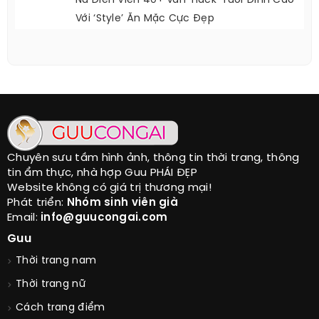
Nữ Diễn Viên 40+ Vẫn ‘hack’ Tuổi Đỉnh Cao
Với ‘style’ Ăn Mặc Cực Đẹp
Chuyên sưu tầm hình ảnh, thông tin thời trang, thông
tin ẩm thực, nhà hợp Guu PHÁI ĐẸP
Website không có giá trị thương mại!
Phát triển:
Nhóm sinh viên già
Email:
info@guucongai.com
Guu
Thời trang nam
Thời trang nữ