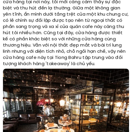
cửa hàng tại nơi này, tôi mới càng cảm thấy sự đặc
biệt và thu hút đến lạ thường. Giữa một không gian
yên tĩnh, ẩn mình dưới tầng trệt của một khu chung cư,
có lẽ chính sự đối lập được tạo nên từ ngoại thất có
phần sang trọng và xa xỉ của quán cafe này càng thu
hút tôi nhiều hơn. Cũng tại đây, cửa hàng được thiết
kế có phần khác biệt so với những cửa hàng cùng
thương hiệu. Vẫn với nội thất đẹp mắt và bài trí lung
linh nhưng với diện tích nhỏ, chỗ ngồi hạn chế, vậy nên
cửa hàng cafe này tại Tiong Bahru tập trung vào đối
tượng khách hàng 'takeaway' là chủ yếu.