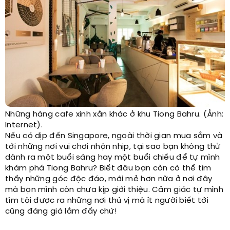
Những hàng cafe xinh xắn khác ở khu Tiong Bahru. (Ảnh:
Internet).
Nếu có dịp đến Singapore, ngoài thời gian mua sắm và
tới những nơi vui chơi nhộn nhịp, tại sao bạn không thử
dành ra một buổi sáng hay một buổi chiều để tự mình
khám phá Tiong Bahru? Biết đâu bạn còn có thể tìm
thấy những góc độc đáo, mới mẻ hơn nữa ở nơi đây
mà bọn mình còn chưa kịp giới thiệu. Cảm giác tự mình
tìm tòi được ra những nơi thú vị mà ít người biết tới
cũng đáng giá lắm đấy chứ!