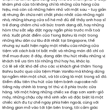
khám phá của tôi không chỉ là những cửa hàng cửa
hiệu, mà còn cả những hẻm nhỏ với mặt sau - tuy giản
dị nhưng ẩn chứa nét chất phác nhất của những ngôi
nhà, những khung cửa sổ hé mở đủ để thấy anh hoạ sĩ
trẻ đang chăm chú với bức tranh dang dở, hay những
hòm thư sắt xếp đặt ngay ngắn phía trước mỗi toà
nhà. Xuất phát điểm của Tiong Bahru là một trong
những khu dân cư lâu đời nhất tại Singapore, thế
nhưng sự xuất hiện ngày một nhiều của những cửa
tiệm với cách bài trí bắt mắt và những món đồ chỉ có
thể mua được ở đây, đang dần thu hút nhiều những vị
khách trẻ ưa tìm tòi những thứ hay ho, khác lạ.
Có lẽ sẽ rất khó để cho các vị khách ghé thăm Tiong
Bahru bước qua cửa tiệm Plain Vanilla mà không dừng
lại ngắm nhìn một chút, và tôi cũng là một trong số đó.
Điểm đầu tiên thu hút của tiệm bánh cupcake nổi
tiếng này chính là trang trí thú vị ở phía trước cửa
hàng. Với một hàng những chiếc xe đạp sơn xanh-giỏ
mây, những chậu cây nhỏ xinh xắn và đặc biệt là một
chiếc xích đu tự chế ngay phía hiên ngoài, cùng với
không gian mở vào tới tận bên trong, tôi cảm giác