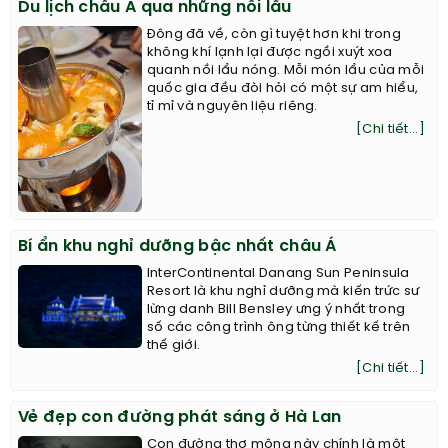
Du lịch châu Á qua những nồi lẩu
Đông đã về, còn gì tuyệt hơn khi trong
không khí lạnh lại được ngồi xuýt xoa
quanh nồi lẩu nóng. Mỗi món lẩu của mỗi
quốc gia đều đòi hỏi có một sự am hiểu,
tỉ mỉ và nguyên liệu riêng.
[Chi tiết...]
Bí ẩn khu nghỉ dưỡng bậc nhất châu Á
InterContinental Danang Sun Peninsula
Resort là khu nghỉ dưỡng mà kiến trức sư
lừng danh Bill Bensley ưng ý nhất trong
số các công trình ông từng thiết kế trên
thế giới.
[Chi tiết...]
Vẻ đẹp con đường phát sáng ở Hà Lan
Con đường thơ mộng này chính là một