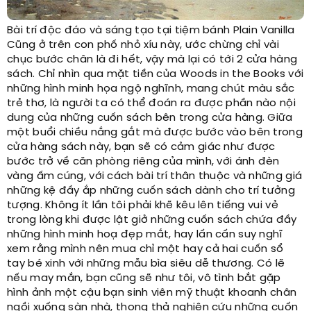
Bài trí độc đáo và sáng tạo tại tiệm bánh Plain Vanilla
Cũng ở trên con phố nhỏ xíu này, ước chừng chỉ vài
chục bước chân là đi hết, vậy mà lại có tới 2 cửa hàng
sách. Chỉ nhìn qua mặt tiền của Woods in the Books với
những hình minh họa ngộ nghĩnh, mang chút màu sắc
trẻ thơ, là người ta có thể đoán ra được phần nào nội
dung của những cuốn sách bên trong cửa hàng. Giữa
một buổi chiều nắng gắt mà được bước vào bên trong
cửa hàng sách này, bạn sẽ có cảm giác như được
bước trở về căn phòng riêng của mình, với ánh đèn
vàng ấm cúng, với cách bài trí thân thuộc và những giá
những kệ đầy ắp những cuốn sách dành cho trí tưởng
tượng. Không ít lần tôi phải khẽ kêu lên tiếng vui vẻ
trong lòng khi được lật giở những cuốn sách chứa đầy
những hình minh hoạ đẹp mắt, hay lấn cấn suy nghĩ
xem rằng mình nên mua chỉ một hay cả hai cuốn sổ
tay bé xinh với những mẫu bìa siêu dễ thương. Có lẽ
nếu may mắn, bạn cũng sẽ như tôi, vô tình bắt gặp
hình ảnh một cậu bạn sinh viên mỹ thuật khoanh chân
ngồi xuống sàn nhà, thong thả nghiên cứu những cuốn