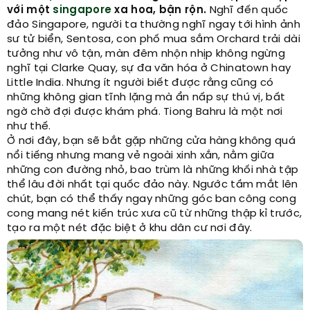
với một
singapore
xa hoa, bận rộn.
Nghĩ đến quốc
đảo Singapore, người ta thường nghĩ ngay tới hình ảnh
sư tử biển, Sentosa, con phố mua sắm Orchard trải dài
tưởng như vô tận, màn đêm nhộn nhịp không ngừng
nghĩ tại Clarke Quay, sự đa văn hóa ở Chinatown hay
Little India. Nhưng ít người biết được rằng cũng có
những không gian tĩnh lặng mà ẩn nấp sự thú vị, bất
ngờ chờ đợi được khám phá. Tiong Bahru là một nơi
như thế.
Ở nơi đây, bạn sẽ bắt gặp những cửa hàng không quá
nổi tiếng nhưng mang vẻ ngoài xinh xắn, nằm giữa
những con đường nhỏ, bao trùm là những khối nhà tập
thể lâu đời nhất tại quốc đảo này. Ngước tầm mắt lên
chút, bạn có thể thấy ngay những góc ban công cong
cong mang nét kiến trúc xưa cũ từ những thập kỉ trước,
tạo ra một nét đặc biệt ở khu dân cư nơi đây.