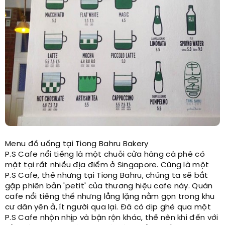
Menu đồ uống tại Tiong Bahru Bakery
P.S Cafe nổi tiếng là một chuỗi cửa hàng cà phê có
mặt tại rất nhiều địa điểm ở Singapore. Cũng là một
P.S Cafe, thế nhưng tại Tiong Bahru, chúng ta sẽ bắt
gặp phiên bản 'petit' của thương hiệu cafe này. Quán
cafe nổi tiếng thế nhưng lẳng lặng nằm gọn trong khu
cư dân yên ả, ít người qua lại. Đã có dịp ghé qua một
P.S Cafe nhộn nhịp và bận rộn khác, thế nên khi đến với