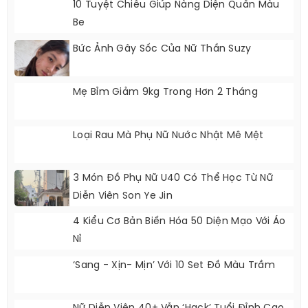
10 Tuyệt Chiêu Giúp Nàng Diện Quần Màu
Be
Bức Ảnh Gây Sốc Của Nữ Thần Suzy
Mẹ Bỉm Giảm 9kg Trong Hơn 2 Tháng
Loại Rau Mà Phụ Nữ Nước Nhật Mê Mệt
3 Món Đồ Phụ Nữ U40 Có Thể Học Từ Nữ
Diễn Viên Son Ye Jin
4 Kiểu Cơ Bản Biến Hóa 50 Diện Mạo Với Áo
Nỉ
‘Sang - Xịn- Mịn’ Với 10 Set Đồ Màu Trầm