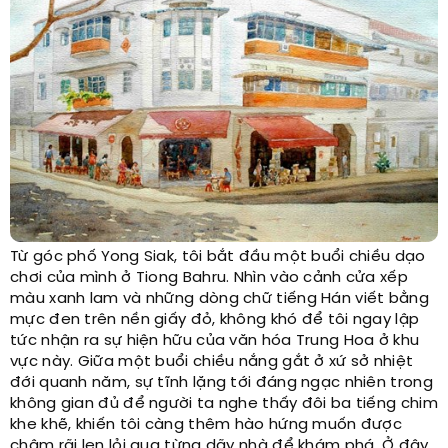
Từ góc phố Yong Siak, tôi bắt đầu một buổi chiều dạo
chơi của mình ở Tiong Bahru. Nhìn vào cảnh cửa xếp
màu xanh lam và những dòng chữ tiếng Hán viết bằng
mực đen trên nền giấy đỏ, không khó để tôi ngay lập
tức nhận ra sự hiện hữu của văn hóa Trung Hoa ở khu
vực này. Giữa một buổi chiều nắng gắt ở xứ sở nhiệt
đới quanh năm, sự tĩnh lặng tới đáng ngạc nhiên trong
không gian đủ để người ta nghe thấy đôi ba tiếng chim
khe khẽ, khiến tôi càng thêm hào hứng muốn được
chậm rãi len lỏi qua từng dãy nhà để khám phá. Ở đây,