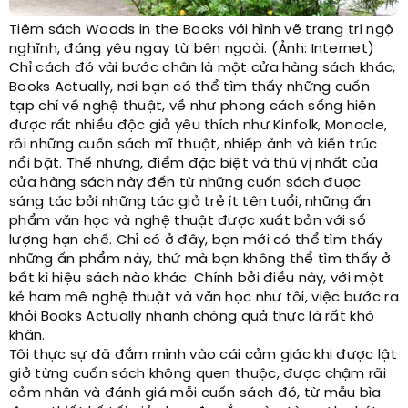
Tiệm sách Woods in the Books với hình vẽ trang trí ngộ
nghĩnh, đáng yêu ngay từ bên ngoài. (Ảnh: Internet)
Chỉ cách đó vài bước chân là một cửa hàng sách khác,
Books Actually, nơi bạn có thể tìm thấy những cuốn
tạp chí về nghệ thuật, về như phong cách sống hiện
được rất nhiều độc giả yêu thích như Kinfolk, Monocle,
rồi những cuốn sách mĩ thuật, nhiếp ảnh và kiến trúc
nổi bật. Thế nhưng, điểm đặc biệt và thú vị nhất của
cửa hàng sách này đến từ những cuốn sách được
sáng tác bởi những tác giả trẻ ít tên tuổi, những ấn
phẩm văn học và nghệ thuật được xuất bản với số
lượng hạn chế. Chỉ có ở đây, bạn mới có thể tìm thấy
những ấn phẩm này, thứ mà bạn không thể tìm thấy ở
bất kì hiệu sách nào khác. Chính bởi điều này, với một
kẻ ham mê nghệ thuật và văn học như tôi, việc bước ra
khỏi Books Actually nhanh chóng quả thực là rất khó
khăn.
Tôi thực sự đã đắm mình vào cái cảm giác khi được lật
giở từng cuốn sách không quen thuộc, được chậm rãi
cảm nhận và đánh giá mỗi cuốn sách đó, từ mẫu bìa