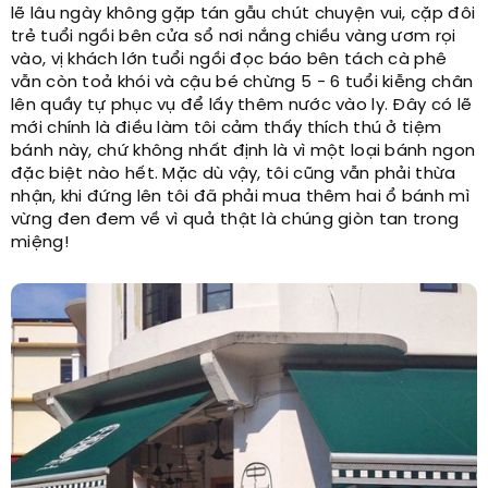
lẽ lâu ngày không gặp tán gẫu chút chuyện vui, cặp đôi
trẻ tuổi ngồi bên cửa sổ nơi nắng chiều vàng ươm rọi
vào, vị khách lớn tuổi ngồi đọc báo bên tách cà phê
vẫn còn toả khói và cậu bé chừng 5 - 6 tuổi kiễng chân
lên quầy tự phục vụ để lấy thêm nước vào ly. Đây có lẽ
mới chính là điều làm tôi cảm thấy thích thú ở tiệm
bánh này, chứ không nhất định là vì một loại bánh ngon
đặc biệt nào hết. Mặc dù vậy, tôi cũng vẫn phải thừa
nhận, khi đứng lên tôi đã phải mua thêm hai ổ bánh mì
vừng đen đem về vì quả thật là chúng giòn tan trong
miệng!