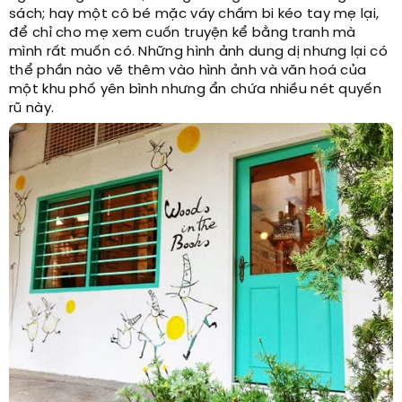
sách; hay một cô bé mặc váy chấm bi kéo tay mẹ lại,
để chỉ cho mẹ xem cuốn truyện kể bằng tranh mà
mình rất muốn có. Những hình ảnh dung dị nhưng lại có
thể phần nào vẽ thêm vào hình ảnh và văn hoá của
một khu phố yên bình nhưng ẩn chứa nhiều nét quyến
rũ này.