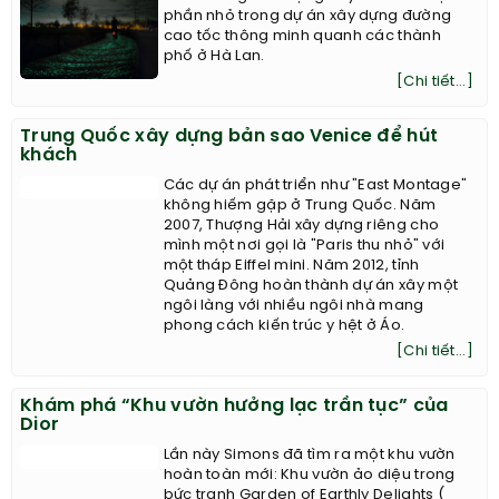
phần nhỏ trong dự án xây dựng đường
cao tốc thông minh quanh các thành
phố ở Hà Lan.
[Chi tiết...]
Trung Quốc xây dựng bản sao Venice để hút
khách
Các dự án phát triển như "East Montage"
không hiếm gặp ở Trung Quốc. Năm
2007, Thượng Hải xây dựng riêng cho
mình một nơi gọi là "Paris thu nhỏ" với
một tháp Eiffel mini. Năm 2012, tỉnh
Quảng Đông hoàn thành dự án xây một
ngôi làng với nhiều ngôi nhà mang
phong cách kiến trúc y hệt ở Áo.
[Chi tiết...]
Khám phá “Khu vườn hưởng lạc trần tục” của
Dior
Lần này Simons đã tìm ra một khu vườn
hoàn toàn mới: Khu vườn ảo diệu trong
bức tranh Garden of Earthly Delights (