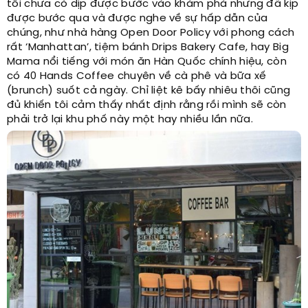
tôi chưa có dịp được bước vào khám phá nhưng đã kịp
được bước qua và được nghe về sự hấp dẫn của
chúng, như nhà hàng Open Door Policy với phong cách
rất ‘Manhattan’, tiệm bánh Drips Bakery Cafe, hay Big
Mama nổi tiếng với món ăn Hàn Quốc chính hiệu, còn
có 40 Hands Coffee chuyên về cà phê và bữa xế
(brunch) suốt cả ngày. Chỉ liệt kê bấy nhiêu thôi cũng
đủ khiến tôi cảm thấy nhất định rằng rồi mình sẽ còn
phải trở lại khu phố này một hay nhiều lần nữa.