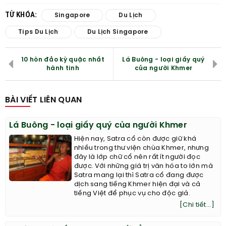
TỪ KHÓA:
Singapore
Du Lịch
Tips Du Lịch
Du Lịch Singapore
10 hòn đảo kỳ quặc nhất
Lá Buông - loại giấy quý
hành tinh
của người Khmer
BÀI VIẾT LIÊN QUAN
Lá Buông - loại giấy quý của người Khmer
Hiện nay, Satra cổ còn được giữ khá
nhiều trong thư viện chùa Khmer, nhưng
đây là lớp chữ cổ nên rất ít người đọc
được. Với những giá trị văn hóa to lớn mà
Satra mang lại thì Satra cổ đang được
dịch sang tiếng Khmer hiện đại và cả
tiếng Việt để phục vụ cho độc giả.
[Chi tiết...]