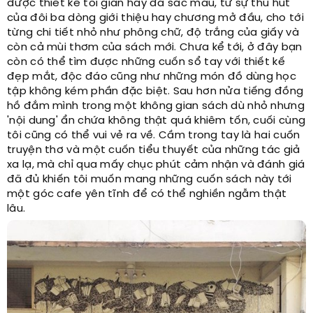
được thiết kế tối giản hay đa sắc màu, từ sự thu hút
của đôi ba dòng giới thiệu hay chương mở đầu, cho tới
từng chi tiết nhỏ như phông chữ, độ trắng của giấy và
còn cả mùi thơm của sách mới. Chưa kể tới, ở đây bạn
còn có thể tìm được những cuốn sổ tay với thiết kế
đẹp mắt, độc đáo cũng như những món đồ dùng học
tập không kém phần đặc biệt. Sau hơn nửa tiếng đồng
hồ đắm mình trong một không gian sách dù nhỏ nhưng
'nội dung' ẩn chứa không thật quá khiêm tốn, cuối cùng
tôi cũng có thể vui vẻ ra về. Cầm trong tay là hai cuốn
truyện thơ và một cuốn tiểu thuyết của những tác giả
xa lạ, mà chỉ qua mấy chục phút cảm nhận và đánh giá
đã đủ khiến tôi muốn mang những cuốn sách này tới
một góc cafe yên tĩnh để có thể nghiền ngẫm thật
lâu.