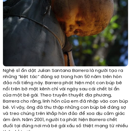
Nghệ sĩ ẩn dật Julian Santana Barrera là người tạo ra
những “kiệt tác” đáng sợ trong hơn 50 năm trên hòn
đảo nối tiếng này. Barrera phát hiện một con búp bê
nổi trên bờ mặt kênh chỉ vài ngày sau cái chết bí ẩn
của một bé gái. Theo truyền thuyết địa phương,
Barrera cho rằng, linh hồn của em đã nhập vào con búp
bê. Vì vậy, ông đã thu thập những con búp bê đáng sợ
và treo chúng trên khắp hòn đảo để xoa dịu cảm giác
ám ảnh. Năm 2001, người ta phát hiện Barrera chết
đuối tại đúng nơi mà bé gái xấu số thiệt mạng từ nhiều