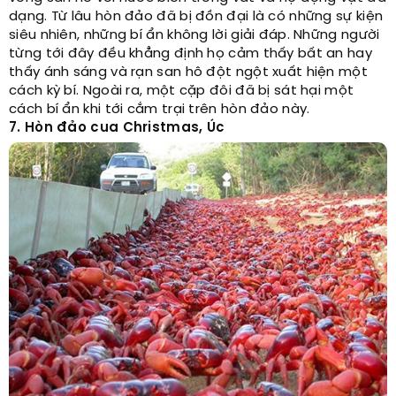
dạng. Từ lâu hòn đảo đã bị đồn đại là có những sự kiện
siêu nhiên, những bí ẩn không lời giải đáp. Những người
từng tới đây đều khẳng định họ cảm thấy bất an hay
thấy ánh sáng và rạn san hô đột ngột xuất hiện một
cách kỳ bí. Ngoài ra, một cặp đôi đã bị sát hại một
cách bí ẩn khi tới cắm trại trên hòn đảo này.
7. Hòn đảo cua Christmas, Úc