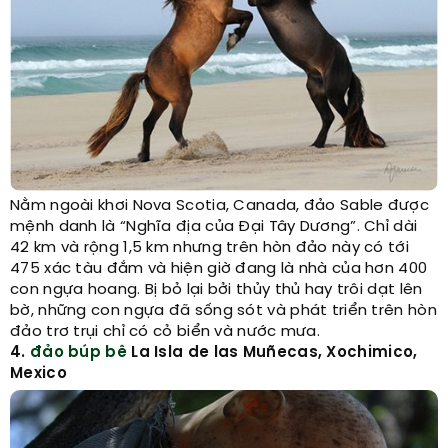
Nằm ngoài khơi Nova Scotia, Canada, đảo Sable được
mệnh danh là “Nghĩa địa của Đại Tây Dương”. Chỉ dài
42 km và rộng 1,5 km nhưng trên hòn đảo này có tới
475 xác tàu đắm và hiện giờ đang là nhà của hơn 400
con ngựa hoang. Bị bỏ lại bởi thủy thủ hay trôi dạt lên
bờ, những con ngựa đã sống sót và phát triển trên hòn
đảo trơ trụi chỉ có cỏ biển và nước mưa.
4.
đảo búp bê
La Isla de las Muñecas, Xochimico,
Mexico