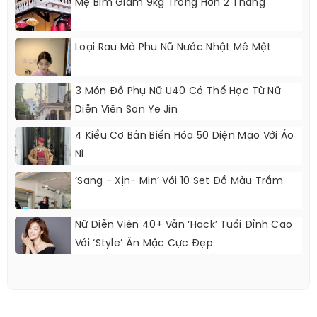
Mẹ Bỉm Giảm 9kg Trong Hơn 2 Tháng
Loại Rau Mà Phụ Nữ Nước Nhật Mê Mệt
3 Món Đồ Phụ Nữ U40 Có Thể Học Từ Nữ
Diễn Viên Son Ye Jin
4 Kiểu Cơ Bản Biến Hóa 50 Diện Mạo Với Áo
Nỉ
‘Sang - Xịn- Mịn’ Với 10 Set Đồ Màu Trầm
Nữ Diễn Viên 40+ Vẫn ‘hack’ Tuổi Đỉnh Cao
Với ‘style’ Ăn Mặc Cực Đẹp