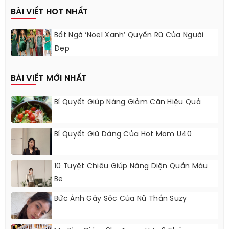
BÀI VIẾT HOT NHẤT
Bất Ngờ ‘Noel Xanh’ Quyến Rũ Của Người
Đẹp
BÀI VIẾT MỚI NHẤT
Bí Quyết Giúp Nàng Giảm Cân Hiệu Quả
Bí Quyết Giữ Dáng Của Hot Mom U40
10 Tuyệt Chiêu Giúp Nàng Diện Quần Màu
Be
Bức Ảnh Gây Sốc Của Nữ Thần Suzy