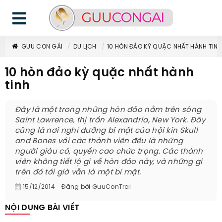
GUU CON GÁI
DU LỊCH
10 HÒN ĐẢO KỲ QUẶC NHẤT HÀNH TINH
10 hòn đảo kỳ quặc nhất hành
tinh
Đây là một trong những hòn đảo nằm trên sông
Saint Lawrence, thị trấn Alexandria, New York. Đây
cũng là nơi nghỉ dưỡng bí mật của hội kín Skull
and Bones với các thành viên đều là những
người giàu có, quyền cao chức trọng. Các thành
viên không tiết lộ gì về hòn đảo này, và những gì
trên đó tới giờ vẫn là một bí mật.
15/12/2014
Đăng bởi
GuuConTrai
NỘI DUNG BÀI VIẾT