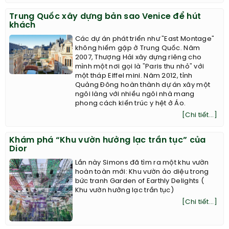
Trung Quốc xây dựng bản sao Venice để hút
khách
Các dự án phát triển như "East Montage"
không hiếm gặp ở Trung Quốc. Năm
2007, Thượng Hải xây dựng riêng cho
mình một nơi gọi là "Paris thu nhỏ" với
một tháp Eiffel mini. Năm 2012, tỉnh
Quảng Đông hoàn thành dự án xây một
ngôi làng với nhiều ngôi nhà mang
phong cách kiến trúc y hệt ở Áo.
[Chi tiết...]
Khám phá “Khu vườn hưởng lạc trần tục” của
Dior
Lần này Simons đã tìm ra một khu vườn
hoàn toàn mới: Khu vườn ảo diệu trong
bức tranh Garden of Earthly Delights (
Khu vườn hưởng lạc trần tục)
[Chi tiết...]