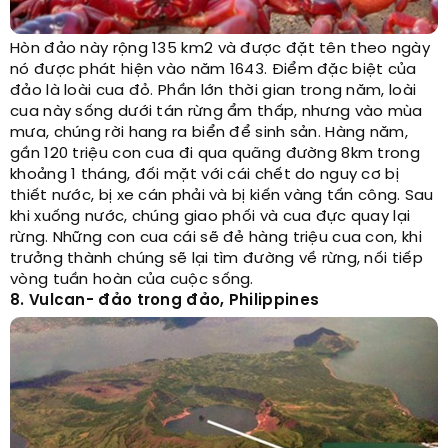
Hòn đảo này rộng 135 km2 và được đặt tên theo ngày
nó được phát hiện vào năm 1643. Điểm đặc biệt của
đảo là loài cua đỏ. Phần lớn thời gian trong năm, loài
cua này sống dưới tán rừng ẩm thấp, nhưng vào mùa
mưa, chúng rời hang ra biển để sinh sản. Hàng năm,
gần 120 triệu con cua đi qua quãng đường 8km trong
khoảng 1 tháng, đối mặt với cái chết do nguy cơ bị
thiết nước, bị xe cán phải và bị kiến vàng tấn công. Sau
khi xuống nước, chúng giao phối và cua đực quay lại
rừng. Những con cua cái sẽ đẻ hàng triệu cua con, khi
trưởng thành chúng sẽ lại tìm đường về rừng, nối tiếp
vòng tuần hoàn của cuộc sống.
8. Vulcan- đảo trong đảo, Philippines