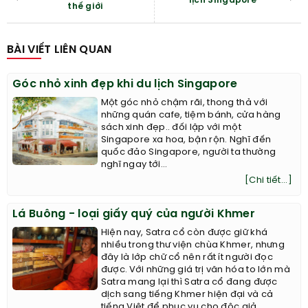
lịch Singapore
thế giới
BÀI VIẾT LIÊN QUAN
Góc nhỏ xinh đẹp khi du lịch Singapore
Một góc nhỏ chậm rãi, thong thả với
những quán cafe, tiệm bánh, cửa hàng
sách xinh đẹp.. đối lập với một
Singapore xa hoa, bận rộn. Nghĩ đến
quốc đảo Singapore, người ta thường
nghĩ ngay tới...
[Chi tiết...]
Lá Buông - loại giấy quý của người Khmer
Hiện nay, Satra cổ còn được giữ khá
nhiều trong thư viện chùa Khmer, nhưng
đây là lớp chữ cổ nên rất ít người đọc
được. Với những giá trị văn hóa to lớn mà
Satra mang lại thì Satra cổ đang được
dịch sang tiếng Khmer hiện đại và cả
tiếng Việt để phục vụ cho độc giả.