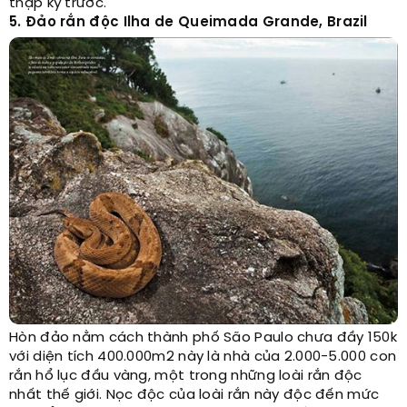
thập kỷ trước.
5. Đảo rắn độc Ilha de Queimada Grande, Brazil
Hòn đảo nằm cách thành phố São Paulo chưa đầy 150k
với diện tích 400.000m2 này là nhà của 2.000-5.000 con
rắn hổ lục đầu vàng, một trong những loài rắn độc
nhất thế giới. Nọc độc của loài rắn này độc đến mức