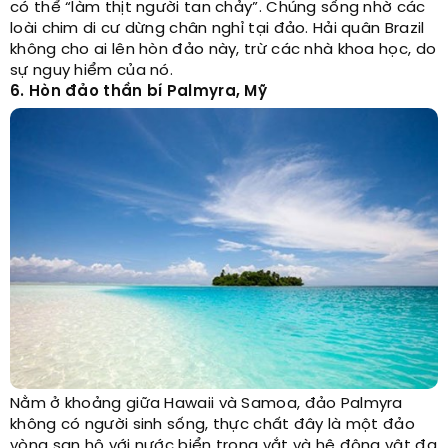
có thể “làm thịt người tan chảy”. Chúng sống nhờ các
loài chim di cư dừng chân nghỉ tại đảo. Hải quân Brazil
không cho ai lên hòn đảo này, trừ các nhà khoa học, do
sự nguy hiểm của nó.
6. Hòn đảo thần bí Palmyra, Mỹ
Nằm ở khoảng giữa Hawaii và Samoa, đảo Palmyra
không có người sinh sống, thực chất đây là một đảo
vòng san hô với nước biển trong vắt và hệ động vật đa