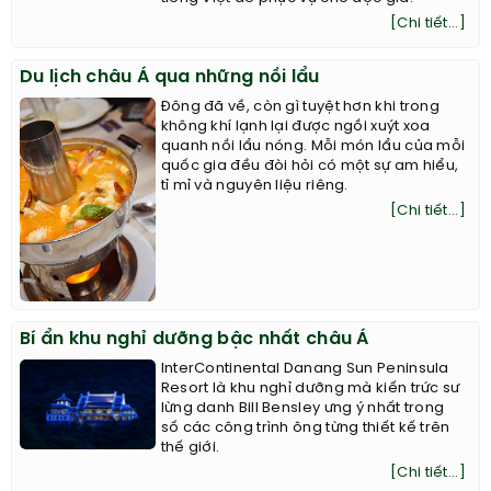
[Chi tiết...]
Du lịch châu Á qua những nồi lẩu
Đông đã về, còn gì tuyệt hơn khi trong
không khí lạnh lại được ngồi xuýt xoa
quanh nồi lẩu nóng. Mỗi món lẩu của mỗi
quốc gia đều đòi hỏi có một sự am hiểu,
tỉ mỉ và nguyên liệu riêng.
[Chi tiết...]
Bí ẩn khu nghỉ dưỡng bậc nhất châu Á
InterContinental Danang Sun Peninsula
Resort là khu nghỉ dưỡng mà kiến trức sư
lừng danh Bill Bensley ưng ý nhất trong
số các công trình ông từng thiết kế trên
thế giới.
[Chi tiết...]