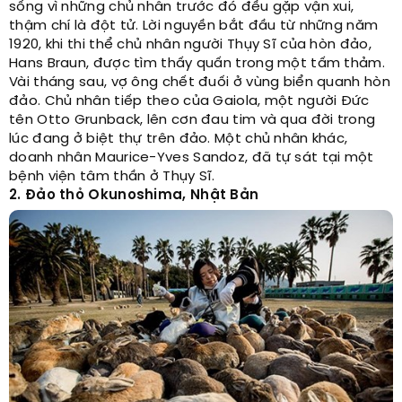
sống vì những chủ nhân trước đó đều gặp vận xui,
thậm chí là đột tử. Lời nguyền bắt đầu từ những năm
1920, khi thi thể chủ nhân người Thụy Sĩ của hòn đảo,
Hans Braun, được tìm thấy quấn trong một tấm thảm.
Vài tháng sau, vợ ông chết đuối ở vùng biển quanh hòn
đảo. Chủ nhân tiếp theo của Gaiola, một người Đức
tên Otto Grunback, lên cơn đau tim và qua đời trong
lúc đang ở biệt thự trên đảo. Một chủ nhân khác,
doanh nhân Maurice-Yves Sandoz, đã tự sát tại một
bệnh viện tâm thần ở Thụy Sĩ.
2. Đảo thỏ Okunoshima, Nhật Bản