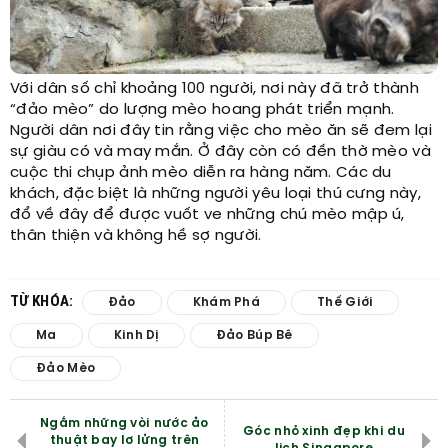
Với dân số chỉ khoảng 100 người, nơi này đã trở thành
“đảo mèo” do lượng mèo hoang phát triển mạnh.
Người dân nơi đây tin rằng việc cho mèo ăn sẽ đem lại
sự giàu có và may mắn. Ở đây còn có đền thờ mèo và
cuộc thi chụp ảnh mèo diễn ra hàng năm. Các du
khách, đặc biệt là những người yêu loại thú cưng này,
đổ về đây để được vuốt ve những chú mèo mập ú,
thân thiện và không hề sợ người.
TỪ KHÓA:
Đảo
Khám Phá
Thế Giới
Ma
Kinh Dị
Đảo Búp Bê
Đảo Mèo
Ngắm những vòi nước ảo
Góc nhỏ xinh đẹp khi du
thuật bay lơ lửng trên