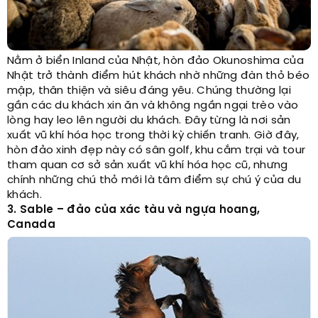
Nằm ở biển Inland của Nhật, hòn đảo Okunoshima của
Nhật trở thành điểm hút khách nhờ những đàn thỏ béo
mập, thân thiện và siêu đáng yêu. Chúng thường lại
gần các du khách xin ăn và không ngần ngại trèo vào
lòng hay leo lên người du khách. Đây từng là nơi sản
xuất vũ khí hóa học trong thời kỳ chiến tranh. Giờ đây,
hòn đảo xinh đẹp này có sân golf, khu cắm trại và tour
tham quan cơ sở sản xuất vũ khí hóa học cũ, nhưng
chính những chú thỏ mới là tâm điểm sự chú ý của du
khách.
3. Sable – đảo của xác tàu và ngựa hoang,
Canada