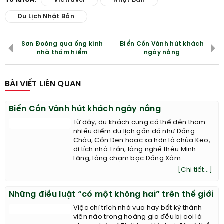
Vietravel
Nhật Bản
Du Lịch Nhật Bản
Sơn Đoòng qua ống kính
Biển Cồn Vành hút khách
nhà thám hiểm
ngày nắng
BÀI VIẾT LIÊN QUAN
Biển Cồn Vành hút khách ngày nắng
Từ đây, du khách cũng có thể đến thăm
nhiều điểm du lịch gần đó như Đồng
Châu, Cồn Đen hoặc xa hơn là chùa Keo,
di tích nhà Trần, làng nghề thêu Minh
Lãng, làng chạm bạc Đồng Xâm...
[Chi tiết...]
Những điều luật “có một không hai” trên thế giới
Việc chỉ trích nhà vua hay bất kỳ thành
viên nào trong hoàng gia đều bị coi là