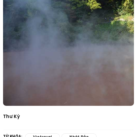
Thư Kỳ
TỪ KHÓA: