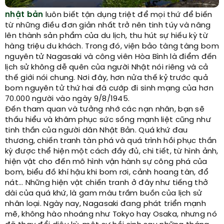
nhật bản
luôn biết tận dụng triệt để mọi thứ để biến
từ những điều đơn giản nhất trở nên tinh túy và nâng
lên thành sản phẩm của du lịch, thu hút sự hiếu kỳ từ
hàng triệu du khách. Trong đó, viện bảo tàng tàng bom
nguyên tử Nagasaki và công viên Hòa Bình là điểm đến
lịch sử không dễ quên của người Nhật nói riêng và cả
thế giới nói chung. Nơi đây, hơn nửa thế kỷ trước quả
bom nguyên tử thứ hai đã cướp đi sinh mạng của hơn
70.000 người vào ngày 9/8/1945.
Đến tham quan và tưởng nhớ các nạn nhân, bạn sẽ
thấu hiểu và khâm phục sức sống mạnh liệt cũng như
tinh thần của người dân Nhật Bản. Quá khứ đau
thương, chiến tranh tàn phá và quá trình hồi phục thần
kỳ được thể hiện một cách đầy đủ, chi tiết, từ hình ảnh,
hiện vật cho đến mô hình vận hành sự công phá của
bom, biểu đồ khí hậu khi bom rơi, cảnh hoang tàn, đổ
nát… Những hiện vật chiến tranh ở đây như tiếng thở
dài của quá khứ, là gam màu trầm buồn của lịch sử
nhân loại. Ngày nay, Nagasaki đang phát triển mạnh
mẽ, không hào nhoáng như Tokyo hay Osaka, nhưng nó