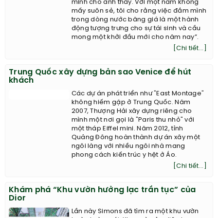
minh cho anh thấy. Với một năm không
mấy suôn sẻ, tôi cho rằng việc đắm mình
trong dòng nước băng giá là một hành
động tượng trưng cho sự tái sinh và cầu
mong một khởi đầu mới cho năm nay”.
[Chi tiết...]
Trung Quốc xây dựng bản sao Venice để hút
khách
Các dự án phát triển như "East Montage"
không hiếm gặp ở Trung Quốc. Năm
2007, Thượng Hải xây dựng riêng cho
mình một nơi gọi là "Paris thu nhỏ" với
một tháp Eiffel mini. Năm 2012, tỉnh
Quảng Đông hoàn thành dự án xây một
ngôi làng với nhiều ngôi nhà mang
phong cách kiến trúc y hệt ở Áo.
[Chi tiết...]
Khám phá “Khu vườn hưởng lạc trần tục” của
Dior
Lần này Simons đã tìm ra một khu vườn