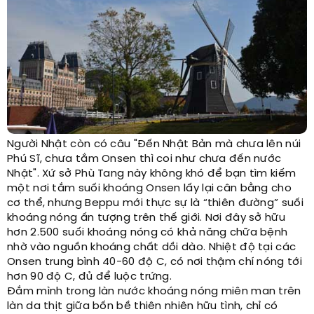
Người Nhật còn có câu "Đến Nhật Bản mà chưa lên núi
Phú Sĩ, chưa tắm Onsen thì coi như chưa đến nước
Nhật". Xứ sở Phù Tang này không khó để bạn tìm kiếm
một nơi tắm suối khoáng Onsen lấy lại cân bằng cho
cơ thể, nhưng Beppu mới thực sự là “thiên đường” suối
khoáng nóng ấn tượng trên thế giới. Nơi đây sở hữu
hơn 2.500 suối khoáng nóng có khả năng chữa bệnh
nhờ vào nguồn khoáng chất dồi dào. Nhiệt độ tại các
Onsen trung bình 40-60 độ C, có nơi thậm chí nóng tới
hơn 90 độ C, đủ để luộc trứng.
Đắm mình trong làn nước khoáng nóng miên man trên
làn da thịt giữa bốn bề thiên nhiên hữu tình, chỉ có