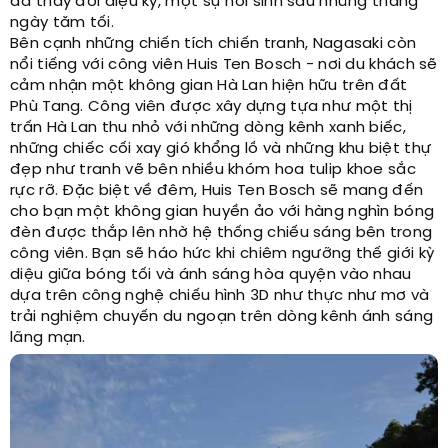
đã thay đổi diệu kỳ, một sự hồi sinh sau những tháng
ngày tăm tối.
Bên cạnh những chiến tích chiến tranh, Nagasaki còn
nổi tiếng với công viên Huis Ten Bosch - nơi du khách sẽ
cảm nhận một không gian Hà Lan hiện hữu trên đất
Phù Tang. Công viên được xây dựng tựa như một thị
trấn Hà Lan thu nhỏ với những dòng kênh xanh biếc,
những chiếc cối xay gió khổng lồ và những khu biệt thự
đẹp như tranh vẽ bên nhiều khóm hoa tulip khoe sắc
rực rỡ. Đặc biệt về đêm, Huis Ten Bosch sẽ mang đến
cho bạn một không gian huyền ảo với hàng nghìn bóng
đèn được thắp lên nhờ hệ thống chiếu sáng bên trong
công viên. Bạn sẽ háo hức khi chiêm ngưỡng thế giới kỳ
diệu giữa bóng tối và ánh sáng hòa quyện vào nhau
dựa trên công nghệ chiếu hình 3D như thực như mơ và
trải nghiệm chuyến du ngoạn trên dòng kênh ánh sáng
lãng mạn.