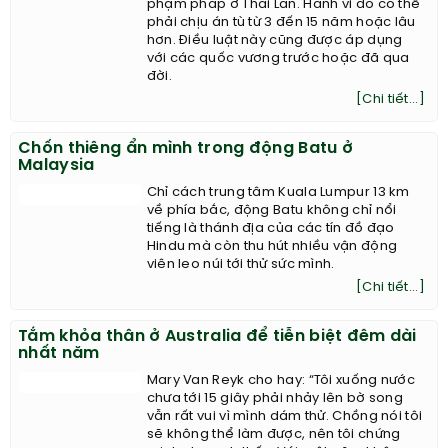
phạm pháp ở Thái Lan. Hành vi đó có thể
phải chịu án tù từ 3 đến 15 năm hoặc lâu
hơn. Điều luật này cũng được áp dụng
với các quốc vương trước hoặc đã qua
đời.
[Chi tiết...]
Chốn thiêng ẩn mình trong động Batu ở
Malaysia
Chỉ cách trung tâm Kuala Lumpur 13 km
về phía bắc, động Batu không chỉ nổi
tiếng là thánh địa của các tín đồ đạo
Hindu mà còn thu hút nhiều vận động
viên leo núi tới thử sức mình.
[Chi tiết...]
Tắm khỏa thân ở Australia để tiễn biệt đêm dài
nhất năm
Mary Van Reyk cho hay: “Tôi xuống nước
chưa tới 15 giây phải nhảy lên bờ song
vẫn rất vui vì mình dám thử. Chồng nói tôi
sẽ không thể làm được, nên tôi chứng