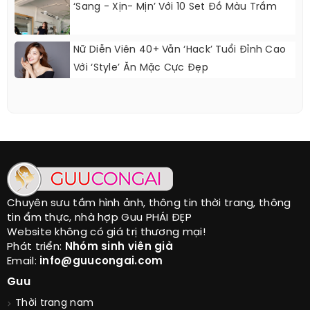
‘Sang - Xịn- Mịn’ Với 10 Set Đồ Màu Trầm
Nữ Diễn Viên 40+ Vẫn ‘hack’ Tuổi Đỉnh Cao
Với ‘style’ Ăn Mặc Cực Đẹp
Chuyên sưu tầm hình ảnh, thông tin thời trang, thông
tin ẩm thực, nhà hợp Guu PHÁI ĐẸP
Website không có giá trị thương mại!
Phát triển:
Nhóm sinh viên già
Email:
info@guucongai.com
Guu
Thời trang nam