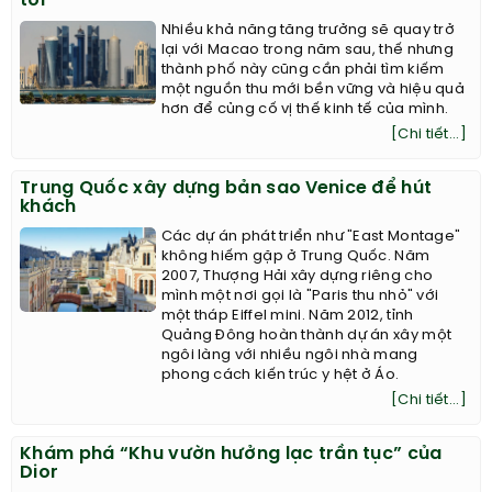
tới
Nhiều khả năng tăng trưởng sẽ quay trở
lại với Macao trong năm sau, thế nhưng
thành phố này cũng cần phải tìm kiếm
một nguồn thu mới bền vững và hiệu quả
hơn để củng cố vị thế kinh tế của mình.
[Chi tiết...]
Trung Quốc xây dựng bản sao Venice để hút
khách
Các dự án phát triển như "East Montage"
không hiếm gặp ở Trung Quốc. Năm
2007, Thượng Hải xây dựng riêng cho
mình một nơi gọi là "Paris thu nhỏ" với
một tháp Eiffel mini. Năm 2012, tỉnh
Quảng Đông hoàn thành dự án xây một
ngôi làng với nhiều ngôi nhà mang
phong cách kiến trúc y hệt ở Áo.
[Chi tiết...]
Khám phá “Khu vườn hưởng lạc trần tục” của
Dior