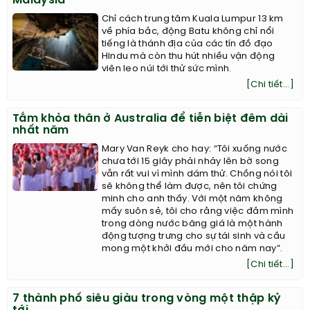
Malaysia
Chỉ cách trung tâm Kuala Lumpur 13 km
về phía bắc, động Batu không chỉ nổi
tiếng là thánh địa của các tín đồ đạo
Hindu mà còn thu hút nhiều vận động
viên leo núi tới thử sức mình.
[Chi tiết...]
Tắm khỏa thân ở Australia để tiễn biệt đêm dài
nhất năm
Mary Van Reyk cho hay: “Tôi xuống nước
chưa tới 15 giây phải nhảy lên bờ song
vẫn rất vui vì mình dám thử. Chồng nói tôi
sẽ không thể làm được, nên tôi chứng
minh cho anh thấy. Với một năm không
mấy suôn sẻ, tôi cho rằng việc đắm mình
trong dòng nước băng giá là một hành
động tượng trưng cho sự tái sinh và cầu
mong một khởi đầu mới cho năm nay”.
[Chi tiết...]
7 thành phố siêu giàu trong vòng một thập kỷ