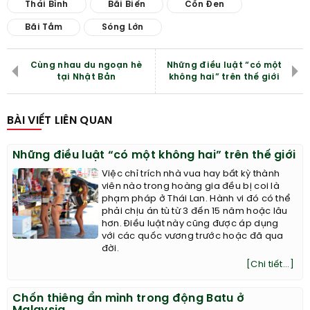
Thái Bình
Bãi Biển
Cồn Đen
Bãi Tắm
Sóng Lớn
Cùng nhau du ngoạn hè
Những điều luật “có một
tại Nhật Bản
không hai” trên thế giới
BÀI VIẾT LIÊN QUAN
Những điều luật “có một không hai” trên thế giới
Việc chỉ trích nhà vua hay bất kỳ thành
viên nào trong hoàng gia đều bị coi là
phạm pháp ở Thái Lan. Hành vi đó có thể
phải chịu án tù từ 3 đến 15 năm hoặc lâu
hơn. Điều luật này cũng được áp dụng
với các quốc vương trước hoặc đã qua
đời.
[Chi tiết...]
Chốn thiêng ẩn mình trong động Batu ở