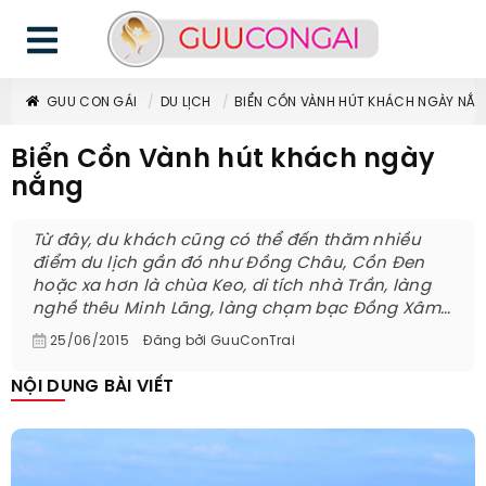
GUU CON GÁI
DU LỊCH
BIỂN CỒN VÀNH HÚT KHÁCH NGÀY NẮ
Biển Cồn Vành hút khách ngày
nắng
Từ đây, du khách cũng có thể đến thăm nhiều
điểm du lịch gần đó như Đồng Châu, Cồn Đen
hoặc xa hơn là chùa Keo, di tích nhà Trần, làng
nghề thêu Minh Lãng, làng chạm bạc Đồng Xâm...
25/06/2015
Đăng bởi
GuuConTrai
NỘI DUNG BÀI VIẾT