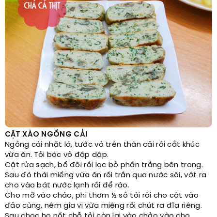
CẬT XÀO NGỒNG CẢI
Ngồng cải nhặt lá, tước vỏ trên thân cải rồi cắt khúc
vừa ăn. Tỏi bóc vỏ đập dập.
Cật rửa sạch, bổ đôi rồi lọc bỏ phần trắng bên trong.
Sau đó thái miếng vừa ăn rồi trần qua nước sôi, vớt ra
cho vào bát nước lạnh rồi để ráo.
Cho mỡ vào chảo, phi thơm ½ số tỏi rồi cho cật vào
đảo cùng, nêm gia vị vừa miệng rồi chút ra đĩa riêng.
Sau choc ho nốt chỗ tỏi còn lại vào chảo vào cho