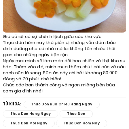
Giá cả sẽ có sự chênh lệch giữa các khu vực
Thực đơn hôm nay khá giản dị nhưng vẫn đảm bảo
dinh dưỡng cho cả nhà mà lại không tốn nhiều thời
gian cho những ngày bận rộn.
Ngày mai mình sẽ làm món dồi heo chiên và thịt kho su
hào. Thêm vào đó, mình mua thêm chút cải cúc về nấu
canh nữa là xong. Bữa ăn này chỉ hết khoảng 80.000
đồng và 70 phút chế biến!
Chúc các bạn thành công và ngon miệng bên bữa
cơm gia đình nhé!
TỪ KHÓA:
Thuc Don Bua Chieu Hang Ngay
Thuc Don Hang Ngay
Thuc Don
Thuc Don Moi Ngay
Thuc Don Hom Nay