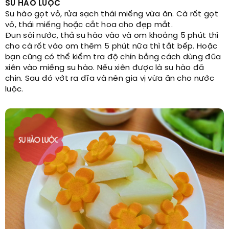
SU HÀO LUỘC
Su hào gọt vỏ, rửa sạch thái miếng vừa ăn. Cà rốt gọt
vỏ, thái miếng hoặc cắt hoa cho đẹp mắt.
Đun sôi nước, thả su hào vào và om khoảng 5 phút thì
cho cà rốt vào om thêm 5 phút nữa thì tắt bếp. Hoặc
bạn cũng có thể kiểm tra độ chín bằng cách dùng đũa
xiên vào miếng su hào. Nếu xiên được là su hào đã
chin. Sau đó vớt ra đĩa và nên gia vị vừa ăn cho nước
luộc.