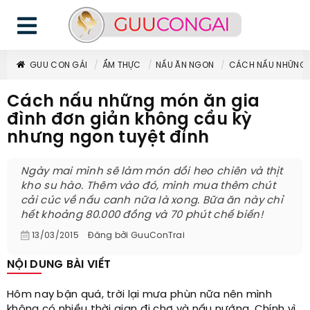
GUU CON GÁI
ẨM THỰC
NẤU ĂN NGON
CÁCH NẤU NHỮNG M
Cách nấu những món ăn gia
đình đơn giản không cầu kỳ
nhưng ngon tuyệt đỉnh
Ngày mai mình sẽ làm món dồi heo chiên và thịt
kho su hào. Thêm vào đó, mình mua thêm chút
cải cúc về nấu canh nữa là xong. Bữa ăn này chỉ
hết khoảng 80.000 đồng và 70 phút chế biến!
13/03/2015
Đăng bởi
GuuConTrai
NỘI DUNG BÀI VIẾT
Hôm nay bận quá, trời lại mưa phùn nữa nên mình
không có nhiều thời gian đi chợ và nấu nướng. Chính vì