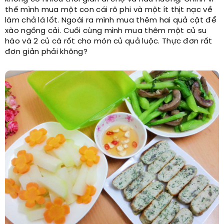
thế mình mua một con cái rô phi và một ít thịt nạc về
làm chả lá lốt. Ngoài ra mình mua thêm hai quả cật để
xào ngồng cải. Cuối cùng mình mua thêm một củ su
hào và 2 củ cà rốt cho món củ quả luộc. Thực đơn rất
đơn giản phải không?