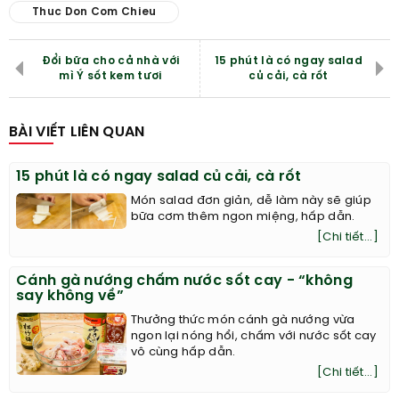
Thuc Don Com Chieu
Đổi bữa cho cả nhà với
15 phút là có ngay salad
mì Ý sốt kem tươi
củ cải, cà rốt
BÀI VIẾT LIÊN QUAN
15 phút là có ngay salad củ cải, cà rốt
Món salad đơn giản, dễ làm này sẽ giúp
bữa cơm thêm ngon miệng, hấp dẫn.
[Chi tiết...]
Cánh gà nướng chấm nước sốt cay - “không
say không về”
Thưởng thức món cánh gà nướng vừa
ngon lại nóng hổi, chấm với nước sốt cay
vô cùng hấp dẫn.
[Chi tiết...]