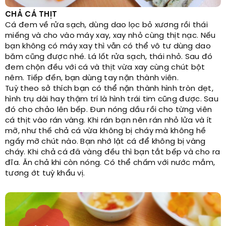
CHẢ CÁ THỊT
Cá đem về rửa sạch, dùng dao lọc bỏ xương rồi thái
miếng và cho vào máy xay, xay nhỏ cùng thịt nạc. Nếu
bạn không có máy xay thì vẫn có thể vô tư dùng dao
băm cũng được nhé. Lá lốt rửa sạch, thái nhỏ. Sau đó
đem chộn đều với cá và thịt vừa xay cùng chút bột
nêm. Tiếp đến, bạn dùng tay nặn thành viên.
Tuỳ theo sở thích bạn có thể nặn thành hình tròn dẹt,
hình trụ dài hay thậm trí là hình trái tim cũng được. Sau
đó cho chảo lên bếp. Đun nóng dầu rồi cho từng viên
cá thịt vào rán vàng. Khi rán bạn nên rán nhỏ lửa và ít
mỡ, như thế chả cá vừa không bị cháy mà không hề
ngấy mỡ chút nào. Bạn nhớ lật cá để không bị vàng
cháy. Khi chả cá đã vàng đều thì bạn tắt bếp và cho ra
đĩa. Ăn chả khi còn nóng. Có thể chấm với nước mắm,
tương ớt tuỳ khẩu vị.