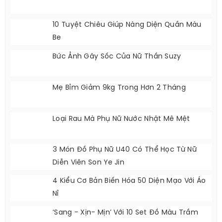
10 Tuyệt Chiêu Giúp Nàng Diện Quần Màu
Be
Bức Ảnh Gây Sốc Của Nữ Thần Suzy
Mẹ Bỉm Giảm 9kg Trong Hơn 2 Tháng
Loại Rau Mà Phụ Nữ Nước Nhật Mê Mệt
3 Món Đồ Phụ Nữ U40 Có Thể Học Từ Nữ
Diễn Viên Son Ye Jin
4 Kiểu Cơ Bản Biến Hóa 50 Diện Mạo Với Áo
Nỉ
‘Sang - Xịn- Mịn’ Với 10 Set Đồ Màu Trầm