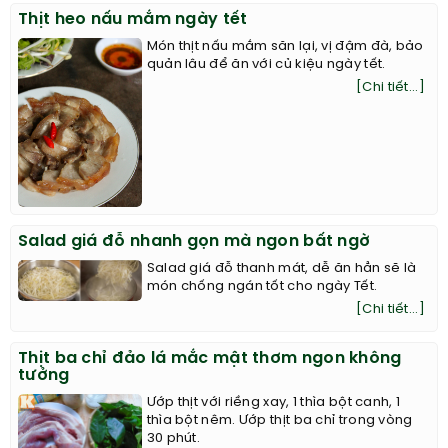
Thịt heo nấu mắm ngày tết
Món thịt nấu mắm săn lại, vị đậm đà, bảo
quản lâu để ăn với củ kiệu ngày tết.
[Chi tiết...]
Salad giá đỗ nhanh gọn mà ngon bất ngờ
Salad giá đỗ thanh mát, dễ ăn hẳn sẽ là
món chống ngán tốt cho ngày Tết.
[Chi tiết...]
Thịt ba chỉ đảo lá mắc mật thơm ngon không
tưởng
Ướp thịt với riềng xay, 1 thìa bột canh, 1
thìa bột nêm. Ướp thịt ba chỉ trong vòng
30 phút.