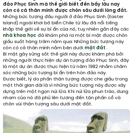
đảo Phục Sinh mà thế giới biết đến bấy lâu nay
còn có cả thân mình được chôn sâu dưới lòng đất.
Những bức tượng đầu người ở đảo Phục Sinh (Easter
Island) ngoài khơi bờ biển Chile từ lâu đã nổi tiếng
khắp thế giới về sự bí ẩn của nó, tuy nhiên gần đây các
nhà khoa học
đã khám phá ra một bí mật được chôn
giấu suốt hàng trăm năm qua: Những bức tượng này
còn có cả thân mình nằm bên dưới
mặt đất
.
Bí mật gây sửng sốt thế giới này được khám phá bởi
những người thực hiện dự án tượng đảo Phục Sinh, đây
là một dự án được thực hiện từ năm 1982 nhằm chăm
sóc những bức tượng bí ẩn trên hòn đảo này.
Được biết, lý do phần thân tượng được che giấu trong
một thời gian dài là vì những bức tượng này được xây
dựng trên một ngọn núi lửa. Khi núi lửa phun trào, dung
nham của nó đã phủ lên tượng đến tận phần cổ và
chôn vùi thân tượng sâu dưới mặt đất.