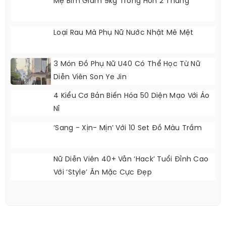
Mẹ Bỉm Giảm 9kg Trong Hơn 2 Tháng
Loại Rau Mà Phụ Nữ Nước Nhật Mê Mệt
3 Món Đồ Phụ Nữ U40 Có Thể Học Từ Nữ
Diễn Viên Son Ye Jin
4 Kiểu Cơ Bản Biến Hóa 50 Diện Mạo Với Áo
Nỉ
‘Sang - Xịn- Mịn’ Với 10 Set Đồ Màu Trầm
Nữ Diễn Viên 40+ Vẫn ‘hack’ Tuổi Đỉnh Cao
Với ‘style’ Ăn Mặc Cực Đẹp