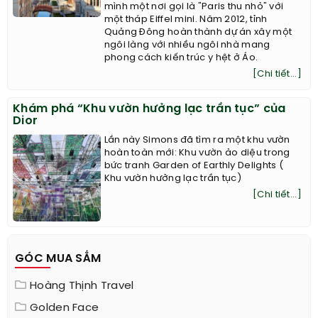
mình một nơi gọi là "Paris thu nhỏ" với
một tháp Eiffel mini. Năm 2012, tỉnh
Quảng Đông hoàn thành dự án xây một
ngôi làng với nhiều ngôi nhà mang
phong cách kiến trúc y hệt ở Áo.
[Chi tiết...]
Khám phá “Khu vườn hưởng lạc trần tục” của
Dior
Lần này Simons đã tìm ra một khu vườn
hoàn toàn mới: Khu vườn ảo diệu trong
bức tranh Garden of Earthly Delights (
Khu vườn hưởng lạc trần tục)
[Chi tiết...]
GÓC MUA SẮM
Hoàng Thịnh Travel
Golden Face