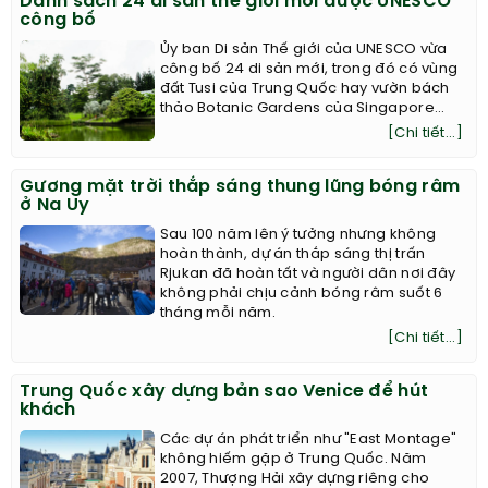
Danh sách 24 di sản thế giới mới được UNESCO
công bố
Ủy ban Di sản Thế giới của UNESCO vừa
công bố 24 di sản mới, trong đó có vùng
đất Tusi của Trung Quốc hay vườn bách
thảo Botanic Gardens của Singapore...
[Chi tiết...]
Gương mặt trời thắp sáng thung lũng bóng râm
ở Na Uy
Sau 100 năm lên ý tưởng nhưng không
hoàn thành, dự án thắp sáng thị trấn
Rjukan đã hoàn tất và người dân nơi đây
không phải chịu cảnh bóng râm suốt 6
tháng mỗi năm.
[Chi tiết...]
Trung Quốc xây dựng bản sao Venice để hút
khách
Các dự án phát triển như "East Montage"
không hiếm gặp ở Trung Quốc. Năm
2007, Thượng Hải xây dựng riêng cho