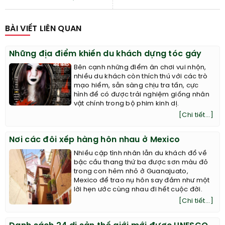
BÀI VIẾT LIÊN QUAN
Những địa điểm khiến du khách dựng tóc gáy
Bên cạnh những điểm ăn chơi vui nhộn,
nhiều du khách còn thích thú với các trò
mạo hiểm, sẵn sàng chịu tra tấn, cực
hình để có được trải nghiệm giống nhân
vật chính trong bộ phim kinh dị.
[Chi tiết...]
Nơi các đôi xếp hàng hôn nhau ở Mexico
Nhiều cặp tình nhân lẫn du khách đổ về
bậc cầu thang thứ ba được sơn màu đỏ
trong con hẻm nhỏ ở Guanajuato,
Mexico để trao nụ hôn say đắm như một
lời hẹn ước cùng nhau đi hết cuộc đời.
[Chi tiết...]