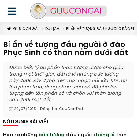
GUU CON GÁI
DU LỊCH
BÍ ẨN VỀ TƯỢNG ĐẦU NGƯỜI Ở ĐẢO PH
Bí ẩn về tượng đầu người ở đảo
Phục Sinh có thân nằm dưới đất
Được biết, lý do phần thân tượng được che giấu
trong một thời gian dài là vì những bức tượng
này được xây dựng trên một ngọn núi lửa. Khi núi
lửa phun trào, dung nham của nó đã phủ lên
tượng đến tận phần cổ và chôn vùi thân tượng
sâu dưới mặt đất.
20/07/2015
Đăng bởi
GuuConTrai
NỘI DUNG BÀI VIẾT
Hoá ra những
bức tượng
đầu người
khổng lồ
trên