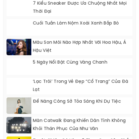
7 Kiểu Sneaker Được Ưa Chuộng Nhất Mọi
Thời Đại
Cuối Tuần Làm Nộm Xoài Xanh Bắp Bò
Màu Son Môi Nào Hợp Nhất Với Hoa Hậu, Á
Hậu Việt
5 Ngày Nổi Bật Cùng Vàng Chanh
‘Lạc Trôi’ Trong Vẻ Đẹp “cổ Trang” Của Đà
Lạt
Để Nàng Công Sở Tỏa Sáng Khi Dự Tiệc
Màn Catwalk Đang Khiến Dân Tình Không
Khỏi Thán Phục Của Như Vân