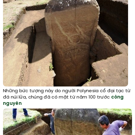
Những bức tượng này do người Polynesia cổ đại tạc từ
đá núi lửa, chúng đã có mặt từ năm 100 trước
công
nguyên