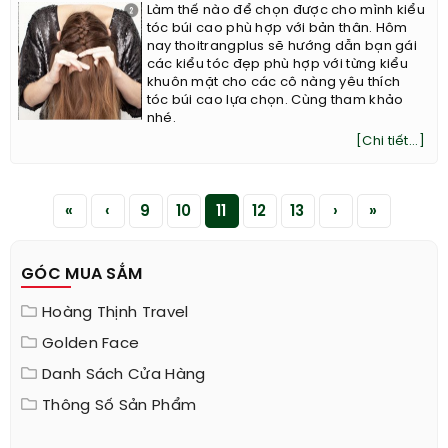
Làm thế nào để chọn được cho mình kiểu
tóc búi cao phù hợp với bản thân. Hôm
nay thoitrangplus sẽ hướng dẫn bạn gái
các kiểu tóc đẹp phù hợp với từng kiểu
khuôn mặt cho các cô nàng yêu thích
tóc búi cao lựa chọn. Cùng tham khảo
nhé.
[Chi tiết...]
«
‹
9
10
11
12
13
›
»
GÓC MUA SẮM
Hoàng Thịnh Travel
Golden Face
Danh Sách Cửa Hàng
Thông Số Sản Phẩm