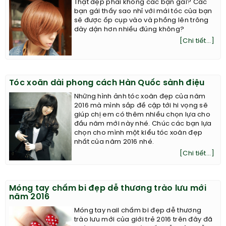
Thật đẹp phải không các bạn gái? Các
bạn gái thấy sao nhỉ với mái tóc của bạn
sẽ được ốp cụp vào và phồng lên trông
dày dặn hơn nhiều đúng không?
[Chi tiết...]
Tóc xoăn dài phong cách Hàn Quốc sành điệu
Những hình ảnh tóc xoăn đẹp của năm
2016 mà mình sắp đề cập tới hi vọng sẽ
giúp chị em có thêm nhiều chọn lựa cho
đầu năm mới này nhé. Chúc các bạn lựa
chọn cho mình một kiểu tóc xoăn đẹp
nhất của năm 2016 nhé.
[Chi tiết...]
Móng tay chấm bi đẹp dễ thương trào lưu mới
năm 2016
Móng tay nail chấm bi đẹp dễ thương
trào lưu mới của giới trẻ 2016 trên đây đã