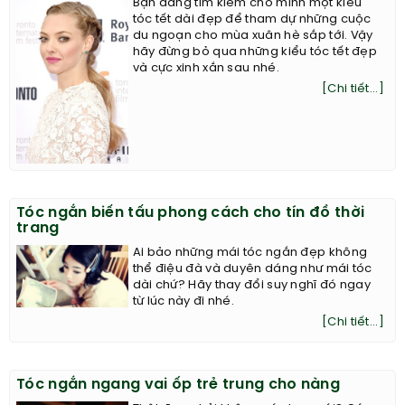
Bạn đang tìm kiếm cho mình một kiểu
tóc tết dài đẹp để tham dự những cuộc
du ngoạn cho mùa xuân hè sắp tới. Vậy
hãy đừng bỏ qua những kiểu tóc tết đẹp
và cực xinh xắn sau nhé.
[Chi tiết...]
Tóc ngắn biến tấu phong cách cho tín đồ thời
trang
Ai bảo những mái tóc ngắn đẹp không
thể điệu đà và duyên dáng như mái tóc
dài chứ? Hãy thay đổi suy nghĩ đó ngay
từ lúc này đi nhé.
[Chi tiết...]
Tóc ngắn ngang vai ốp trẻ trung cho nàng