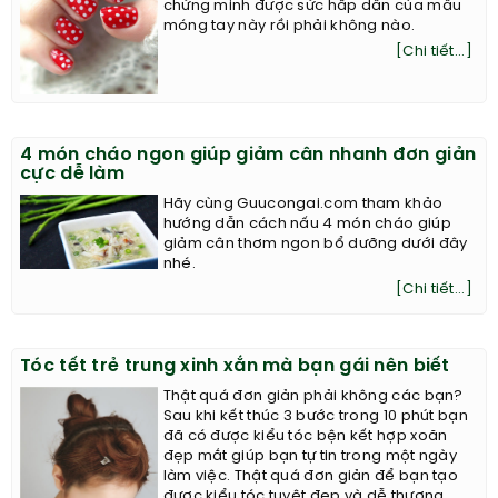
chứng minh được sức hấp dẫn của mẫu
móng tay này rồi phải không nào.
[Chi tiết...]
4 món cháo ngon giúp giảm cân nhanh đơn giản
cực dễ làm
Hãy cùng Guucongai.com tham khảo
hướng dẫn cách nấu 4 món cháo giúp
giảm cân thơm ngon bổ dưỡng dưới đây
nhé.
[Chi tiết...]
Tóc tết trẻ trung xinh xắn mà bạn gái nên biết
Thật quá đơn giản phải không các bạn?
Sau khi kết thúc 3 bước trong 10 phút bạn
đã có được kiểu tóc bện kết hợp xoăn
đẹp mắt giúp bạn tự tin trong một ngày
làm việc. Thật quá đơn giản để bạn tạo
được kiểu tóc tuyệt đẹp và dễ thương