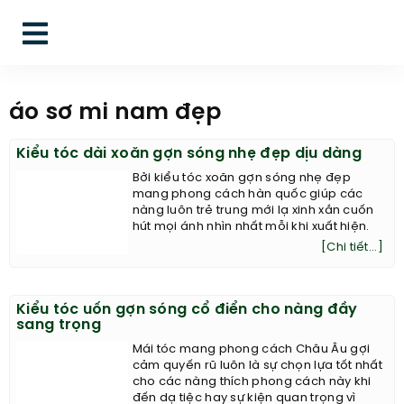
áo sơ mi nam đẹp
Kiểu tóc dài xoăn gợn sóng nhẹ đẹp dịu dàng
Bởi kiểu tóc xoăn gợn sóng nhẹ đẹp
mang phong cách hàn quốc giúp các
nàng luôn trẻ trung mới lạ xinh xắn cuốn
hút mọi ánh nhìn nhất mỗi khi xuất hiện.
[Chi tiết...]
Kiểu tóc uốn gợn sóng cổ điển cho nàng đầy
sang trọng
Mái tóc mang phong cách Châu Âu gợi
cảm quyến rũ luôn là sự chọn lựa tốt nhất
cho các nàng thích phong cách này khi
đến dạ tiệc hay sự kiện quan trọng vì