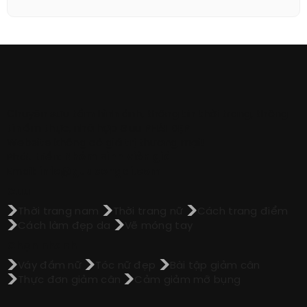
Chuyên sưu tầm hình ảnh, thông tin thời trang, thông
tin ẩm thực, nhà hợp Guu PHÁI ĐẸP
Website không có giá trị thương mại!
Phát triển:
Nhóm sinh viên già
Email:
info@guucongai.com
Guu
Thời trang nam
Thời trang nữ
Cách trang điểm
Cách làm đẹp da
Vẽ móng tay