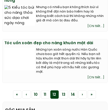
nóng
Nhưng có nhiều bạn không thích búi vì
không thể đội nón bảo hiểm hay là
không biết cách búi thì không những nhìn
già đi mà còn bị đau đầu.
[Chi tiết...]
Tóc uốn xoăn đẹp cho nàng khuôn mặt dài
Những lọn xoăn sóng nước Hàn Quốc
chưa bao giờ hết quyến rũ. Nếu bạn sở
hữu khuôn mặt thon dài thì hãy tự tin lên
bởi đây là một trong số những kiểu tóc
có thể phù hợp với hầu hết các gương
mặt.
[Chi tiết...]
«
‹
10
11
12
13
14
›
»