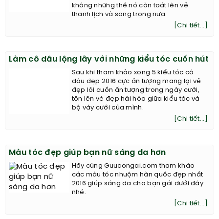
không những thế nó còn toát lên vẻ
thanh lịch và sang trọng nữa.
[Chi tiết...]
Làm cô dâu lộng lẫy với những kiểu tóc cuốn hút
Sau khi tham khảo xong 5 kiểu tóc cô
dâu đẹp 2016 cực ấn tượng mang lại vẻ
đẹp lôi cuốn ấn tượng trong ngày cưới,
tôn lên vẻ đẹp hài hòa giữa kiểu tóc và
bộ váy cưới của mình.
[Chi tiết...]
Màu tóc đẹp giúp bạn nữ sáng da hơn
Hãy cùng Guucongai.com tham khảo
các màu tóc nhuộm hàn quốc đẹp nhất
2016 giúp sáng da cho bạn gái dưới đây
nhé.
[Chi tiết...]