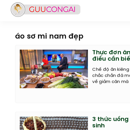
áo sơ mi nam đẹp
Thực đơn ăn
điều cần biế
Chế độ ăn kiêng
chắc chắn đã ma
về giảm cân mà 
3 thức uống
sinh