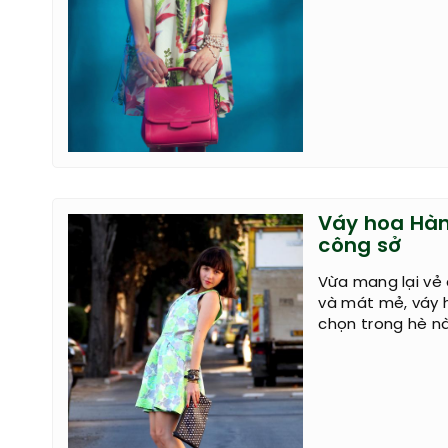
Váy hoa Hà
công sở
Vừa mang lại vẻ 
và mát mẻ, váy h
chọn trong hè n