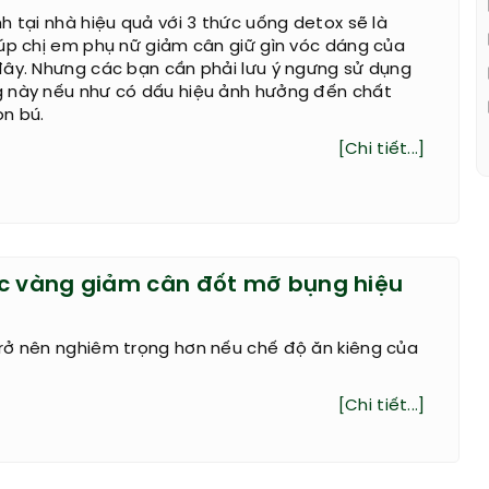
h tại nhà hiệu quả với 3 thức uống detox sẽ là
úp chị em phụ nữ giảm cân giữ gìn vóc dáng của
đây. Nhưng các bạn cần phải lưu ý ngưng sử dụng
 này nếu như có dấu hiệu ảnh hưởng đến chất
on bú.
[Chi tiết...]
c vàng giảm cân đốt mỡ bụng hiệu
rở nên nghiêm trọng hơn nếu chế độ ăn kiêng của
[Chi tiết...]