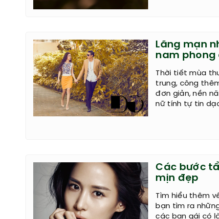
Lãng mạn nh
nam phong 
Thời tiết mùa thu
trung, công thêm
đơn giản, nền nã
nữ tính tự tin d
Các bước tẩ
mịn đẹp
Tìm hiểu thêm v
bạn tìm ra nhữn
các bạn gái có l