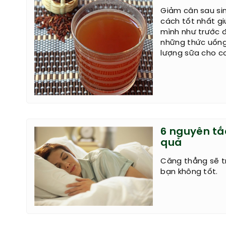
Giảm cân sau sin
cách tốt nhất gi
mình như trước 
những thức uống
lượng sữa cho c
6 nguyên tắ
quả
Căng thẳng sẽ t
bạn không tốt.