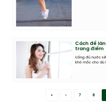
Cách để làn
trang điểm
Uống đủ nước sẽ
khô mốc cho dù 
«
‹
7
8