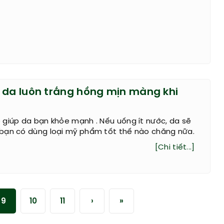
 da luôn trắng hồng mịn màng khi
 giúp da bạn khỏe mạnh . Nếu uống ít nước, da sẽ
bạn có dùng loại mỹ phẩm tốt thế nào chăng nữa.
[Chi tiết...]
9
10
11
›
»