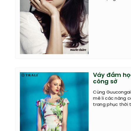
Váy đầm họa 
công sở
Cùng Guucongai.
mê li các nàng 
trang phục thời 