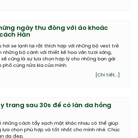
ững ngày thu đông với áo khoác
cách Hàn
 hơi se lạnh lại rất thích hợp với những bộ vest trẻ
 những bộ cánh với thiết kế hoa văn tươi sáng,
 sẽ cũng là sự lựa chọn hợp lý cho những bạn gái
ạo phố cùng nửa kia của mình.
[Chi tiết...]
y trang sau 30s để có làn da hồng
ề những cách tẩy sạch mặt khác nhau có thể giúp
g lựa chọn phù hợp và tốt nhất cho mình nhé. Chúc
àn da đẹp.