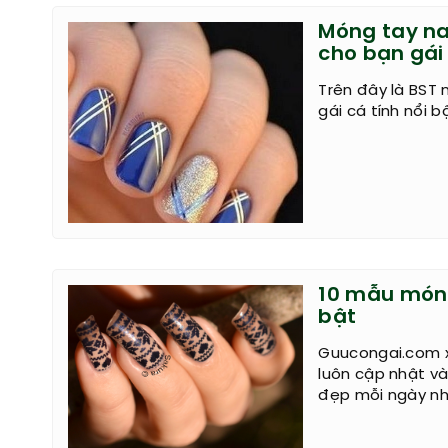
Móng tay nai
cho bạn gái
Trên đây là BST 
gái cá tính nổi b
10 mẫu móng
bật
Guucongai.com x
luôn cập nhật v
đẹp mỗi ngày nh