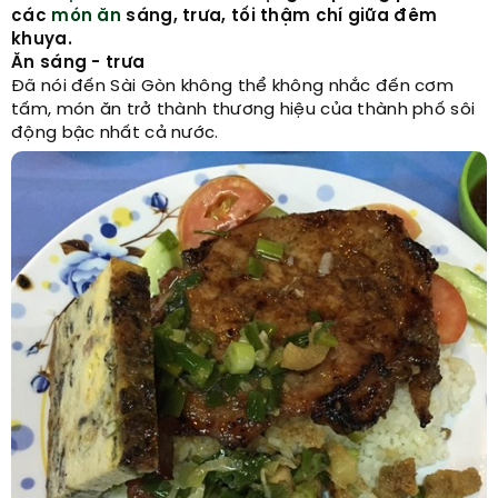
các
món ăn
sáng, trưa, tối thậm chí giữa đêm
khuya.
Ăn sáng - trưa
Đã nói đến Sài Gòn không thể không nhắc đến cơm
tấm, món ăn trở thành thương hiệu của thành phố sôi
động bậc nhất cả nước.