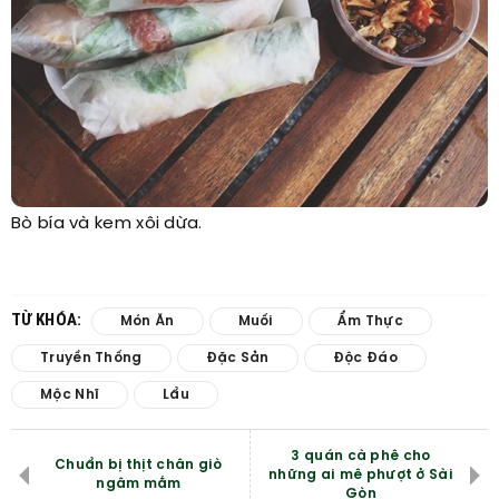
Bò bía và kem xôi dừa.
TỪ KHÓA:
Món Ăn
Muối
Ẩm Thực
Truyền Thống
Đặc Sản
Độc Đáo
Mộc Nhĩ
Lẩu
3 quán cà phê cho
Chuẩn bị thịt chân giò
những ai mê phượt ở Sài
ngâm mắm
Gòn