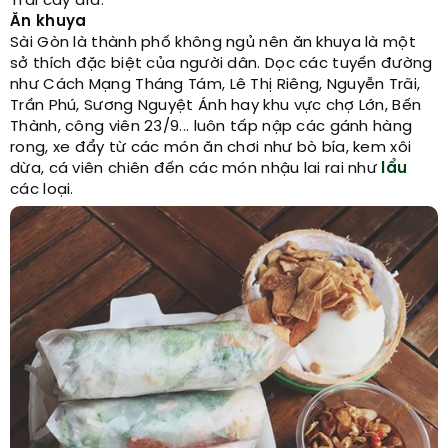
Trái cây dĩa.
Ăn khuya
Sài Gòn là thành phố không ngủ nên ăn khuya là một
sở thích đặc biệt của người dân. Dọc các tuyến đường
như Cách Mạng Tháng Tám, Lê Thị Riêng, Nguyễn Trãi,
Trần Phú, Sương Nguyệt Ánh hay khu vực chợ Lớn, Bến
Thành, công viên 23/9... luôn tấp nập các gánh hàng
rong, xe đẩy từ các món ăn chơi như bò bía, kem xôi
dừa, cá viên chiên đến các món nhậu lai rai như
lẩu
các loại.