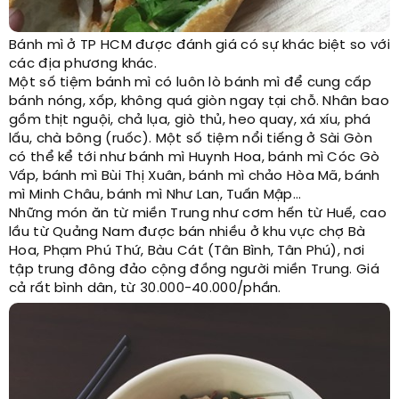
Bánh mì ở TP HCM được đánh giá có sự khác biệt so với
các địa phương khác.
Một số tiệm bánh mì có luôn lò bánh mì để cung cấp
bánh nóng, xốp, không quá giòn ngay tại chỗ. Nhân bao
gồm thịt nguội, chả lụa, giò thủ, heo quay, xá xíu, phá
lấu, chà bông (ruốc). Một số tiệm nổi tiếng ở Sài Gòn
có thể kể tới như bánh mì Huynh Hoa, bánh mì Cóc Gò
Vấp, bánh mì Bùi Thị Xuân, bánh mì chảo Hòa Mã, bánh
mì Minh Châu, bánh mì Như Lan, Tuấn Mập...
Những món ăn từ miền Trung như cơm hến từ Huế, cao
lầu từ Quảng Nam được bán nhiều ở khu vực chợ Bà
Hoa, Phạm Phú Thứ, Bàu Cát (Tân Bình, Tân Phú), nơi
tập trung đông đảo cộng đồng người miền Trung. Giá
cả rất bình dân, từ 30.000-40.000/phần.