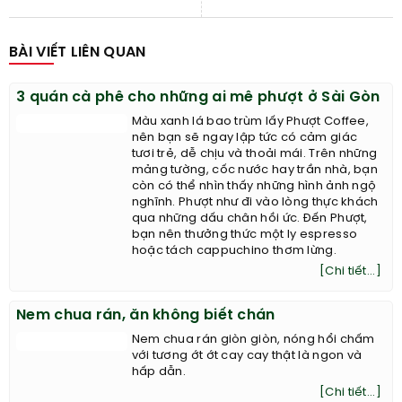
BÀI VIẾT LIÊN QUAN
3 quán cà phê cho những ai mê phượt ở Sài Gòn
Màu xanh lá bao trùm lấy Phượt Coffee,
nên bạn sẽ ngay lập tức có cảm giác
tươi trẻ, dễ chịu và thoải mái. Trên những
mảng tường, cốc nước hay trần nhà, bạn
còn có thể nhìn thấy những hình ảnh ngộ
nghĩnh. Phượt như đi vào lòng thực khách
qua những dấu chân hồi ức. Đến Phượt,
bạn nên thưởng thức một ly espresso
hoặc tách cappuchino thơm lừng.
[Chi tiết...]
Nem chua rán, ăn không biết chán
Nem chua rán giòn giòn, nóng hổi chấm
với tương ớt ớt cay cay thật là ngon và
hấp dẫn.
[Chi tiết...]