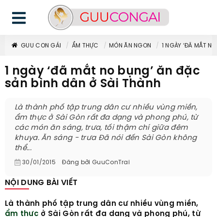
GUU CON GÁI
ẨM THỰC
MÓN ĂN NGON
1 NGÀY ‘ĐÃ MẮT N
1 ngày ‘đã mắt no bụng’ ăn đặc
sản bình dân ở Sài Thành
Là thành phố tập trung dân cư nhiều vùng miền,
ẩm thực ở Sài Gòn rất đa dạng và phong phú, từ
các món ăn sáng, trưa, tối thậm chí giữa đêm
khuya. Ăn sáng - trưa Đã nói đến Sài Gòn không
thể...
30/01/2015
Đăng bởi
GuuConTrai
NỘI DUNG BÀI VIẾT
Là thành phố tập trung dân cư nhiều vùng miền,
ẩm thực
ở Sài Gòn rất đa dạng và phong phú, từ