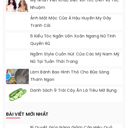
Mỹ Nhân Việt Khác Biệt Với Tóc Đen Và Tóc
Nhuộm
Ảnh Mặt Mộc Của Á Hậu Huyền My Gây
Tranh Cãi
6 Kiểu Tóc Ngắn Uốn Xoăn Ngang Nữ Tính
Quyến Rũ
Ngắm Style Cuốn Hút Của Các Mỹ Nam Mỹ
Nữ Tại Tuần Thời Trang
Làm Bánh Bao Hình Thỏ Cho Bữa Sáng
Thơm Ngon
Danh Sách 9 Trái Cây Ăn Là Tiêu Mỡ Bụng
BÀI VIẾT MỚI NHẤT