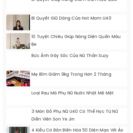
Bí Quyết Giúp Nàng Giảm Cân Hiệu Quả
Bí Quyết Giữ Dáng Của Hot Mom U40
10 Tuyệt Chiêu Giúp Nàng Diện Quần Màu
Be
Bức Ảnh Gây Sốc Của Nữ Thần Suzy
Mẹ Bỉm Giảm 9kg Trong Hơn 2 Tháng
Loại Rau Mà Phụ Nữ Nước Nhật Mê Mệt
3 Món Đồ Phụ Nữ U40 Có Thể Học Từ Nữ
Diễn Viên Son Ye Jin
4 Kiểu Cơ Bản Biến Hóa 50 Diện Mạo Với Áo