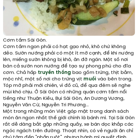
Cơm tấm Sài Gòn.
Cơm tấm ngon phải có hạt gạo nhỏ, khô chứ không
dẻo. Sườn nướng phải có một ít mỡ cạnh, để khi nướng
lên, miếng sườn không bị khô, ăn đỡ ngán. Một số nơi
bán cả sườn non nướng để tạo sự phong phú cho đĩa
cơm. Chả hấp
truyền thống
bao gồm trứng, thịt bằm,
mộc nhĩ, một số nơi cho trứng vịt
muối
vào bên trong.
Tóp mỡ phải mới chiên, vì đồ cũ, để qua đêm sẽ nghe
mùi khó chịu. Ở Sài Gòn có những quán cơm tấm nổi
tiếng như Thuận Kiều, Bụi Sài Gòn, An Dương Vương,
Nguyễn Văn Cừ, Nguyễn Tri Phương...
Một trong những món Việt góp mặt trong danh sách
món ăn ngon nhất thế giới chính là bánh mì. Tại Sài Gòn
rất dễ dàng bắt gặp những quầy, xe bán dọc khắp các
ngóc ngách trên đường. Thoạt nhìn, có vẻ người ăn chỉ
chú tâm đến "phần ruột", nhưng bánh mì quyết định