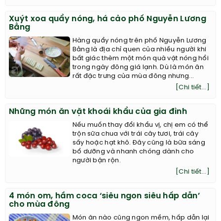
Xuýt xoa quẩy nóng, há cảo phố Nguyễn Lương
Bằng
Hàng quẩy nóng trên phố Nguyễn Lương
Bằng là địa chỉ quen của nhiều người khi
bất giác thèm một món quà vặt nóng hổi
trong ngày đông giá lạnh. Dù là món ăn
rất đặc trưng của mùa đông nhưng...
[Chi tiết...]
Những món ăn vặt khoái khẩu của gia đình
Nếu muốn thay đổi khẩu vị, chị em có thể
trộn sữa chua với trái cây tươi, trái cây
sấy hoặc hạt khô. Đây cũng là bữa sáng
bổ dưỡng và nhanh chóng dành cho
người bận rộn.
[Chi tiết...]
4 món om, hầm coca ‘siêu ngon siêu hấp dẫn’
cho mùa đông
Món ăn nào cũng ngon mềm, hấp dẫn lại