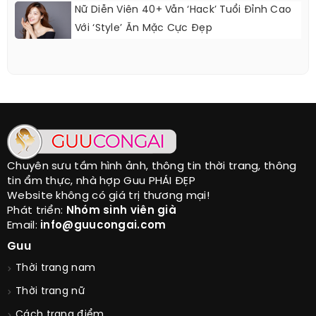
Nữ Diễn Viên 40+ Vẫn ‘hack’ Tuổi Đỉnh Cao
Với ‘style’ Ăn Mặc Cực Đẹp
Chuyên sưu tầm hình ảnh, thông tin thời trang, thông
tin ẩm thực, nhà hợp Guu PHÁI ĐẸP
Website không có giá trị thương mại!
Phát triển:
Nhóm sinh viên già
Email:
info@guucongai.com
Guu
Thời trang nam
Thời trang nữ
Cách trang điểm