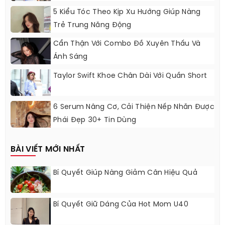
5 Kiểu Tóc Theo Kịp Xu Hướng Giúp Nàng
Trẻ Trung Năng Động
Cẩn Thận Với Combo Đồ Xuyên Thấu Và
Ánh Sáng
Taylor Swift Khoe Chân Dài Với Quần Short
6 Serum Nâng Cơ, Cải Thiện Nếp Nhăn Được
Phái Đẹp 30+ Tin Dùng
BÀI VIẾT MỚI NHẤT
Bí Quyết Giúp Nàng Giảm Cân Hiệu Quả
Bí Quyết Giữ Dáng Của Hot Mom U40