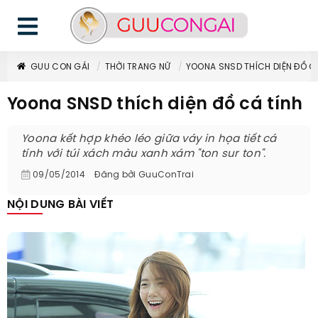
GUU CON GÁI
THỜI TRANG NỮ
YOONA SNSD THÍCH DIỆN ĐỒ C
Yoona SNSD thích diện đồ cá tính
Yoona kết hợp khéo léo giữa váy in họa tiết cá
tính với túi xách màu xanh xám "ton sur ton".
09/05/2014
Đăng bởi
GuuConTrai
NỘI DUNG BÀI VIẾT