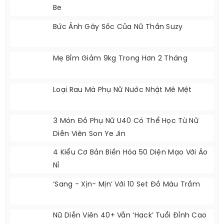
Be
Bức Ảnh Gây Sốc Của Nữ Thần Suzy
Mẹ Bỉm Giảm 9kg Trong Hơn 2 Tháng
Loại Rau Mà Phụ Nữ Nước Nhật Mê Mệt
3 Món Đồ Phụ Nữ U40 Có Thể Học Từ Nữ
Diễn Viên Son Ye Jin
4 Kiểu Cơ Bản Biến Hóa 50 Diện Mạo Với Áo
Nỉ
‘Sang - Xịn- Mịn’ Với 10 Set Đồ Màu Trầm
Nữ Diễn Viên 40+ Vẫn ‘hack’ Tuổi Đỉnh Cao