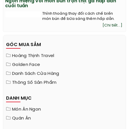
Ngon miệng với món bún trộn thịt gà hấp dẫn
cuối tuần
Thỉnh thoảng thay đổi cách chế biến
món bún để bữa sáng thêm hấp dẫn.
[Chi tiết...]
GÓC MUA SẮM
Hoàng Thịnh Travel
Golden Face
Danh Sách Cửa Hàng
Thông Số Sản Phẩm
DANH MỤC
Món Ăn Ngon
Quán Ăn