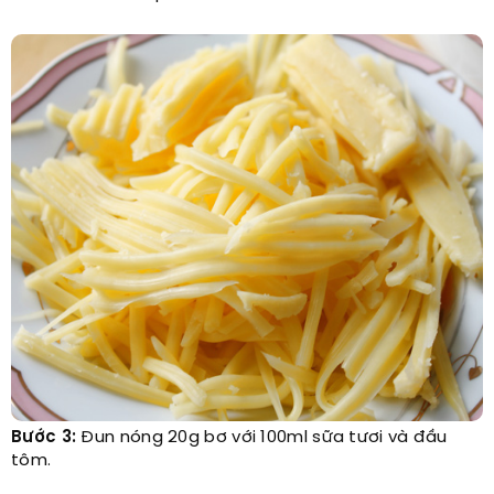
Bước 3:
Đun nóng 20g bơ với 100ml sữa tươi và đầu
tôm.