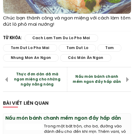
Chúc bạn thành công và ngon miệng với cách làm tôm
đút lò phô mai nướng!
TỪ KHÓA:
Cach Lam Tom Du Lo Pho Mai
Tom Dut Lo Pho Mai
Tom Dut Lo
Tom
Nhung Mon An Ngon
Các Món Ăn Ngon
Thực đơn dân dã mà
Nấu món bánh chanh
ngon miệng cho những
mềm ngon đầy hấp dẫn
ngày nắng nóng
BÀI VIẾT LIÊN QUAN
Nấu món bánh chanh mềm ngon đầy hấp dẫn
Trong một bát trộn, cho bơ, đường vào
đánh đều cho đến khi mịn. Thêm vani, vỏ