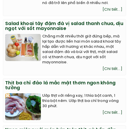
nó đã trở lên phổ biến ở nhiều nơi.
[Chi tiết...]
Salad khoai tây đậm đà vị salad thanh chua, dịu
ngọt với sốt mayonnaise
Chẳng mất nhiều thời giờ đứng bếp, mà
lại tạo được liền hai món salad khoai tây
hấp dẫn với hương vị khác nhau, một
salad đậm đà và bùi với thịt, một salad
có vị thanh chua, dịu ngọt với sốt
mayonnaise.
[Chi tiết...]
Thịt ba chỉ đảo lá mắc mật thơm ngon không
tưởng
Ướp thịt với riềng xay, 1 thìa bột canh, 1
thìa bột nêm. Ướp thịt ba chỉ trong vòng
30 phút.
[Chi tiết...]