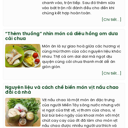
chanh vào, trộn tiếp. Sau đó thêm sữa
vào bát trộn rồi đánh đều cho đến khi
chúng kết hợp hoàn toàn.
[Chi tiết...]
“Thèm thuồng” nhìn món cá diêu hồng om dưa
cải chua
Món ăn là sự giao hoà giữa các hương vị
cùng mùi thơm của các nguyên liệu khác
nhau. Thịt cá om dai dai mà ngọt dịu
quyện cùng cải chua thanh mát dễ ăn
giòn giòn.
[Chi tiết...]
Nguyên liệu và cách chế biến món vịt nấu chao
đãi cả nhà
Vịt nấu chao là một món ăn đặc trưng
của người Miền Tây sông nước nhưng với
vị ngọt của thịt vịt, vị thơm của chao, vị
bùi bùi béo ngậy của khoai môn với một
chút cay cay của ớt đã làm cho món vịt
nấu chao được nhiều người ưa thích và