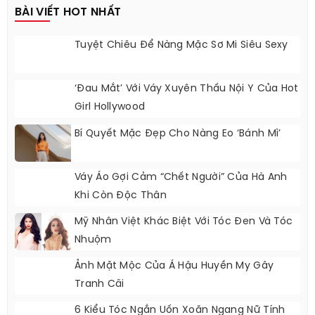
BÀI VIẾT HOT NHẤT
Tuyệt Chiêu Để Nàng Mặc Sơ Mi Siêu Sexy
‘Đau Mắt’ Với Váy Xuyên Thấu Nội Y Của Hot
Girl Hollywood
Bí Quyết Mặc Đẹp Cho Nàng Eo ‘bánh Mì’
Váy Áo Gợi Cảm “chết Người” Của Hà Anh
Khi Còn Độc Thân
Mỹ Nhân Việt Khác Biệt Với Tóc Đen Và Tóc
Nhuộm
Ảnh Mặt Mộc Của Á Hậu Huyền My Gây
Tranh Cãi
6 Kiểu Tóc Ngắn Uốn Xoăn Ngang Nữ Tính