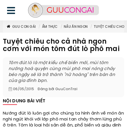
GUU CON GÁI
ẨM THỰC
NẤU ĂN NGON
TUYỆT CHIÊU CHO 
Tuyệt chiêu cho cả nhà ngon
cơm với món tôm đút lò phô mai
Tôm đút lò là một kiểu chế biến mới, mùi tôm
nướng hoà quyện cùng mùi phô mai nóng chảy
béo ngậy sẽ là trở thành "nữ hoàng" trên bàn ăn
của gia đình bạn.
06/05/2015
Đăng bởi
GuuConTrai
NỘI DUNG BÀI VIẾT
Nướng đút lò luôn gợi cho chúng ta hình ảnh về món ăn
nghi ngút khói với lớp phô mai tan chảy thơm lừng phủ
ở trên. Tôm là loại hải sản dễ ăn, phổ biến và giàu dinh