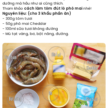
dưỡng mà hầu như ai cũng thích.
Tham khảo
cách làm tôm đút lò phô
mai
nhé!
Nguyên liệu: (cho 3 khẩu phần ăn)
- 300g tôm tươi
- 50g phô mai Cheddar
- 100ml sữa tươi không đường
- Mù tạt vàng, bơ, bột năng, đường.