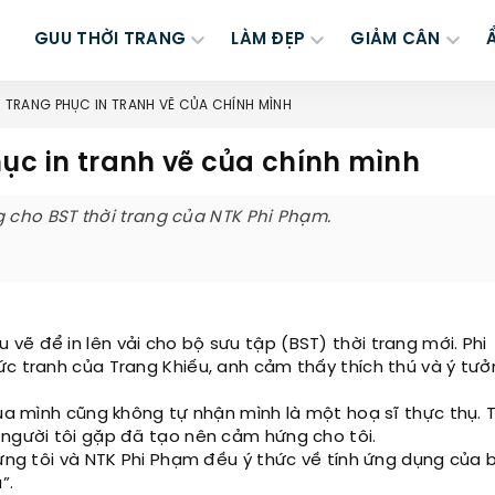
GUU THỜI TRANG
LÀM ĐẸP
GIẢM CÂN
N TRANG PHỤC IN TRANH VẼ CỦA CHÍNH MÌNH
hục in tranh vẽ của chính mình
cho BST thời trang của NTK Phi Phạm.
ẽ để in lên vải cho bộ sưu tập (BST) thời trang mới. Phi
ức tranh của Trang Khiếu, anh cảm thấy thích thú và ý tưở
của mình cũng không tự nhận mình là một hoạ sĩ thực thụ. 
 người tôi gặp đã tạo nên cảm hứng cho tôi.
hưng tôi và NTK Phi Phạm đều ý thức về tính ứng dụng của 
”.