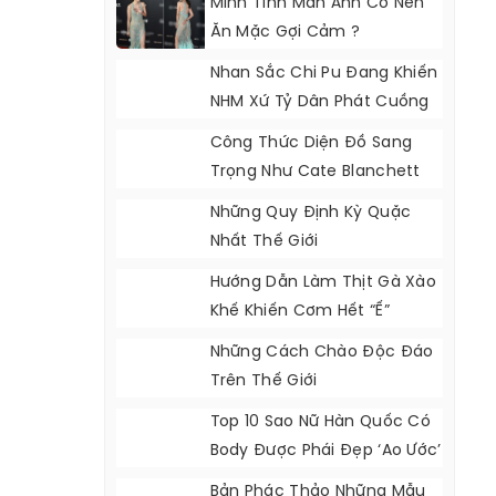
Minh Tinh Màn Ảnh Có Nên
Ăn Mặc Gợi Cảm ?
Nhan Sắc Chi Pu Đang Khiến
NHM Xứ Tỷ Dân Phát Cuồng
Công Thức Diện Đồ Sang
Trọng Như Cate Blanchett
Những Quy Định Kỳ Quặc
Nhất Thế Giới
Hướng Dẫn Làm Thịt Gà Xào
Khế Khiến Cơm Hết “ế”
Những Cách Chào Độc Đáo
Trên Thế Giới
Top 10 Sao Nữ Hàn Quốc Có
Body Được Phái Đẹp ‘ao Ước’
Có Được
Bản Phác Thảo Những Mẫu