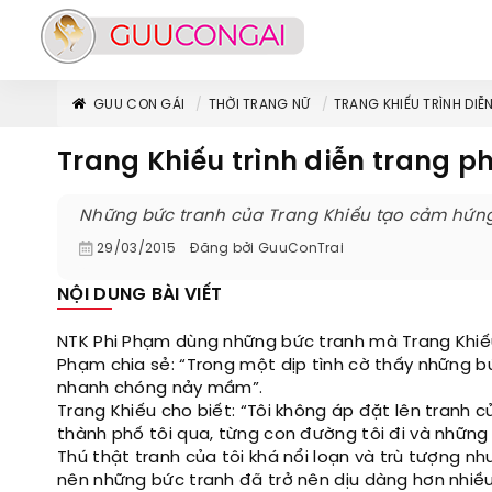
GUU CON GÁI
THỜI TRANG NỮ
TRANG KHIẾU TRÌNH DIỄ
Trang Khiếu trình diễn trang p
Những bức tranh của Trang Khiếu tạo cảm hứng 
29/03/2015
Đăng bởi
GuuConTrai
NỘI DUNG BÀI VIẾT
NTK Phi Phạm dùng những bức tranh mà Trang Khiếu v
Phạm chia sẻ: “Trong một dịp tình cờ thấy những b
nhanh chóng nảy mầm”.
Trang Khiếu cho biết: “Tôi không áp đặt lên tranh 
thành phố tôi qua, từng con đường tôi đi và những
Thú thật tranh của tôi khá nổi loạn và trù tượng n
nên những bức tranh đã trở nên dịu dàng hơn nhiều