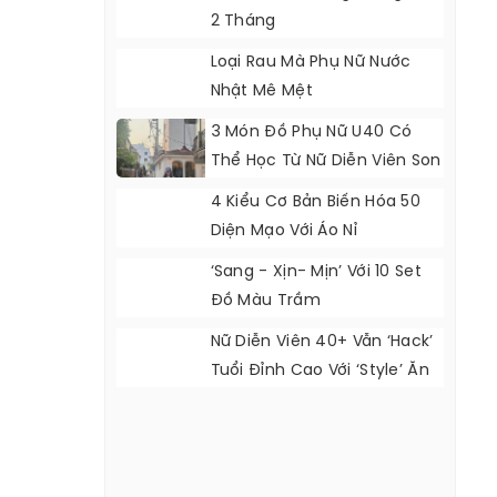
2 Tháng
Loại Rau Mà Phụ Nữ Nước
Nhật Mê Mệt
3 Món Đồ Phụ Nữ U40 Có
Thể Học Từ Nữ Diễn Viên Son
Ye Jin
4 Kiểu Cơ Bản Biến Hóa 50
Diện Mạo Với Áo Nỉ
‘Sang - Xịn- Mịn’ Với 10 Set
Đồ Màu Trầm
Nữ Diễn Viên 40+ Vẫn ‘hack’
Tuổi Đỉnh Cao Với ‘style’ Ăn
Mặc Cực Đẹp