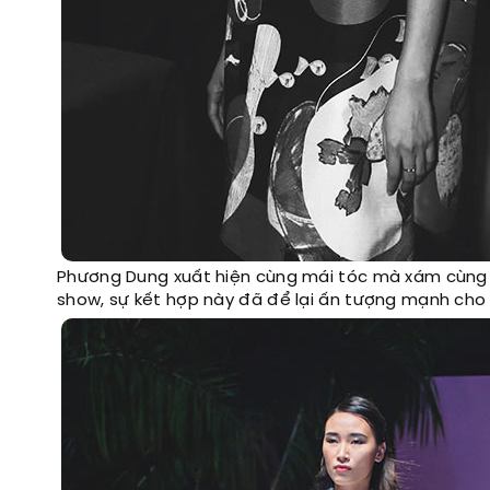
Phương Dung xuất hiện cùng mái tóc mà xám cùng g
show, sự kết hợp này đã để lại ấn tượng mạnh cho 