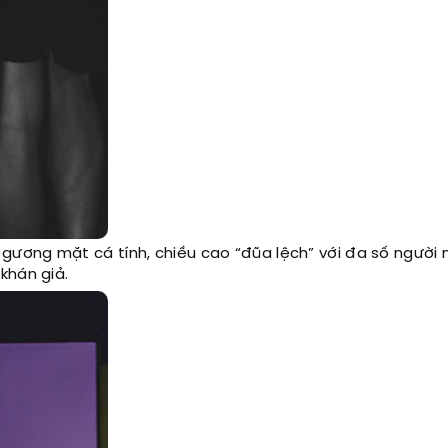
ương mặt cá tính, chiều cao “đũa lệch” với đa số người
khán giả.