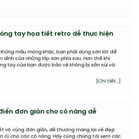
ng tay họa tiết retro dễ thực hiện
những mẫu móng khác, bạn phải dùng sơn lót để
dính của những lớp sơn phía sau. Hơn thế khi
ng tay của bạn được bảo vệ không bị sần sùi và
[Chi tiết...]
 điển đơn giản cho cô nàng dễ
ết vô cùng đơn giản, dễ thương mang lại vẻ đẹp
ến rũ cho các cô nàng. Hãy cùng chúng tôi xem các