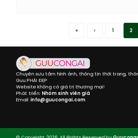
«
‹
1
2
Chuyên sưu tầm hình ảnh, thông tin thời trang, thô
Guu PHÁI ĐẸP
Website không có giá trị thương mại!
Phát triển:
Nhóm sinh viên già
Email:
info@guucongai.com
© Copyright 2026. All Rights Reserved by
Guucong