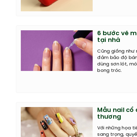
6 bước vẽ mó
tại nhà
Cũng giống như 
đảm bảo độ bám 
dùng sơn lót, mó
bong tróc.
Mẫu nail cổ
thương
Với những họa ti
sang trọng, quy