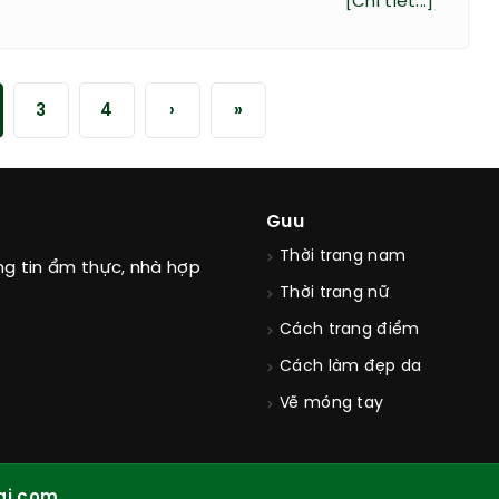
[Chi tiết...]
3
4
›
»
Guu
Thời trang nam
ng tin ẩm thực, nhà hợp
Thời trang nữ
Cách trang điểm
Cách làm đẹp da
Vẽ móng tay
ai.com