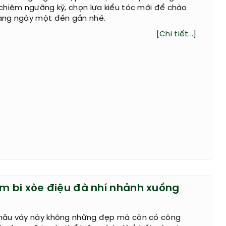
chiêm ngưỡng kỹ, chọn lựa kiểu tóc mới để chào
ang ngày một đến gần nhé.
[Chi tiết...]
ấm bi xòe điệu đà nhí nhảnh xuống
mẫu váy này không những đẹp mà còn có công