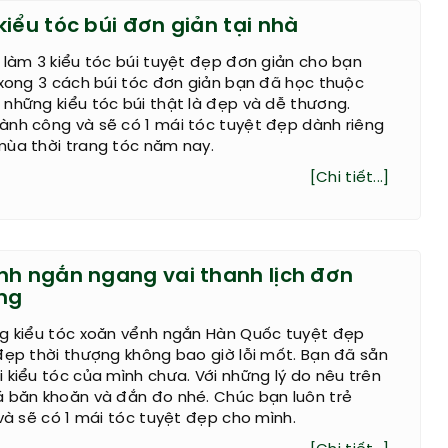
iểu tóc búi đơn giản tại nhà
 làm 3 kiểu tóc búi tuyệt đẹp đơn giản cho bạn
 xong 3 cách búi tóc đơn giản bạn đã học thuộc
những kiểu tóc búi thật là đẹp và dễ thương.
ành công và sẽ có 1 mái tóc tuyệt đẹp dành riêng
mùa thời trang tóc năm nay.
[Chi tiết...]
nh ngắn ngang vai thanh lịch đơn
ng
ng kiểu tóc xoăn vểnh ngắn Hàn Quốc tuyệt đẹp
đẹp thời thượng không bao giờ lỗi mốt. Bạn đã sẵn
 kiểu tóc của mình chưa. Với những lý do nêu trên
á băn khoăn và đắn đo nhé. Chúc bạn luôn trẻ
 và sẽ có 1 mái tóc tuyệt đẹp cho mình.