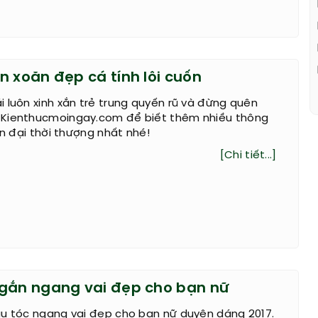
n xoăn đẹp cá tính lôi cuốn
 luôn xinh xắn trẻ trung quyến rũ và đừng quên
Kienthucmoingay.com để biết thêm nhiều thông
ện đại thời thượng nhất nhé!
[Chi tiết...]
gắn ngang vai đẹp cho bạn nữ
ẫu tóc ngang vai đẹp cho bạn nữ duyên dáng 2017.