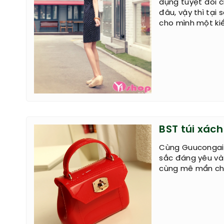
dụng tuyệt đối c
đâu, vậy thì tại
cho mình một kiể
BST túi xác
Cùng Guucongai.
sắc đáng yêu và
cùng mê mẩn ch