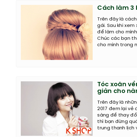
Cách làm 3 k
Trên đây là cách
gái. Sau khi xem
để làm cho mình 
Chúc các bạn th
cho mình trong 
Tóc xoăn vể
giản cho nà
Trên đây là nhữ
2017 đem lại vẻ 
sàng để thay đổi
thì bạn đừng qu
trung thanh lịch