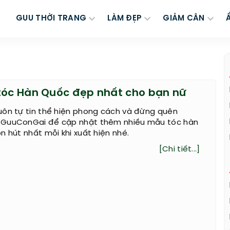
GUU THỜI TRANG
LÀM ĐẸP
GIẢM CÂN
tóc Hàn Quốc đẹp nhất cho bạn nữ
uôn tự tin thể hiện phong cách và đừng quên
 GuuConGai để cập nhật thêm nhiều mẫu tóc hàn
n hút nhất mỗi khi xuất hiện nhé.
[Chi tiết...]