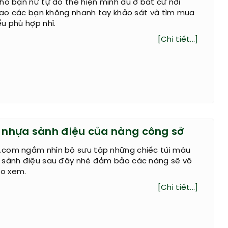
ho bạn nữ tự do thể hiện mình dù ở bất cứ nơi
 sao các bạn không nhanh tay khảo sát và tìm mua
u phù hợp nhỉ.
[Chi tiết...]
h nhựa sành điệu của nàng công sở
com ngắm nhìn bộ sưu tập những chiếc túi màu
 sành điệu sau đây nhé đảm bảo các nàng sẽ vô
o xem.
[Chi tiết...]