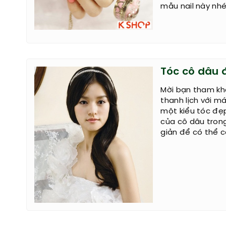
mẫu nail này nhé
Tóc cô dâu 
Mời bạn tham kh
thanh lịch với m
một kiểu tóc đẹp
của cô dâu tron
giản để có thể c