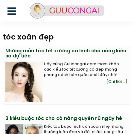
tóc xoăn đẹp
Những mẫu tóc tết xương cá lệch cho nàng kiêu
sa dự tiệc
Hãy cùng Guucongai.com tham khảo
các kiểu tóc tết xương cá đẹp mang
phong cách hàn quốc dưới đây nhé!
[Chi tiết...]
3 kiểu buộc tóc cho cô nàng quyến rũ ngày hè
Kiểu tóc buộc lệch uốn xoăn nhẹ nhàng
thường luôn đẹp và để lại ấn tượng sâu