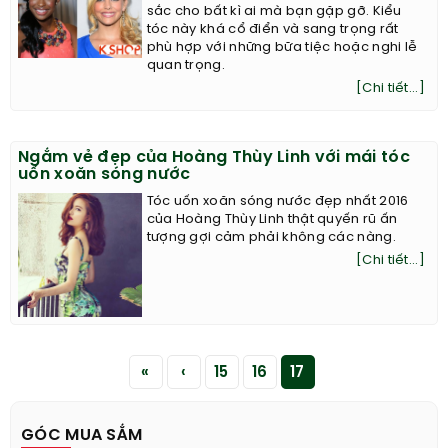
sắc cho bất kì ai mà bạn gặp gỡ. Kiểu
tóc này khá cổ điển và sang trọng rất
phù hợp với những bữa tiệc hoặc nghi lễ
quan trọng.
[Chi tiết...]
Ngắm vẻ đẹp của Hoàng Thùy Linh với mái tóc
uốn xoăn sóng nước
Tóc uốn xoăn sóng nước đẹp nhất 2016
của Hoàng Thùy Linh thật quyến rũ ấn
tượng gợi cảm phải không các nàng.
[Chi tiết...]
«
‹
15
16
17
GÓC MUA SẮM