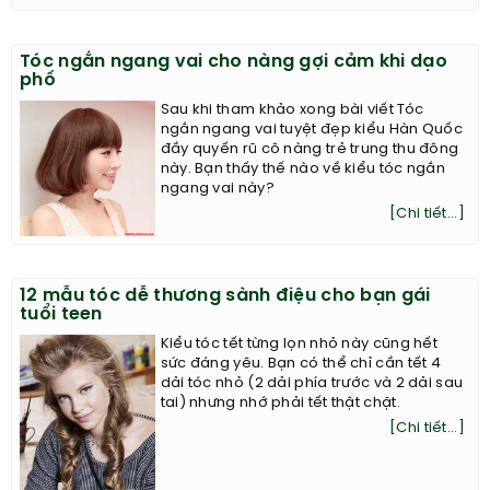
Tóc ngắn ngang vai cho nàng gợi cảm khi dạo
phố
Sau khi tham khảo xong bài viết Tóc
ngắn ngang vai tuyệt đẹp kiểu Hàn Quốc
đầy quyến rũ cô nàng trẻ trung thu đông
này. Bạn thấy thế nào về kiểu tóc ngắn
ngang vai này?
[Chi tiết...]
12 mẫu tóc dễ thương sành điệu cho bạn gái
tuổi teen
Kiểu tóc tết từng lọn nhỏ này cũng hết
sức đáng yêu. Bạn có thể chỉ cần tết 4
dải tóc nhỏ (2 dải phía trước và 2 dải sau
tai) nhưng nhớ phải tết thật chặt.
[Chi tiết...]