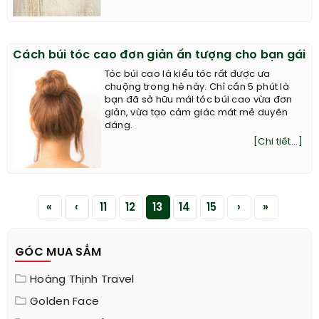
Cách búi tóc cao đơn giản ấn tượng cho bạn gái
Tóc búi cao là kiểu tóc rất được ưa
chuộng trong hè này. Chỉ cần 5 phút là
bạn đã sở hữu mái tóc búi cao vừa đơn
giản, vừa tạo cảm giác mát mẻ duyên
dáng.
[Chi tiết...]
«
‹
11
12
13
14
15
›
»
GÓC MUA SẮM
Hoàng Thịnh Travel
Golden Face