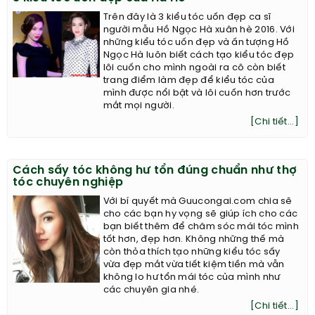
Trên đây là 3 kiểu tóc uốn đẹp ca sĩ
người mẫu Hồ Ngọc Hà xuân hè 2016. Với
những kiểu tóc uốn đẹp và ấn tượng Hồ
Ngọc Hà luôn biết cách tạo kiểu tóc đẹp
lôi cuốn cho mình ngoài ra cô còn biết
trang điểm làm đẹp để kiểu tóc của
mình được nổi bật và lôi cuốn hơn trước
mắt mọi người.
[Chi tiết...]
Cách sấy tóc không hư tổn đúng chuẩn như thợ
tóc chuyên nghiệp
Với bí quyết mà Guucongai.com chia sẽ
cho các bạn hy vọng sẽ giúp ích cho các
bạn biết thêm để chăm sóc mái tóc mình
tốt hơn, đẹp hơn. Không những thế mà
còn thỏa thích tạo những kiểu tóc sấy
vừa đẹp mắt vừa tiết kiệm tiền mà vẫn
không lo hư tổn mái tóc của mình như
các chuyên gia nhé.
[Chi tiết...]