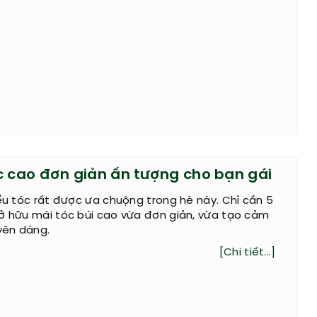
c cao đơn giản ấn tượng cho bạn gái
iểu tóc rất được ưa chuộng trong hè này. Chỉ cần 5
ở hữu mái tóc búi cao vừa đơn giản, vừa tạo cảm
yên dáng.
[Chi tiết...]