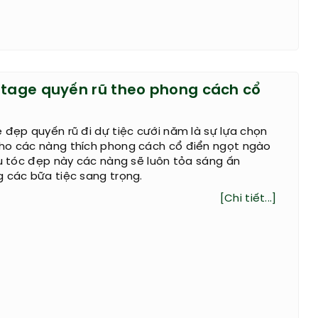
ntage quyến rũ theo phong cách cổ
 đẹp quyến rũ đi dự tiệc cưới năm là sự lựa chọn
ho các nàng thích phong cách cổ điển ngọt ngào
ểu tóc đẹp này các nàng sẽ luôn tỏa sáng ấn
 các bữa tiệc sang trọng.
[Chi tiết...]