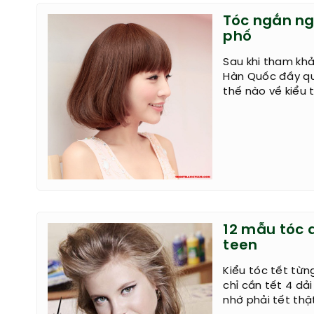
Tóc ngắn ng
phố
Sau khi tham khả
Hàn Quốc đầy qu
thế nào về kiểu 
12 mẫu tóc 
teen
Kiểu tóc tết từn
chỉ cần tết 4 dải
nhớ phải tết thậ