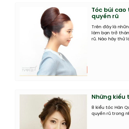
Tóc búi cao 
quyến rũ
Trên đây là nhữn
làm bạn trở thàn
rũ. Nào hãy thử 
Những kiểu 
8 kiểu tóc Hàn Q
quyến rũ trong 