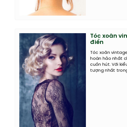
Tóc xoăn vi
điển
Tóc xoăn vintage
hoàn hảo nhất c
cuốn hút. Với ki
tượng nhất trong