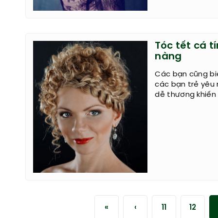
Tóc tết cá t
nàng
Các bạn cũng biế
các bạn trẻ yêu
dễ thương khiến
«
‹
11
12