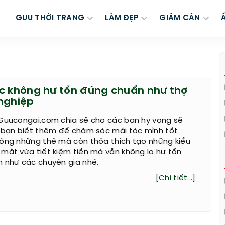
GUU THỜI TRANG
LÀM ĐẸP
GIẢM CÂN
c không hư tổn đúng chuẩn như thợ
nghiệp
 Guucongai.com chia sẽ cho các bạn hy vọng sẽ
c bạn biết thêm để chăm sóc mái tóc mình tốt
hông những thế mà còn thỏa thích tạo những kiểu
mắt vừa tiết kiệm tiền mà vẫn không lo hư tổn
h như các chuyên gia nhé.
[Chi tiết...]