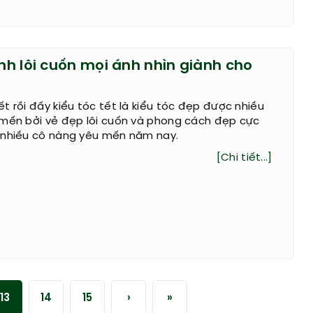
ính lôi cuốn mọi ánh nhìn giành cho
t rồi đấy kiểu tóc tết là kiểu tóc đẹp được nhiều
 mến bởi vẻ đẹp lôi cuốn và phong cách đẹp cực
 nhiều cô nàng yêu mến năm nay.
[Chi tiết...]
13
14
15
›
»