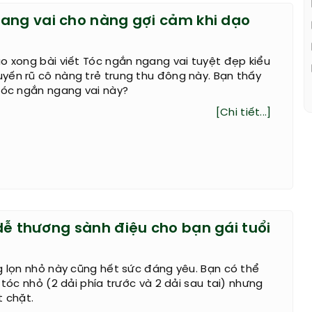
ang vai cho nàng gợi cảm khi dạo
o xong bài viết Tóc ngắn ngang vai tuyệt đẹp kiểu
yến rũ cô nàng trẻ trung thu đông này. Bạn thấy
tóc ngắn ngang vai này?
[Chi tiết...]
dễ thương sành điệu cho bạn gái tuổi
g lọn nhỏ này cũng hết sức đáng yêu. Bạn có thể
 tóc nhỏ (2 dải phía trước và 2 dải sau tai) nhưng
t chặt.