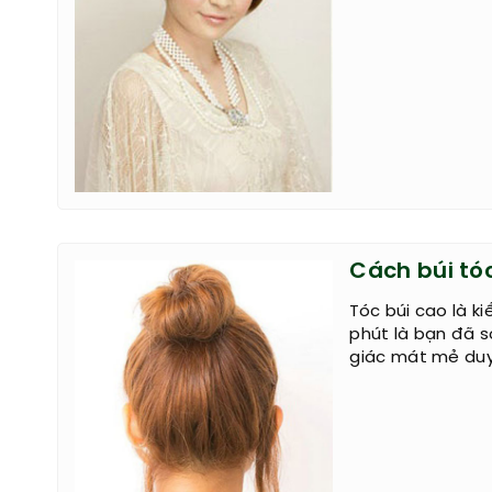
Cách búi tó
Tóc búi cao là k
phút là bạn đã s
giác mát mẻ du