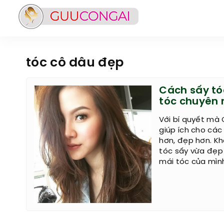
tóc cô dâu đẹp
Cách sấy tó
tóc chuyên 
Với bí quyết mà
giúp ích cho cá
hơn, đẹp hơn. K
tóc sấy vừa đẹp 
mái tóc của mìn