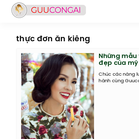
thực đơn ăn kiêng
Những mẫu t
đẹp của mỹ 
Chúc các nàng l
hành cùng Guuco