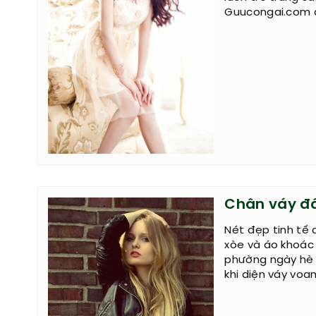
Guucongai.com để
Chân váy đ
Nét đẹp tinh tế
xòe và áo khoác 
phường ngày hè 
khi diện váy voa