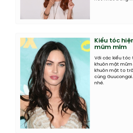
Kiểu tóc hi
mũm mĩm
Với các kiểu tóc
khuôn mặt mũm 
khuôn mặt to trô
cùng Guucongai.
nhé.