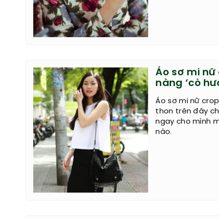
Áo sơ mi nữ
nàng ‘cò hư
Áo sơ mi nữ cro
thon trên đây c
ngay cho mình m
nào.