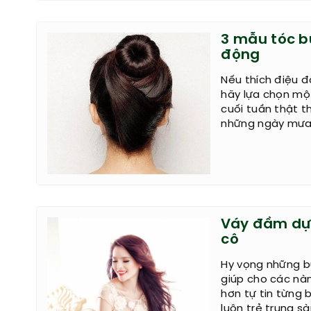
3 mẫu tóc b
động
Nếu thích điệu đ
hãy lựa chọn mộ
cuối tuần thật t
những ngày mưa 
Váy đầm dự 
cô
Hy vọng những bữ
giúp cho các nà
hơn tự tin từng
luôn trẻ trung 