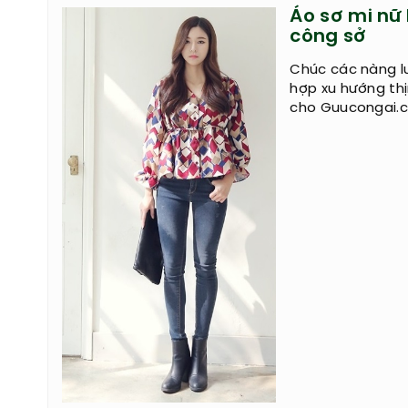
Áo sơ mi nữ
công sở
Chúc các nàng lu
hợp xu hướng th
cho Guucongai.