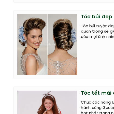
Tóc búi đẹp
Tóc búi tuyệt đẹ
quan trọng sẽ gi
của mọi ánh nhìn,
Tóc tết mái 
Chúc các nàng l
hành cùng Guuco
hot nhất trong 