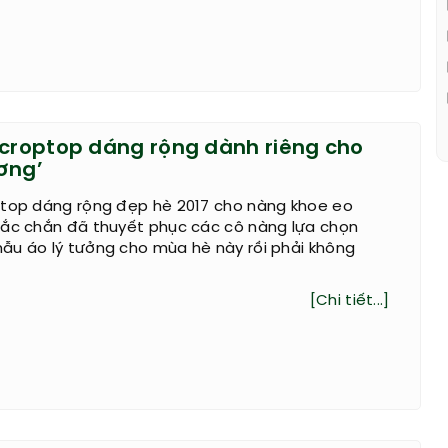
 croptop dáng rộng dành riêng cho
ơng’
ptop dáng rộng đẹp hè 2017 cho nàng khoe eo
hắc chắn đã thuyết phục các cô nàng lựa chọn
ẫu áo lý tưởng cho mùa hè này rồi phải không
[Chi tiết...]