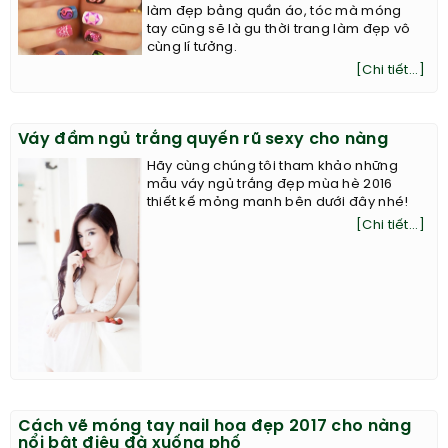
làm đẹp bằng quần áo, tóc mà móng
tay cũng sẽ là gu thời trang làm đẹp vô
cùng lí tưởng.
[Chi tiết...]
Váy đầm ngủ trắng quyến rũ sexy cho nàng
Hãy cùng chúng tôi tham khảo những
mẫu váy ngủ trắng đẹp mùa hè 2016
thiết kế mỏng manh bên dưới đây nhé!
[Chi tiết...]
Cách vẽ móng tay nail hoa đẹp 2017 cho nàng
nổi bật điệu đà xuống phố