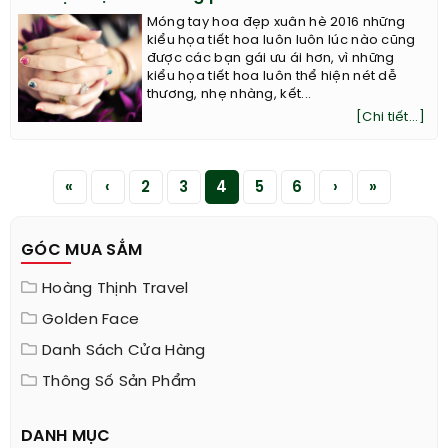
Móng tay hoa đẹp xuân hè 2016 những
kiểu họa tiết hoa luôn luôn lúc nào cũng
được các bạn gái ưu ái hơn, vì những
kiểu họa tiết hoa luôn thể hiện nét dễ
thương, nhẹ nhàng, kết...
[Chi tiết...]
«
‹
2
3
4
5
6
›
»
GÓC MUA SẮM
Hoàng Thịnh Travel
Golden Face
Danh Sách Cửa Hàng
Thông Số Sản Phẩm
DANH MỤC