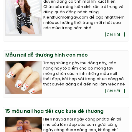
duyên dáng cá tính mỗi khi xuất hiện.
Chúc các nàng luôn xinh xắn trẻ trung và
đừng quên đồng hành cùng
Kienthucmoingay.com để cập nhật thêm
nhiều xu hướng thời trang mới nhất qua
các mùa trong năm nhé!
[Chi tiết...]
Mẫu nail dễ thương hình con mèo
Trong những ngày thu đông này, các
nàng hãy tô điểm cho bộ móng tay
móng chân của mình những mẫu nail
thật đẹp, kết hợp với trang phục công sở
thật duyên dáng để đến nơi làm việc nhé
[Chi tiết...]
15 mẫu nail họa tiết cực kute dễ thương
Hiện nay xã hội ngày càng phát triển thì
nhu cầu làm đẹp của con người cũng
ngày càng được nâng cao, không chỉ