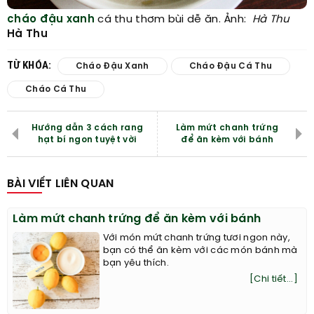
cháo đậu xanh
cá thu thơm bùi dễ ăn. Ảnh:
Hà Thu
Hà Thu
TỪ KHÓA:
Cháo Đậu Xanh
Cháo Đậu Cá Thu
Cháo Cá Thu
Hướng dẫn 3 cách rang
Làm mứt chanh trứng
hạt bí ngon tuyệt vời
để ăn kèm với bánh
BÀI VIẾT LIÊN QUAN
Làm mứt chanh trứng để ăn kèm với bánh
Với món mứt chanh trứng tươi ngon này,
bạn có thể ăn kèm với các món bánh mà
bạn yêu thích.
[Chi tiết...]