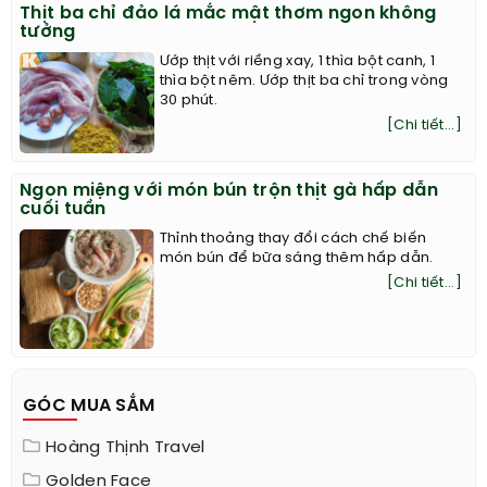
Thịt ba chỉ đảo lá mắc mật thơm ngon không
tưởng
Ướp thịt với riềng xay, 1 thìa bột canh, 1
thìa bột nêm. Ướp thịt ba chỉ trong vòng
30 phút.
[Chi tiết...]
Ngon miệng với món bún trộn thịt gà hấp dẫn
cuối tuần
Thỉnh thoảng thay đổi cách chế biến
món bún để bữa sáng thêm hấp dẫn.
[Chi tiết...]
GÓC MUA SẮM
Hoàng Thịnh Travel