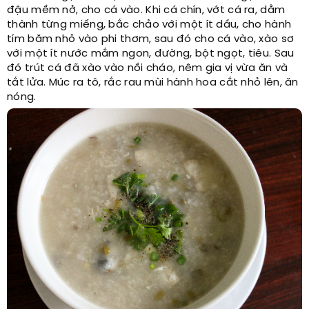
đậu mềm nở, cho cá vào. Khi cá chín, vớt cá ra, dằm
thành từng miếng, bắc chảo với một ít dầu, cho hành
tím băm nhỏ vào phi thơm, sau đó cho cá vào, xào sơ
với một ít nước mắm ngon, đường, bột ngọt, tiêu. Sau
đó trút cá đã xào vào nồi cháo, nêm gia vị vừa ăn và
tắt lửa. Múc ra tô, rắc rau mùi hành hoa cắt nhỏ lên, ăn
nóng.