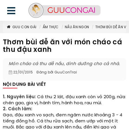
GUU CON GÁI
ẨM THỰC
NẤU ĂN NGON
THƠM BÙI DỄ ĂN V
Thơm bùi dễ ăn với món cháo cá
thu đậu xanh
Món cháo cá thu dễ nấu, dinh dưỡng cho cả nhà.
22/01/2015
Đăng bởi
GuuConTrai
NỘI DUNG BÀI VIẾT
1. Nguyên liệu:
Cá thu 2 lát, đậu xanh còn vỏ 200g, nửa
chén gạo, gia vị, hành tím, hành hoa, rau mùi.
2. Cách làm:
Gạo, đậu xanh vo sạch, đem ngâm nước khoảng 3 - 4
tiếng đồng hồ. Cá thu rửa sạch, đem ướp với một ít
muối. Bắc gạo với đậu xanh lên nấu, đến khi gạo và