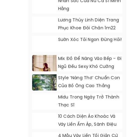
Nhan Sắc Của Nữ Ca Sĩ Minh
Hằng
Lương Thùy Linh Diện Trang
Phục Khoe Đôi Chân 1m22
Sườn Xóc Tỏi Ngon Đừng Hỏi!
Mix Đồ Để Nàng Vào Bếp - Đi
Ngủ Đều Sexy Khó Cưỡng
Style ‘nàng Thơ’ Chuẩn Con
Của Bố Ông Cao Thắng
Midu Trong Ngày Trở Thành
Thạc Sĩ
10 Cách Diện Áo Khoác Và
Váy Liền Ấm Áp, Sành Điệu
Trong Mùa Đông Lạnh
4 Mẫu Váy Liền Tối Giản Cứ