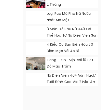
2 Tháng
Loại Rau Mà Phụ Nữ Nước
Nhật Mê Mệt
3 Món Đồ Phụ Nữ U40 Có
Thể Học Từ Nữ Diễn Viên Son
Ye Jin
4 Kiểu Cơ Bản Biến Hóa 50
Diện Mạo Với Áo Nỉ
‘Sang - Xịn- Mịn’ Với 10 Set
Đồ Màu Trầm
Nữ Diễn Viên 40+ Vẫn ‘hack’
Tuổi Đỉnh Cao Với ‘style’ Ăn
Mặc Cực Đẹp