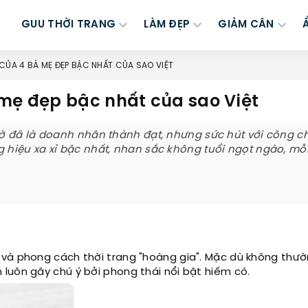
GUU THỜI TRANG
LÀM ĐẸP
GIẢM CÂN
CỦA 4 BÀ MẸ ĐẸP BẬC NHẤT CỦA SAO VIỆT
 mẹ đẹp bậc nhất của sao Việt
ờ đã là doanh nhân thành đạt, nhưng sức hút với công c
hiệu xa xỉ bậc nhất, nhan sắc không tuổi ngọt ngào, mỗi
 và phong cách thời trang "hoàng gia". Mặc dù không thư
luôn gây chú ý bởi phong thái nổi bật hiếm có.