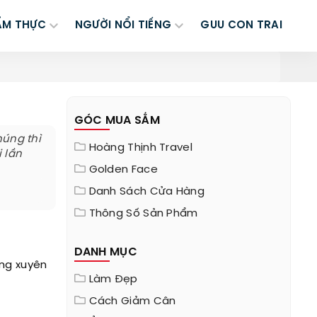
ẨM THỰC
NGƯỜI NỔI TIẾNG
GUU CON TRAI
GÓC MUA SẮM
húng thì
Hoàng Thịnh Travel
 lần
Golden Face
Danh Sách Cửa Hàng
Thông Số Sản Phẩm
DANH MỤC
ờng xuyên
Làm Đẹp
Cách Giảm Cân