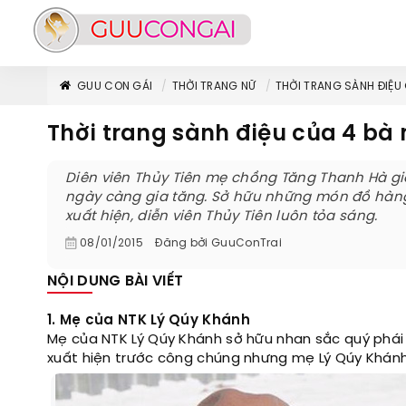
GUU CON GÁI
THỜI TRANG NỮ
THỜI TRANG SÀNH ĐIỆU 
Thời trang sành điệu của 4 bà
Diên viên Thủy Tiên mẹ chồng Tăng Thanh Hà gi
ngày càng gia tăng. Sở hữu những món đồ hàng 
xuất hiện, diễn viên Thủy Tiên luôn tỏa sáng.
08/01/2015
Đăng bởi
GuuConTrai
NỘI DUNG BÀI VIẾT
1. Mẹ của NTK Lý Qúy Khánh
Mẹ của NTK Lý Qúy Khánh sở hữu nhan sắc quý phái
xuất hiện trước công chúng nhưng mẹ Lý Qúy Khánh 