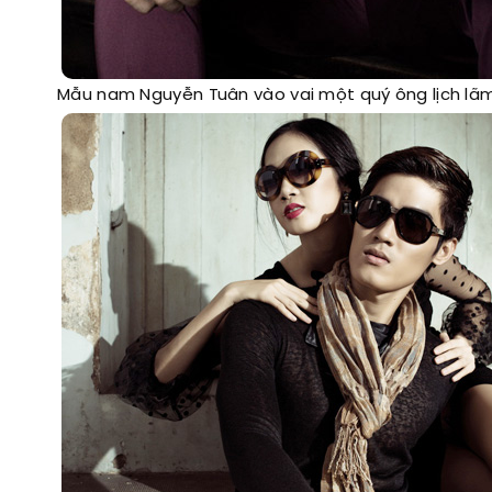
Mẫu nam Nguyễn Tuân vào vai một quý ông lịch lã