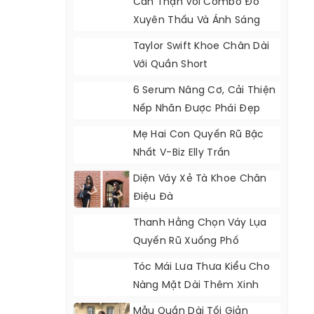
Cẩn Thận Với Combo Đồ
Xuyên Thấu Và Ánh Sáng
Taylor Swift Khoe Chân Dài
Với Quần Short
6 Serum Nâng Cơ, Cải Thiện
Nếp Nhăn Được Phái Đẹp
30+ Tin Dùng
Mẹ Hai Con Quyến Rũ Bậc
Nhất V-Biz Elly Trần
Diện Váy Xẻ Tà Khoe Chân
Điệu Đà
Thanh Hằng Chọn Váy Lụa
Quyến Rũ Xuống Phố
Tóc Mái Lưa Thưa Kiểu Cho
Nàng Mặt Dài Thêm Xinh
Xắn
Mẫu Quần Dài Tối Giản