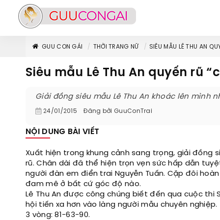
GUU CON GÁI
THỜI TRANG NỮ
SIÊU MẪU LÊ THU AN QU
Siêu mẫu Lê Thu An quyến rũ “c
Giải đồng siêu mẫu Lê Thu An khoác lên mình n
24/01/2015
Đăng bởi
GuuConTrai
NỘI DUNG BÀI VIẾT
Xuất hiện trong khung cảnh sang trọng, giải đồng 
rũ. Chân dài đã thể hiện trọn vẹn sức hấp dẫn tu
người đàn em điển trai Nguyễn Tuấn. Cặp đôi hoàn
đam mê ở bất cứ góc độ nào.
Lê Thu An được công chúng biết đến qua cuộc thi S
hội tiến xa hơn vào làng người mẫu chuyên nghiệp.
3 vòng: 81-63-90.