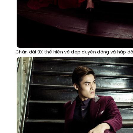
Chân dài 9X thể hiện vẻ đẹp duyên dáng và hấp d