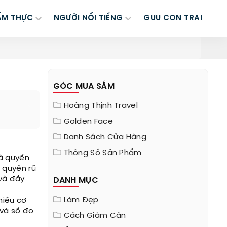
ẨM THỰC
NGƯỜI NỔI TIẾNG
GUU CON TRAI
GÓC MUA SẮM
Hoàng Thịnh Travel
Golden Face
Danh Sách Cửa Hàng
Thông Số Sản Phẩm
và quyến
 quyến rũ
và đầy
DANH MỤC
Làm Đẹp
hiều cơ
 và số đo
Cách Giảm Cân