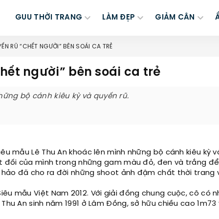
GUU THỜI TRANG
LÀM ĐẸP
GIẢM CÂN
YẾN RŨ “CHẾT NGƯỜI” BÊN SOÁI CA TRẺ
hết người” bên soái ca trẻ
hững bộ cánh kiêu kỳ và quyến rũ.
siêu mẫu Lê Thu An khoác lên mình những bộ cánh kiêu kỳ 
yệt đối của mình trong những gam màu đỏ, đen và trắng để
 hảo đã cho ra đời những shoot ảnh đậm chất thời trang 
iêu mẫu Việt Nam 2012. Với giải đồng chung cuộc, cô có n
 Thu An sinh năm 1991 ở Lâm Đồng, sở hữu chiều cao 1m73