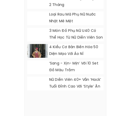
2 Tháng
Loại Rau Mà Phụ Nữ Nước
Nhật Mê Mệt
3 Món Đồ Phụ Nữ U40 Có
Thể Học Từ Nữ Diễn Viên Son
Ye Jin
4 Kiểu Cơ Bản Biến Hóa 50
Diện Mạo Với Áo Nỉ
‘Sang - Xịn- Mịn’ Với 10 Set
Đồ Màu Trầm
Nữ Diễn Viên 40+ Vẫn ‘hack’
Tuổi Đỉnh Cao Với ‘style’ Ăn
Mặc Cực Đẹp