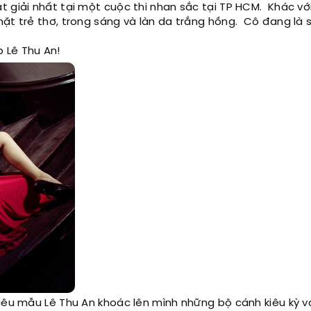
 giải nhất tại một cuộc thi nhan sắc tại TP HCM. Khác với
ặt trẻ thơ, trong sáng và làn da trắng hồng. Cô đang là s
 Lê Thu An!
siêu mẫu Lê Thu An khoác lên mình những bộ cánh kiêu kỳ v